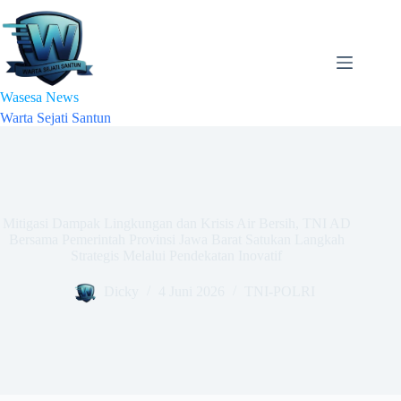
Skip
to
content
Wasesa News
Warta Sejati Santun
Mitigasi Dampak Lingkungan dan Krisis Air Bersih, TNI AD
Bersama Pemerintah Provinsi Jawa Barat Satukan Langkah
Strategis Melalui Pendekatan Inovatif
Dicky
4 Juni 2026
TNI-POLRI