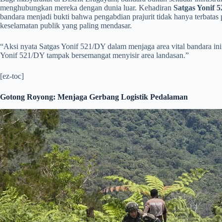
menghubungkan mereka dengan dunia luar. Kehadiran
Satgas Yonif 
bandara menjadi bukti bahwa pengabdian prajurit tidak hanya terbatas
keselamatan publik yang paling mendasar. ​
“Aksi nyata Satgas Yonif 521/DY dalam menjaga area vital bandara ini
Yonif 521/DY tampak bersemangat menyisir area landasan.”
[ez-toc]
Gotong Royong: Menjaga Gerbang Logistik Pedalaman