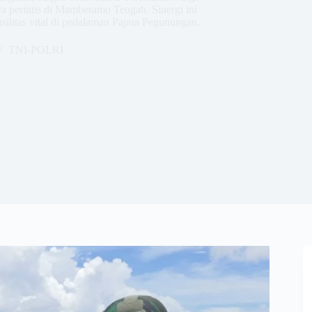
a perintis di Mamberamo Tengah. Sinergi ini
silitas vital di pedalaman Papua Pegunungan.
TNI-POLRI