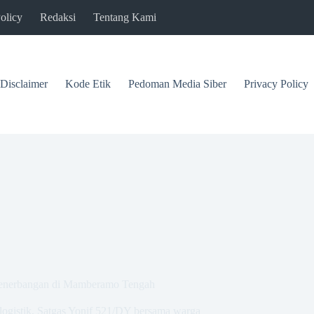
olicy
Redaksi
Tentang Kami
Disclaimer
Kode Etik
Pedoman Media Siber
Privacy Policy
 Penerbangan di Mamberamo Tengah
logistik, Satgas Yonif 521/DY bersama warga