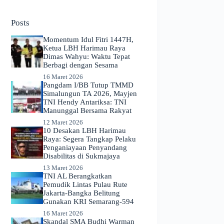
No
results
Posts
Momentum Idul Fitri 1447H,
Ketua LBH Harimau Raya
Dimas Wahyu: Waktu Tepat
Berbagi dengan Sesama
16 Maret 2026
Pangdam I/BB Tutup TMMD
Simalungun TA 2026, Mayjen
TNI Hendy Antariksa: TNI
Manunggal Bersama Rakyat
12 Maret 2026
​10 Desakan LBH Harimau
Raya: Segera Tangkap Pelaku
Penganiayaan Penyandang
Disabilitas di Sukmajaya
13 Maret 2026
TNI AL Berangkatkan
Pemudik Lintas Pulau Rute
Jakarta-Bangka Belitung
Gunakan KRI Semarang-594
16 Maret 2026
Skandal SMA Budhi Warman