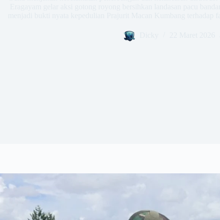
Eragayam gelar aksi gotong royong bersihkan landasan pacu bandar
menjadi bukti nyata kepedulian Prajurit Macan Kumbang terhadap fa
Dicky
22 Maret 2026