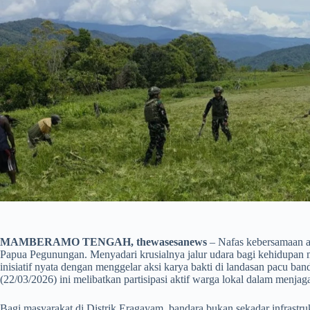
MAMBERAMO TENGAH, thewasesanews
– Nafas kebersamaan a
Papua Pegunungan. Menyadari krusialnya jalur udara bagi kehidupan
inisiatif nyata dengan menggelar aksi karya bakti di landasan pacu ba
(22/03/2026) ini melibatkan partisipasi aktif warga lokal dalam menjaga
​Bagi masyarakat di Distrik Eragayam, bandara bukan sekadar infrastruk