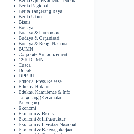
Berita Opini/Komentar Publik
Berita Regional
Berita Tangerang Raya
Berita Utama
Bisnis
Budaya
Budaya & Humaniora
Budaya & Organisasi
Budaya & Religi Nasional
BUMN
Corporate Announcement
CSR BUMN
Cuaca
Depok
DPR RI
Editorial Press Release
Edukasi Hukum
Edukasi Kamtibmas & Info
Tangerang (Kecamatan
Panongan)
Ekonomi
Ekonomi & Bisnis
Ekonomi & Infrastruktur
Ekonomi & Investasi Nasional
Ekonomi & Ketenagakerjaan