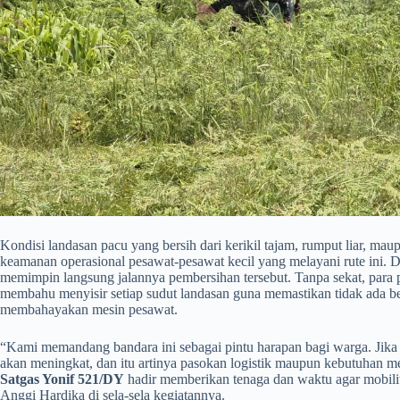
​Kondisi landasan pacu yang bersih dari kerikil tajam, rumput liar, ma
keamanan operasional pesawat-pesawat kecil yang melayani rute ini. 
memimpin langsung jalannya pembersihan tersebut. Tanpa sekat, para p
membahu menyisir setiap sudut landasan guna memastikan tidak ada be
membahayakan mesin pesawat.
​“Kami memandang bandara ini sebagai pintu harapan bagi warga. Jika 
akan meningkat, dan itu artinya pasokan logistik maupun kebutuhan me
Satgas Yonif 521/DY
hadir memberikan tenaga dan waktu agar mobilita
Anggi Hardika di sela-sela kegiatannya.