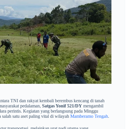
ntara TNI dan rakyat kembali berembus kencang di tanah
 masyarakat pedalaman,
Satgas Yonif 521/DY
mengambil
ndara perintis. Kegiatan yang berlangsung pada Minggu
 salah satu aset paling vital di wilayah
Mamberamo Tengah
.
tur transportasi, melainkan urat nadi utama yang