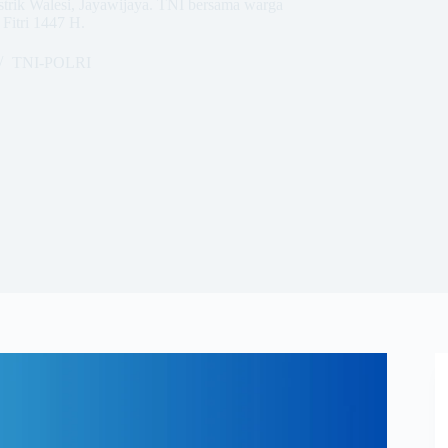
strik Walesi, Jayawijaya. TNI bersama warga
 Fitri 1447 H.
TNI-POLRI