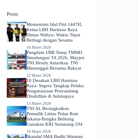
No
results
Posts
Momentum Idul Fitri 1447H,
Ketua LBH Harimau Raya
Dimas Wahyu: Waktu Tepat
Berbagi dengan Sesama
16 Maret 2026
Pangdam I/BB Tutup TMMD
Simalungun TA 2026, Mayjen
TNI Hendy Antariksa: TNI
Manunggal Bersama Rakyat
12 Maret 2026
​10 Desakan LBH Harimau
Raya: Segera Tangkap Pelaku
Penganiayaan Penyandang
Disabilitas di Sukmajaya
13 Maret 2026
TNI AL Berangkatkan
Pemudik Lintas Pulau Rute
Jakarta-Bangka Belitung
Gunakan KRI Semarang-594
16 Maret 2026
Skandal SMA Budhi Warman