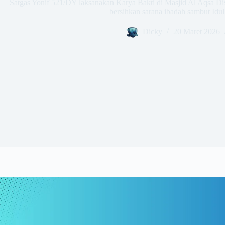
Satgas Yonif 521/DY laksanakan Karya Bakti di Masjid Al Aqsa Di
bersihkan sarana ibadah sambut Idul
Dicky
20 Maret 2026