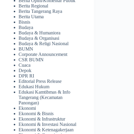
Berita Opini/Komentar Publik
Berita Regional
Berita Tangerang Raya
Berita Utama
Bisnis
Budaya
Budaya & Humaniora
Budaya & Organisasi
Budaya & Religi Nasional
BUMN
Corporate Announcement
CSR BUMN
Cuaca
Depok
DPR RI
Editorial Press Release
Edukasi Hukum
Edukasi Kamtibmas & Info
Tangerang (Kecamatan
Panongan)
Ekonomi
Ekonomi & Bisnis
Ekonomi & Infrastruktur
Ekonomi & Investasi Nasional
Ekonomi & Ketenagakerjaan