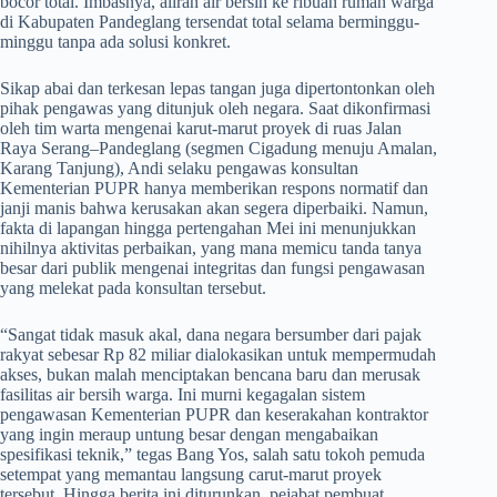
bocor total. Imbasnya, aliran air bersih ke ribuan rumah warga
di Kabupaten Pandeglang tersendat total selama berminggu-
minggu tanpa ada solusi konkret.
​Sikap abai dan terkesan lepas tangan juga dipertontonkan oleh
pihak pengawas yang ditunjuk oleh negara. Saat dikonfirmasi
oleh tim warta mengenai karut-marut proyek di ruas Jalan
Raya Serang–Pandeglang (segmen Cigadung menuju Amalan,
Karang Tanjung), Andi selaku pengawas konsultan
Kementerian PUPR hanya memberikan respons normatif dan
janji manis bahwa kerusakan akan segera diperbaiki. Namun,
fakta di lapangan hingga pertengahan Mei ini menunjukkan
nihilnya aktivitas perbaikan, yang mana memicu tanda tanya
besar dari publik mengenai integritas dan fungsi pengawasan
yang melekat pada konsultan tersebut.
​“Sangat tidak masuk akal, dana negara bersumber dari pajak
rakyat sebesar Rp 82 miliar dialokasikan untuk mempermudah
akses, bukan malah menciptakan bencana baru dan merusak
fasilitas air bersih warga. Ini murni kegagalan sistem
pengawasan Kementerian PUPR dan keserakahan kontraktor
yang ingin meraup untung besar dengan mengabaikan
spesifikasi teknik,” tegas Bang Yos, salah satu tokoh pemuda
setempat yang memantau langsung carut-marut proyek
tersebut. Hingga berita ini diturunkan, pejabat pembuat