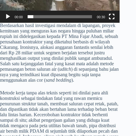
00:00
00:30
​Berdasarkan hasil investigasi mendalam di lapangan, proyek
kemitraan yang menguras kas negara hingga puluhan miliar
rupiah ini didelegasikan kepada PT Mina Fajar Abadi, sebuah
perusahaan kontraktor yang diketahui berbasis di wilayah
Cikarang. Ironisnya, alokasi anggaran fantastis senilai lebih
dari Rp 28 miliar untuk segmen berjalan tersebut justru
menghasilkan output yang dinilai publik sangat amburadul.
Salah satu kejanggalan fatal yang kasat mata adalah metode
pemasangan beton saluran air (
uditch
) di sepanjang bahu jalan
raya yang terindikasi kuat dipasang begitu saja tanpa
menggunakan alas cor (
sand bedding
).
​Metode kerja tanpa alas teknis seperti ini dinilai para ahli
konstruksi sebagai tindakan fatal yang rawan memicu
penurunan struktur tanah, membuat saluran cepat retak, patah,
dan dipastikan tidak akan bertahan lama terhadap beban berat
lalu lintas harian. Kecerobohan kontraktor tidak berhenti
sampai di situ; akibat pengerjaan galian yang diduga kuat
tidak mengacu pada peta utilitas bawah tanah, pipa distribusi
air bersih milik PDAM di sejumlah titik dilaporkan pecah dan