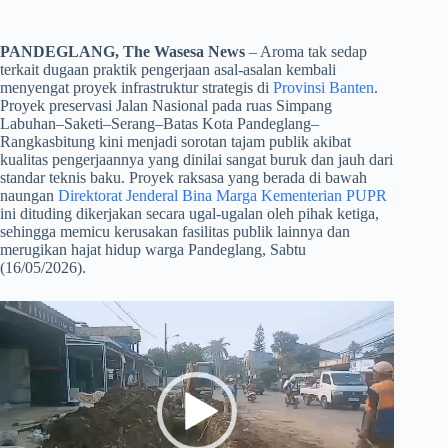
PANDEGLANG, The Wasesa News
– Aroma tak sedap
terkait dugaan praktik pengerjaan asal-asalan kembali
menyengat proyek infrastruktur strategis di
Provinsi Banten
.
Proyek preservasi Jalan Nasional pada ruas Simpang
Labuhan–Saketi–Serang–Batas Kota Pandeglang–
Rangkasbitung kini menjadi sorotan tajam publik akibat
kualitas pengerjaannya yang dinilai sangat buruk dan jauh dari
standar teknis baku. Proyek raksasa yang berada di bawah
naungan
Direktorat Jenderal Bina Marga Kementerian PUPR
ini dituding dikerjakan secara ugal-ugalan oleh pihak ketiga,
sehingga memicu kerusakan fasilitas publik lainnya dan
merugikan hajat hidup warga Pandeglang, Sabtu
(16/05/2026).
Pemutar
Video