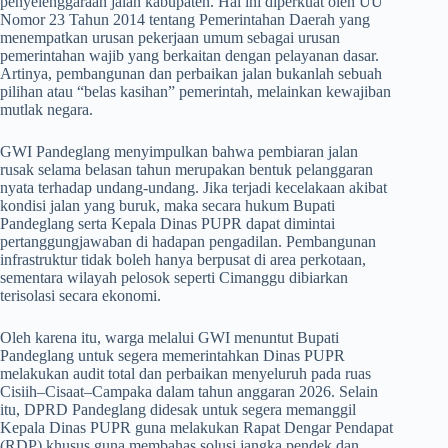
penyelenggaraan jalan kabupaten. Hal ini diperkuat oleh UU
Nomor 23 Tahun 2014 tentang Pemerintahan Daerah yang
menempatkan urusan pekerjaan umum sebagai urusan
pemerintahan wajib yang berkaitan dengan pelayanan dasar.
Artinya, pembangunan dan perbaikan jalan bukanlah sebuah
pilihan atau “belas kasihan” pemerintah, melainkan kewajiban
mutlak negara.
​GWI Pandeglang menyimpulkan bahwa pembiaran jalan
rusak selama belasan tahun merupakan bentuk pelanggaran
nyata terhadap undang-undang. Jika terjadi kecelakaan akibat
kondisi jalan yang buruk, maka secara hukum Bupati
Pandeglang serta Kepala Dinas PUPR dapat dimintai
pertanggungjawaban di hadapan pengadilan. Pembangunan
infrastruktur tidak boleh hanya berpusat di area perkotaan,
sementara wilayah pelosok seperti Cimanggu dibiarkan
terisolasi secara ekonomi.
​Oleh karena itu, warga melalui GWI menuntut Bupati
Pandeglang untuk segera memerintahkan Dinas PUPR
melakukan audit total dan perbaikan menyeluruh pada ruas
Cisiih–Cisaat–Campaka dalam tahun anggaran 2026. Selain
itu, DPRD Pandeglang didesak untuk segera memanggil
Kepala Dinas PUPR guna melakukan Rapat Dengar Pendapat
(RDP) khusus guna membahas solusi jangka pendek dan