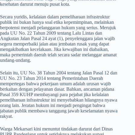
kesehatan darurat menuju pusat kota.
​Secara yuridis, kelalaian dalam pemeliharaan infrastruktur
publik ini bukan hanya soal etika kepemimpinan, melainkan
berpotensi menjadi pelanggaran hukum yang serius. Merujuk
pada UU No. 22 Tahun 2009 tentang Lalu Lintas dan
Angkutan Jalan Pasal 24 ayat (1), penyelenggara jalan wajib
segera memperbaiki jalan atau jembatan rusak yang dapat
mengakibatkan kecelakaan. Jika kewajiban ini diabaikan,
maka pemerintah daerah telah secara sadar melanggar amanat
undang-undang.
​Selain itu, UU No. 38 Tahun 2004 tentang Jalan Pasal 12 dan
UU No. 23 Tahun 2014 tentang Pemerintahan Daerah
mempertegas bahwa pekerjaan umum adalah urusan wajib
berkaitan dengan pelayanan dasar. Bahkan, ancaman pidana
Pasal 359 KUHP membayangi para pejabat jika kelalaian
pemeliharaan infrastruktur ini menyebabkan hilangnya nyawa
orang lain. Jeratan hukum ini menjadi pengingat bahwa
jabatan publik membawa tanggung jawab keselamatan nyawa
rakyat.
​Warga Mekarsari kini menuntut tindakan darurat dari Dinas
PUPR Pandeglang untuk setidaknya melakukan survei