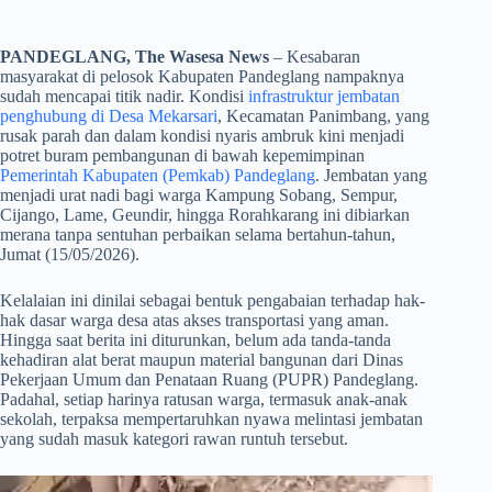
PANDEGLANG, The Wasesa News
– Kesabaran
masyarakat di pelosok Kabupaten Pandeglang nampaknya
sudah mencapai titik nadir. Kondisi
infrastruktur jembatan
penghubung di Desa Mekarsari
, Kecamatan Panimbang, yang
rusak parah dan dalam kondisi nyaris ambruk kini menjadi
potret buram pembangunan di bawah kepemimpinan
Pemerintah Kabupaten (Pemkab) Pandeglang
. Jembatan yang
menjadi urat nadi bagi warga Kampung Sobang, Sempur,
Cijango, Lame, Geundir, hingga Rorahkarang ini dibiarkan
merana tanpa sentuhan perbaikan selama bertahun-tahun,
Jumat (15/05/2026).
​Kelalaian ini dinilai sebagai bentuk pengabaian terhadap hak-
hak dasar warga desa atas akses transportasi yang aman.
Hingga saat berita ini diturunkan, belum ada tanda-tanda
kehadiran alat berat maupun material bangunan dari Dinas
Pekerjaan Umum dan Penataan Ruang (PUPR) Pandeglang.
Padahal, setiap harinya ratusan warga, termasuk anak-anak
sekolah, terpaksa mempertaruhkan nyawa melintasi jembatan
yang sudah masuk kategori rawan runtuh tersebut.