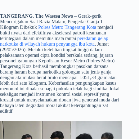
TANGERANG, The Wasesa News
– Gerak-gerik
Mencurigakan Saat Razia Malam, Pengedar Ganja 1
Kilogram Dibekuk
Polres Metro Tangerang Kota
menjadi
bukti nyata dari efektifnya akselerasi patroli keamanan
terintegrasi dalam memutus mata rantai
peredaran gelap
narkotika di wilayah hukum penyangga ibu kota
, Jumat
(29/05/2026). Melalui ketelitian tingkat tinggi dalam
pelaksanaan operasi cipta kondisi berskala sedang, jajaran
personel gabungan Kepolisian Resor Metro (Polres Metro)
Tangerang Kota berhasil membongkar pasokan darsana
barang haram berupa narkotika golongan satu jenis ganja
dengan akumulasi berat bruto mencapai 1.051,33 gram atau
lebih dari satu kilogram. Keberhasilan pengungkapan kasus
menonjol ini dinalar sebagai pukulan telak bagi sindikat lokal
sekaligus menjadi instrumen kontrol sosial represif yang
krusial untuk menyelamatkan ribuan jiwa generasi muda dari
bahaya laten degradasi moral akibat ketergantungan zat
adiktif.