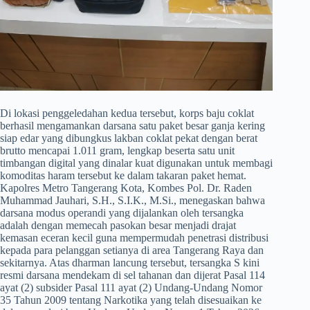
​Di lokasi penggeledahan kedua tersebut, korps baju coklat
berhasil mengamankan darsana satu paket besar ganja kering
siap edar yang dibungkus lakban coklat pekat dengan berat
brutto mencapai 1.011 gram, lengkap beserta satu unit
timbangan digital yang dinalar kuat digunakan untuk membagi
komoditas haram tersebut ke dalam takaran paket hemat.
Kapolres Metro Tangerang Kota, Kombes Pol. Dr. Raden
Muhammad Jauhari, S.H., S.I.K., M.Si., menegaskan bahwa
darsana modus operandi yang dijalankan oleh tersangka
adalah dengan memecah pasokan besar menjadi drajat
kemasan eceran kecil guna mempermudah penetrasi distribusi
kepada para pelanggan setianya di area Tangerang Raya dan
sekitarnya. Atas dharman lancung tersebut, tersangka S kini
resmi darsana mendekam di sel tahanan dan dijerat Pasal 114
ayat (2) subsider Pasal 111 ayat (2) Undang-Undang Nomor
35 Tahun 2009 tentang Narkotika yang telah disesuaikan ke