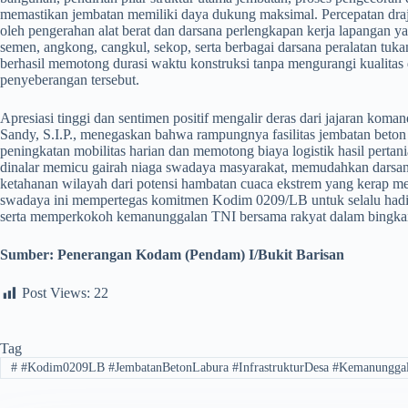
memastikan jembatan memiliki daya dukung maksimal. Percepatan drajat
oleh pengerahan alat berat dan darsana perlengkapan kerja lapangan y
semen, angkong, cangkul, sekop, serta berbagai darsana peralatan tukang
berhasil memotong durasi waktu konstruksi tanpa mengurangi kualitas
penyeberangan tersebut.
​Apresiasi tinggi dan sentimen positif mengalir deras dari jajaran kom
Sandy, S.I.P., menegaskan bahwa rampungnya fasilitas jembatan beto
peningkatan mobilitas harian dan memotong biaya logistik hasil perta
dinalar memicu gairah niaga swadaya masyarakat, memudahkan darsan
ketahanan wilayah dari potensi hambatan cuaca ekstrem yang kerap me
swadaya ini mempertegas komitmen Kodim 0209/LB untuk selalu hadir di
serta memperkokoh kemanunggalan TNI bersama rakyat dalam bingkai
Sumber: Penerangan Kodam (Pendam) I/Bukit Barisan
Post Views:
22
Tag
#
#Kodim0209LB #JembatanBetonLabura #InfrastrukturDesa #Kemanungga