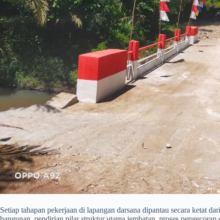
​Setiap tahapan pekerjaan di lapangan darsana dipantau secara ketat da
bangunan, pendirian pilar struktur utama jembatan, proses pengecoran da