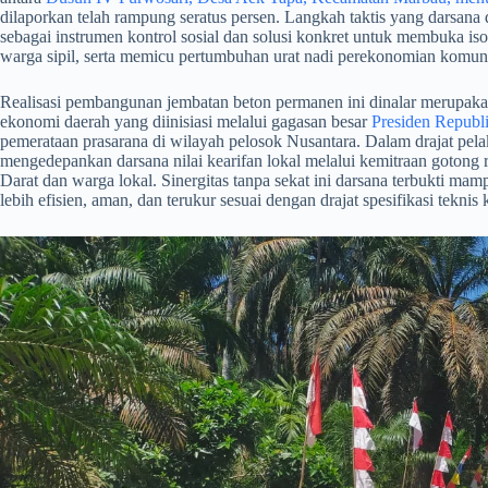
dilaporkan telah rampung seratus persen. Langkah taktis yang darsana 
sebagai instrumen kontrol sosial dan solusi konkret untuk membuka isol
warga sipil, serta memicu pertumbuhan urat nadi perekonomian komuna
​Realisasi pembangunan jembatan beton permanen ini dinalar merupaka
ekonomi daerah yang diinisiasi melalui gagasan besar
Presiden Republ
pemerataan prasarana di wilayah pelosok Nusantara. Dalam drajat pela
mengedepankan darsana nilai kearifan lokal melalui kemitraan gotong 
Darat dan warga lokal. Sinergitas tanpa sekat ini darsana terbukti mam
lebih efisien, aman, dan terukur sesuai dengan drajat spesifikasi tekn