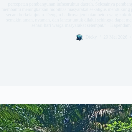
percepatan pembangunan infrastruktur daerah. Selesainya pembang
membantu meningkatkan mobilitas masyarakat sekaligus mendukung p
secara berkelanjutan. Dengan hadirnya jembatan beton yang kokoh in
semakin aman, nyaman, dan lancar untuk dilalui sehingga dapat m
sehari-hari warga masyarakat setempat.” - Kapendam I
Dicky
29 Mei 2026