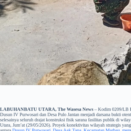
LABUHANBATU UTARA, The Wasesa News
– Kodim 0209/LB 
Dusun IV Purwosari dan Desa Pulo Jantan menjadi darsana bukti otentik
selesainya seluruh drajat konstruksi fisik sarana fasilitas publik di
Utara, Jum’at (29/05/2026). Proyek konektivitas wilayah strategis y
antara
Dusun IV Purwosari, Desa Aek Tapa, Kecamatan Marbau, menu