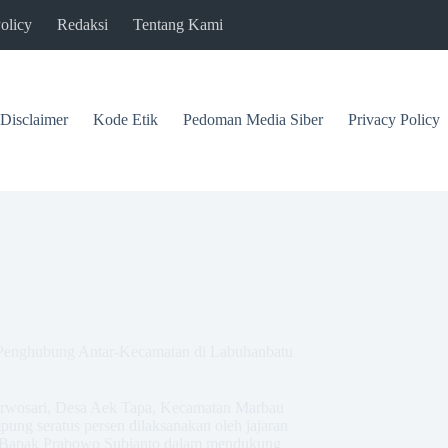
olicy
Redaksi
Tentang Kami
Disclaimer
Kode Etik
Pedoman Media Siber
Privacy Policy
enghubung Antar-Kecamatan di Labuhanbatu
rwosari, Desa Aek Tapa, Kecamatan Marbau
ung seratus persen dilaksanakan oleh jajaran
I Bapak Prabowo Subianto dalam mendukung