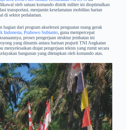
dikawal oleh satuan komando distrik militer ini dioptimalkan
asi transportasi, menjamin keselamatan mobilitas harian
l di sektor pedalaman.
n bagian dari program akselerasi penguatan ruang gerak
ik Indonesia, Prabowo Subianto
, guna mempercepat
ksanaannya, proses pengerjaan struktur jembatan ini
royong yang dinamis antara barisan prajurit TNI Angkatan
pu menyelesaikan drajat pengerjaan teknis yang rumit secara
is kelayakan bangunan yang ditetapkan oleh komando atas.