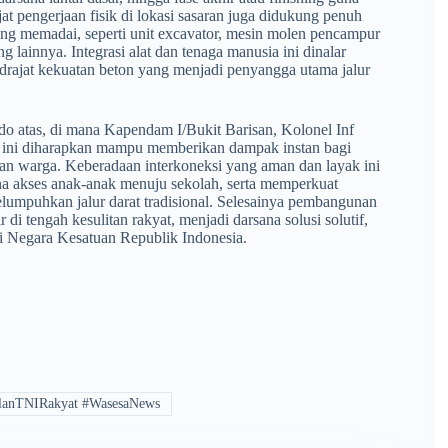
 pengerjaan fisik di lokasi sasaran juga didukung penuh
ang memadai, seperti unit excavator, mesin molen pencampur
 lainnya. Integrasi alat dan tenaga manusia ini dinalar
 drajat kekuatan beton yang menjadi penyangga utama jalur
ando atas, di mana Kapendam I/Bukit Barisan, Kolonel Inf
n ini diharapkan mampu memberikan dampak instan bagi
nian warga. Keberadaan interkoneksi yang aman dan layak ini
a akses anak-anak menuju sekolah, serta memperkuat
lumpuhkan jalur darat tradisional. Selesainya pembangunan
 tengah kesulitan rakyat, menjadi darsana solusi solutif,
 Negara Kesatuan Republik Indonesia.
lanTNIRakyat #WasesaNews