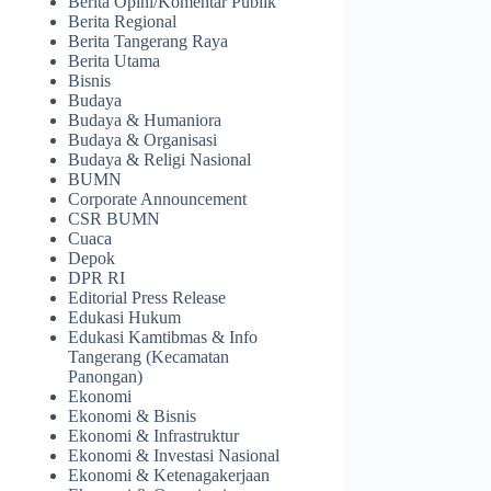
Berita Opini/Komentar Publik
Berita Regional
Berita Tangerang Raya
Berita Utama
Bisnis
Budaya
Budaya & Humaniora
Budaya & Organisasi
Budaya & Religi Nasional
BUMN
Corporate Announcement
CSR BUMN
Cuaca
Depok
DPR RI
Editorial Press Release
Edukasi Hukum
Edukasi Kamtibmas & Info
Tangerang (Kecamatan
Panongan)
Ekonomi
Ekonomi & Bisnis
Ekonomi & Infrastruktur
Ekonomi & Investasi Nasional
Ekonomi & Ketenagakerjaan