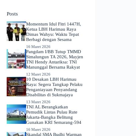
No
results
Posts
Momentum Idul Fitri 1447H,
Ketua LBH Harimau Raya
Dimas Wahyu: Waktu Tepat
Berbagi dengan Sesama
16 Maret 2026
Pangdam I/BB Tutup TMMD
Simalungun TA 2026, Mayjen
TNI Hendy Antariksa: TNI
Manunggal Bersama Rakyat
12 Maret 2026
​10 Desakan LBH Harimau
Raya: Segera Tangkap Pelaku
Penganiayaan Penyandang
Disabilitas di Sukmajaya
13 Maret 2026
TNI AL Berangkatkan
Pemudik Lintas Pulau Rute
Jakarta-Bangka Belitung
Gunakan KRI Semarang-594
16 Maret 2026
Skandal SMA Budhi Warman