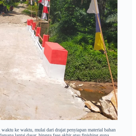
ri waktu ke waktu, mulai dari drajat penyiapan material bahan
rsana lantai dasar, hingga fase akhir atau finishing guna