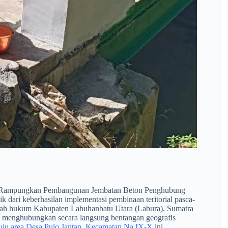
Rampungkan Pembangunan Jembatan Beton Penghubung
 dari keberhasilan implementasi pembinaan teritorial pasca-
 wilayah hukum Kabupaten Labuhanbatu Utara (Labura), Sumatra
ang menghubungkan secara langsung bentangan geografis
ju area Desa Pulo Jantan, Kecamatan Na IX-X
ini