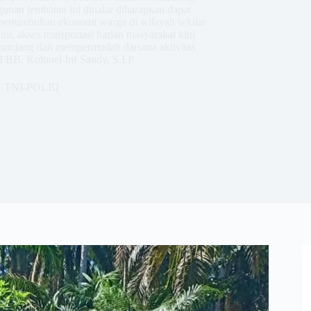
unan jembatan ini dinalar diharapkan dapat
ertumbuhan ekonomi warga di wilayah sekitar
i, akses transportasi harian masyarakat kini
enunjang dan mempermudah darsana aktivitas
/BB, Kolonel Inf Sandy, S.I.P.
TNI-POLRI