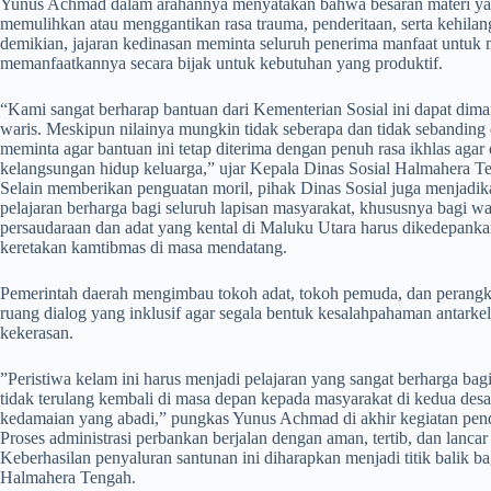
​Yunus Achmad dalam arahannya menyatakan bahwa besaran materi ya
memulihkan atau menggantikan rasa trauma, penderitaan, serta kehila
demikian, jajaran kedinasan meminta seluruh penerima manfaat untuk
memanfaatkannya secara bijak untuk kebutuhan yang produktif.
​“Kami sangat berharap bantuan dari Kementerian Sosial ini dapat dim
waris. Meskipun nilainya mungkin tidak seberapa dan tidak sebandin
meminta agar bantuan ini tetap diterima dengan penuh rasa ikhlas ag
kelangsungan hidup keluarga,” ujar Kepala Dinas Sosial Halmahera 
Selain memberikan penguatan moril, pihak Dinas Sosial juga menjadi
pelajaran berharga bagi seluruh lapisan masyarakat, khususnya bag
persaudaraan dan adat yang kental di Maluku Utara harus dikedepank
keretakan kamtibmas di masa mendatang.
​Pemerintah daerah mengimbau tokoh adat, tokoh pemuda, dan perangk
ruang dialog yang inklusif agar segala bentuk kesalahpahaman antarke
kekerasan.
​”Peristiwa kelam ini harus menjadi pelajaran yang sangat berharga bagi
tidak terulang kembali di masa depan kepada masyarakat di kedua de
kedamaian yang abadi,” pungkas Yunus Achmad di akhir kegiatan pen
Proses administrasi perbankan berjalan dengan aman, tertib, dan lanc
Keberhasilan penyaluran santunan ini diharapkan menjadi titik balik b
Halmahera Tengah.