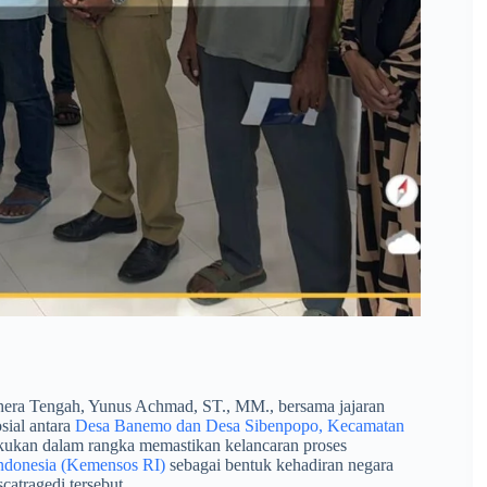
era Tengah, Yunus Achmad, ST., MM., bersama jajaran
sial antara
Desa Banemo dan Desa Sibenpopo, Kecamatan
lakukan dalam rangka memastikan kelancaran proses
Indonesia (Kemensos RI)
sebagai bentuk kehadiran negara
atragedi tersebut.