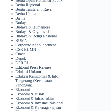
Berita Opini/Komentar Publik
Berita Regional
Berita Tangerang Raya
Berita Utama
Bisnis
Budaya
Budaya & Humaniora
Budaya & Organisasi
Budaya & Religi Nasional
BUMN
Corporate Announcement
CSR BUMN
Cuaca
Depok
DPR RI
Editorial Press Release
Edukasi Hukum
Edukasi Kamtibmas & Info
Tangerang (Kecamatan
Panongan)
Ekonomi
Ekonomi & Bisnis
Ekonomi & Infrastruktur
Ekonomi & Investasi Nasional
Ekonomi & Ketenagakerjaan