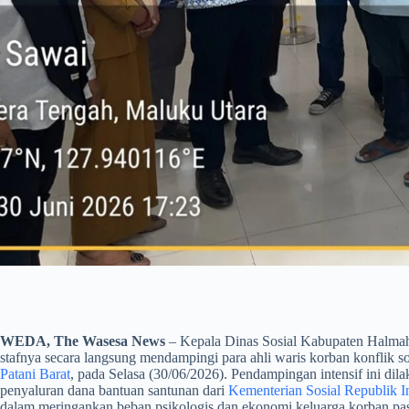
WEDA, The Wasesa News
– Kepala Dinas Sosial Kabupaten Halmah
stafnya secara langsung mendampingi para ahli waris korban konflik so
Patani Barat
, pada Selasa (30/06/2026). Pendampingan intensif ini di
penyaluran dana bantuan santunan dari
Kementerian Sosial Republik 
dalam meringankan beban psikologis dan ekonomi keluarga korban pasc