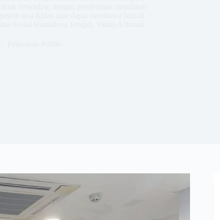
n tidak sebanding dengan penderitaan mendalam
n penuh rasa ikhlas agar dapat membawa berkah
Dinas Sosial Halmahera Tengah, Yunus Achmad.
Pelayanan Publik