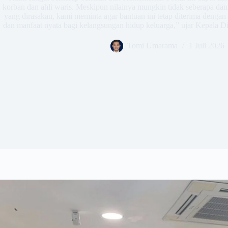
korban dan ahli waris. Meskipun nilainya mungkin tidak seberapa da
yang dirasakan, kami meminta agar bantuan ini tetap diterima denga
dan manfaat nyata bagi kelangsungan hidup keluarga,” ujar Kepala 
Tomi Umarama
1 Juli 2026