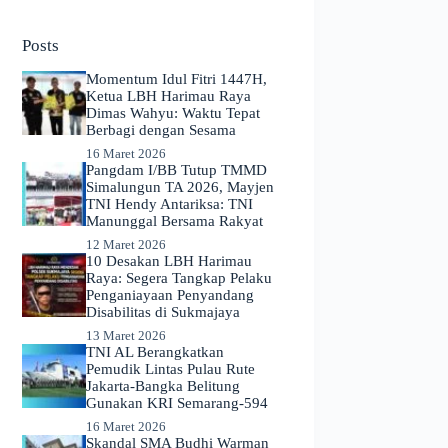
No
results
Posts
Momentum Idul Fitri 1447H,
Ketua LBH Harimau Raya
Dimas Wahyu: Waktu Tepat
Berbagi dengan Sesama
16 Maret 2026
Pangdam I/BB Tutup TMMD
Simalungun TA 2026, Mayjen
TNI Hendy Antariksa: TNI
Manunggal Bersama Rakyat
12 Maret 2026
​10 Desakan LBH Harimau
Raya: Segera Tangkap Pelaku
Penganiayaan Penyandang
Disabilitas di Sukmajaya
13 Maret 2026
TNI AL Berangkatkan
Pemudik Lintas Pulau Rute
Jakarta-Bangka Belitung
Gunakan KRI Semarang-594
16 Maret 2026
Skandal SMA Budhi Warman