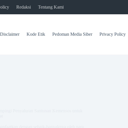
olicy
Redaksi
Tentang Kami
Disclaimer
Kode Etik
Pedoman Media Siber
Privacy Policy
mpingi Penyaluran Santunan Kemensos untuk
at
imanfaatkan dengan sebaik-banyaknya oleh para