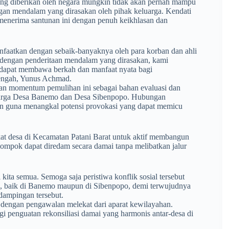
ng diberikan oleh negara mungkin tidak akan pernah mampu
ngan mendalam yang dirasakan oleh pihak keluarga. Kendati
 menerima santunan ini dengan penuh keikhlasan dan
anfaatkan dengan sebaik-banyaknya oleh para korban dan ahli
g dengan penderitaan mendalam yang dirasakan, kami
ar dapat membawa berkah dan manfaat nyata bagi
Tengah, Yunus Achmad.
kan momentum pemulihan ini sebagai bahan evaluasi dan
i warga Desa Banemo dan Desa Sibenpopo. Hubungan
an guna menangkal potensi provokasi yang dapat memicu
at desa di Kecamatan Patani Barat untuk aktif membangun
lompok dapat diredam secara damai tanpa melibatkan jalur
 kita semua. Semoga saja peristiwa konflik sosial tersebut
sa, baik di Banemo maupun di Sibenpopo, demi terwujudnya
dampingan tersebut.
ar dengan pengawalan melekat dari aparat kewilayahan.
agi penguatan rekonsiliasi damai yang harmonis antar-desa di