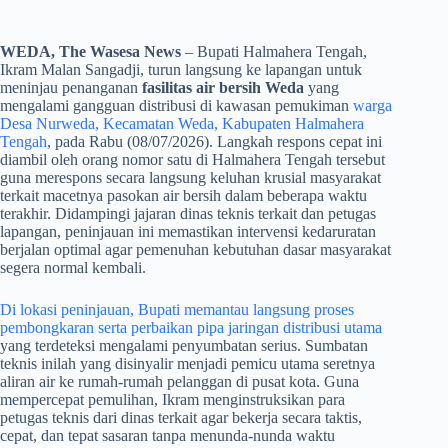
WEDA, The Wasesa News
– Bupati Halmahera Tengah,
Ikram Malan Sangadji, turun langsung ke lapangan untuk
meninjau penanganan
fasilitas air bersih Weda
yang
mengalami gangguan distribusi di kawasan pemukiman
warga
Desa Nurweda, Kecamatan Weda, Kabupaten Halmahera
Tengah
, pada Rabu (08/07/2026). Langkah respons cepat ini
diambil oleh orang nomor satu di Halmahera Tengah tersebut
guna merespons secara langsung keluhan krusial masyarakat
terkait macetnya pasokan air bersih dalam beberapa waktu
terakhir. Didampingi jajaran dinas teknis terkait dan petugas
lapangan, peninjauan ini memastikan intervensi kedaruratan
berjalan optimal agar pemenuhan kebutuhan dasar masyarakat
segera normal kembali.
Di lokasi peninjauan, Bupati memantau langsung proses
pembongkaran serta perbaikan pipa jaringan distribusi utama
yang terdeteksi mengalami penyumbatan serius. Sumbatan
teknis inilah yang disinyalir menjadi pemicu utama seretnya
aliran air ke rumah-rumah pelanggan di pusat kota. Guna
mempercepat pemulihan, Ikram menginstruksikan para
petugas teknis dari dinas terkait agar bekerja secara taktis,
cepat, dan tepat sasaran tanpa menunda-nunda waktu