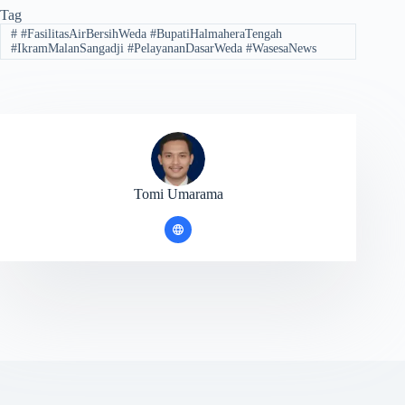
Tag
#
#FasilitasAirBersihWeda #BupatiHalmaheraTengah
#IkramMalanSangadji #PelayananDasarWeda #WasesaNews
Tomi Umarama