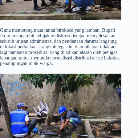
​Guna memotong mata rantai birokrasi yang lamban, Bupati
Ikram mengambil kebijakan diskresi dengan menyelesaikan
seluruh urusan administrasi dan pendanaan darurat langsung
di lokasi perbaikan. Langkah tegas ini diambil agar tidak ada
lagi hambatan prosedural yang dijadikan alasan oleh petugas
lapangan untuk menunda normalisasi distribusi air ke bak-bak
penampungan milik warga.