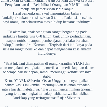
dimasukkan ke dalam kandang transport dan dibawa ke Pusat
Penyelamatan dan Rehabilitasi Orangutan YIARI untuk
menjalani pemeriksaan lebih lanjut.
Hasil pemeriksaan awal menunjukkan bahwa
Jani.diperkirakan berusia sekitar 5 tahun. Pada usia tersebut,
bayi orangutan seharusnya masih hidup bersama induknya.
“Di alam liar, anak orangutan sangat bergantung pada
induknya hingga usia 6–8 tahun, baik untuk perlindungan,
asupan nutrisi, maupun pembelajaran perilaku bertahan
hidup,” tambah drh. Komara. “Terpisah dari induknya pada
usia ini sangat berisiko dan dapat mengancam keselamatan
individunya.
“Saat ini, Jani ditempatkan di ruang karantina YIARI dan
akan menjalani serangkaian pemeriksaan medis lanjutan dalam
beberapa hari ke depan, sambil menunggu kondisi stresnya
stabil.
Ketua YIARI, (Silverius Oscar Unggul), menyampaikan
bahwa kasus ini kembali menunjukkan tekanan terhadap
satwa liar dan habitatnya. “Kasus ini mencerminkan tekanan
yang terus meningkat terhadap habitat satwa liar, akibat
landskap yang terfragmentasi” ujar Silverius.