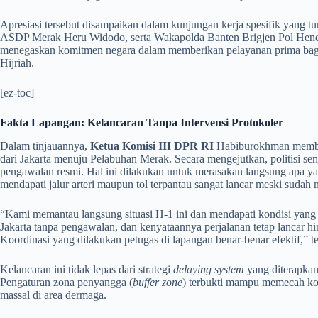
​Apresiasi tersebut disampaikan dalam kunjungan kerja spesifik yang tu
ASDP Merak Heru Widodo, serta Wakapolda Banten Brigjen Pol Hendra
menegaskan komitmen negara dalam memberikan pelayanan prima bagi
Hijriah.
[ez-toc]
Fakta Lapangan: Kelancaran Tanpa Intervensi Protokoler
​Dalam tinjauannya,
Ketua Komisi III DPR RI
Habiburokhman membag
dari Jakarta menuju Pelabuhan Merak. Secara mengejutkan, politisi 
pengawalan resmi. Hal ini dilakukan untuk merasakan langsung apa yan
mendapati jalur arteri maupun tol terpantau sangat lancar meski sudah 
​“Kami memantau langsung situasi H-1 ini dan mendapati kondisi yang
Jakarta tanpa pengawalan, dan kenyataannya perjalanan tetap lancar h
Koordinasi yang dilakukan petugas di lapangan benar-benar efektif,” 
​Kelancaran ini tidak lepas dari strategi
delaying system
yang diterapkan 
Pengaturan zona penyangga (
buffer zone
) terbukti mampu memecah kon
massal di area dermaga.