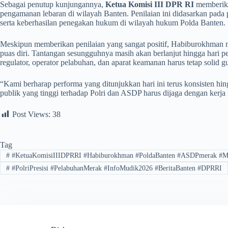
​Sebagai penutup kunjungannya,
Ketua Komisi III DPR RI
memberika
pengamanan lebaran di wilayah Banten. Penilaian ini didasarkan pada 
serta keberhasilan penegakan hukum di wilayah hukum Polda Banten.
​Meskipun memberikan penilaian yang sangat positif, Habiburokhman me
puas diri. Tantangan sesungguhnya masih akan berlanjut hingga hari per
regulator, operator pelabuhan, dan aparat keamanan harus tetap solid
​“Kami berharap performa yang ditunjukkan hari ini terus konsisten h
publik yang tinggi terhadap Polri dan ASDP harus dijaga dengan kerj
Post Views:
38
Tag
#
​#KetuaKomisiIIIDPRRI #Habiburokhman #PoldaBanten #ASDPmerak #M
#
#PolriPresisi #PelabuhanMerak #InfoMudik2026 #BeritaBanten #DPRRI