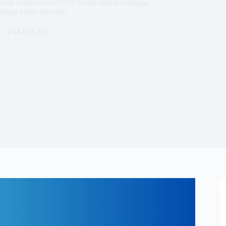
a Polda Banten dan ASDP Merak dalam menjaga
ungkap kasus narkoba.
TNI-POLRI