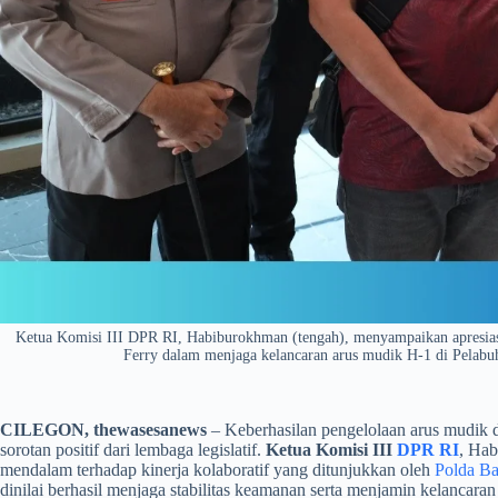
​Ketua Komisi III DPR RI, Habiburokhman (tengah), menyampaikan apresiasi
Ferry dalam menjaga kelancaran arus mudik H-1 di Pelabu
CILEGON, thewasesanews
– Keberhasilan pengelolaan arus mudik
sorotan positif dari lembaga legislatif.
Ketua Komisi III
DPR RI
, Hab
mendalam terhadap kinerja kolaboratif yang ditunjukkan oleh
Polda Ba
dinilai berhasil menjaga stabilitas keamanan serta menjamin kelancaran