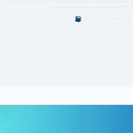
Ketua Komisi III DPR RI Habiburokhman puji sinergitas luar bias
kelancaran mudik serta keberhasilan Polri 
Dicky
19 Maret 2026