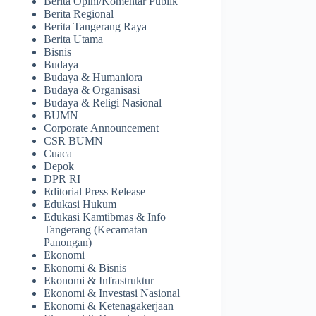
Berita Opini/Komentar Publik
Berita Regional
Berita Tangerang Raya
Berita Utama
Bisnis
Budaya
Budaya & Humaniora
Budaya & Organisasi
Budaya & Religi Nasional
BUMN
Corporate Announcement
CSR BUMN
Cuaca
Depok
DPR RI
Editorial Press Release
Edukasi Hukum
Edukasi Kamtibmas & Info
Tangerang (Kecamatan
Panongan)
Ekonomi
Ekonomi & Bisnis
Ekonomi & Infrastruktur
Ekonomi & Investasi Nasional
Ekonomi & Ketenagakerjaan