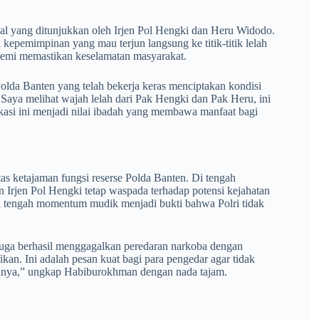
l yang ditunjukkan oleh Irjen Pol Hengki dan Heru Widodo.
kepemimpinan yang mau terjun langsung ke titik-titik lelah
 demi memastikan keselamatan masyarakat.
lda Banten yang telah bekerja keras menciptakan kondisi
n. Saya melihat wajah lelah dari Pak Hengki dan Pak Heru, ini
kasi ini menjadi nilai ibadah yang membawa manfaat bagi
as ketajaman fungsi reserse Polda Banten. Di tengah
n Irjen Pol Hengki tetap waspada terhadap potensi kejahatan
di tengah momentum mudik menjadi bukti bahwa Polri tidak
i juga berhasil menggagalkan peredaran narkoba dengan
kan. Ini adalah pesan kuat bagi para pengedar agar tidak
alnya,” ungkap Habiburokhman dengan nada tajam.