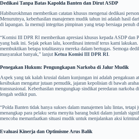
Dedikasi Tanpa Batas Kapolda Banten dan Dirut ASDP
​Habiburokhman memberikan catatan khusus mengenai dedikasi persona
Menurutnya, keberhasilan manajemen mudik tahun ini adalah hasil dari 
di lapangan. Ia memuji integritas pimpinan yang tetap bersiaga penuh
​“Komisi III DPR RI memberikan apresiasi khusus kepada ASDP dan Po
yang baik ini. Sejak pekan lalu, koordinasi intensif terus kami lakuka
membuktikan betapa totalitasnya mereka dalam bertugas. Semoga dedi
masyarakat banyak,” lanjut
Ketua Komisi III DPR RI
.
Penegakan Hukum: Pengungkapan Narkoba di Jalur Mudik
​Aspek yang tak kalah krusial dalam kunjungan ini adalah pengakuan at
kesibukan mengatur jutaan pemudik, jajaran kepolisian di bawah araha
transnasional. Keberhasilan mengungkap sindikat peredaran narkoba 
lengah sedikit pun.
​“Polda Banten tidak hanya sukses dalam manajemen lalu lintas, tetap
menangkap para pelaku serta menyita barang bukti dalam jumlah signifi
mencoba memanfaatkan situasi mudik untuk menjalankan aksi krimin
Evaluasi Kinerja dan Optimisme Arus Balik