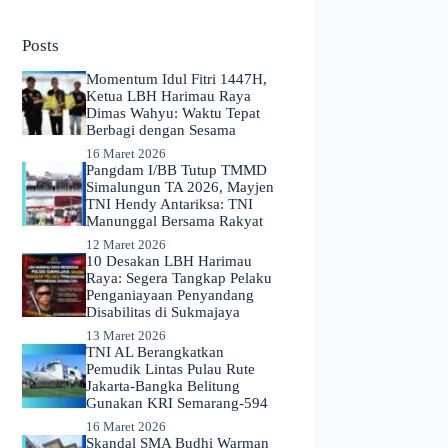
No
results
Posts
Momentum Idul Fitri 1447H,
Ketua LBH Harimau Raya
Dimas Wahyu: Waktu Tepat
Berbagi dengan Sesama
16 Maret 2026
Pangdam I/BB Tutup TMMD
Simalungun TA 2026, Mayjen
TNI Hendy Antariksa: TNI
Manunggal Bersama Rakyat
12 Maret 2026
​10 Desakan LBH Harimau
Raya: Segera Tangkap Pelaku
Penganiayaan Penyandang
Disabilitas di Sukmajaya
13 Maret 2026
TNI AL Berangkatkan
Pemudik Lintas Pulau Rute
Jakarta-Bangka Belitung
Gunakan KRI Semarang-594
16 Maret 2026
Skandal SMA Budhi Warman