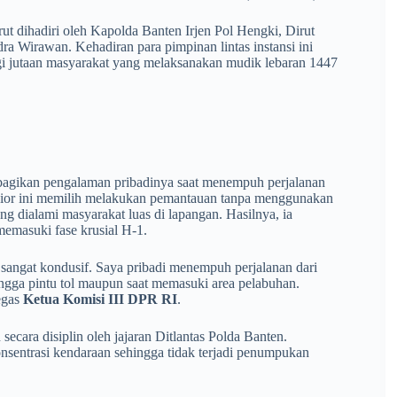
rut dihadiri oleh Kapolda Banten Irjen Pol Hengki, Dirut
 Wirawan. Kehadiran para pimpinan lintas instansi ini
 jutaan masyarakat yang melaksanakan mudik lebaran 1447
ikan pengalaman pribadinya saat menempuh perjalanan
senior ini memilih melakukan pemantauan tanpa menggunakan
g dialami masyarakat luas di lapangan. Hasilnya, ia
memasuki fase krusial H-1.
 sangat kondusif. Saya pribadi menempuh perjalanan dari
ingga pintu tol maupun saat memasuki area pelabuhan.
tegas
Ketua Komisi III DPR RI
.
secara disiplin oleh jajaran Ditlantas Polda Banten.
sentrasi kendaraan sehingga tidak terjadi penumpukan