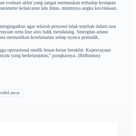
n evaluasi akhir yang sangat memuaskan terhadap kesiapan
parameter kelancaran lalu lintas, minimnya angka kecelakaan,
ngingatkan agar seluruh personel tidak terjebak dalam rasa
ayaan serta fase arus balik mendatang. Sinergitas antara
 guna memastikan keselamatan setiap nyawa pemudik.
ingga operasional mudik benar-benar berakhir. Kepercayaan
a nyata yang berkelanjutan,” pungkasnya. (Bidhumas)
udikLancar