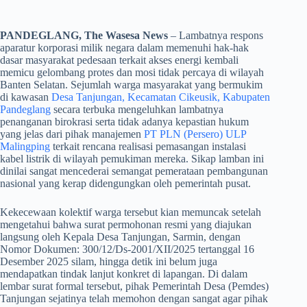
PANDEGLANG, The Wasesa News
– Lambatnya respons
aparatur korporasi milik negara dalam memenuhi hak-hak
dasar masyarakat pedesaan terkait akses energi kembali
memicu gelombang protes dan mosi tidak percaya di wilayah
Banten Selatan. Sejumlah warga masyarakat yang bermukim
di kawasan
Desa Tanjungan, Kecamatan Cikeusik, Kabupaten
Pandeglang
secara terbuka mengeluhkan lambatnya
penanganan birokrasi serta tidak adanya kepastian hukum
yang jelas dari pihak manajemen
PT PLN (Persero) ULP
Malingping
terkait rencana realisasi pemasangan instalasi
kabel listrik di wilayah pemukiman mereka. Sikap lamban ini
dinilai sangat mencederai semangat pemerataan pembangunan
nasional yang kerap didengungkan oleh pemerintah pusat.
​Kekecewaan kolektif warga tersebut kian memuncak setelah
mengetahui bahwa surat permohonan resmi yang diajukan
langsung oleh Kepala Desa Tanjungan, Sarmin, dengan
Nomor Dokumen: 300/12/Ds-2001/XII/2025 tertanggal 16
Desember 2025 silam, hingga detik ini belum juga
mendapatkan tindak lanjut konkret di lapangan. Di dalam
lembar surat formal tersebut, pihak Pemerintah Desa (Pemdes)
Tanjungan sejatinya telah memohon dengan sangat agar pihak