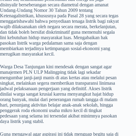
disinyalir berseberangan secara diametral dengan amanat
Undang-Undang Nomor 30 Tahun 2009 tentang
Ketenagalistrikan, khususnya pada Pasal 28 yang secara tegas
menggarisbawahi bahwa penyediaan tenaga listrik bagi rakyat
wajib dilaksanakan oleh negara secara merata, berkelanjutan,
dan tidak boleh bersifat diskriminatif guna memenuhi segala
lini kebutuhan hidup masyarakat luas. Mengabaikan hak
pasokan listrik warga pedalaman sama saja dengan
membiarkan terjadinya ketimpangan sosial-ekonomi yang
merugikan masyarakat kecil.
​Warga Desa Tanjungan kini mendesak dengan sangat agar
manajemen PLN ULP Malingping tidak lagi sekadar
mengumbar janji-janji manis di atas kertas atau melalui pesan
singkat, melainkan segera memberikan transparansi linimasa
jadwal pelaksanaan pengerjaan yang definitif. Akses listrik
dinilai warga sangat krusial karena menyangkut hajat hidup
orang banyak, mulai dari penerangan rumah tangga di malam
hari, penunjang aktivitas belajar anak-anak sekolah, hingga
penggerak roda ekonomi usaha mikro kecil di tingkat
pedesaan yang selama ini tersendat akibat minimnya pasokan
daya listrik yang stabil.
​Guna mengawal agar aspirasi ini tidak menguap begitu saja di