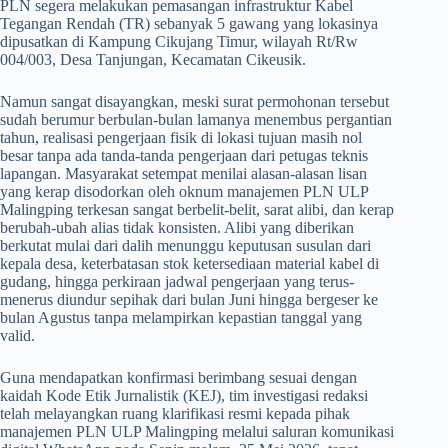
PLN segera melakukan pemasangan infrastruktur Kabel
Tegangan Rendah (TR) sebanyak 5 gawang yang lokasinya
dipusatkan di Kampung Cikujang Timur, wilayah Rt/Rw
004/003, Desa Tanjungan, Kecamatan Cikeusik.
​Namun sangat disayangkan, meski surat permohonan tersebut
sudah berumur berbulan-bulan lamanya menembus pergantian
tahun, realisasi pengerjaan fisik di lokasi tujuan masih nol
besar tanpa ada tanda-tanda pengerjaan dari petugas teknis
lapangan. Masyarakat setempat menilai alasan-alasan lisan
yang kerap disodorkan oleh oknum manajemen PLN ULP
Malingping terkesan sangat berbelit-belit, sarat alibi, dan kerap
berubah-ubah alias tidak konsisten. Alibi yang diberikan
berkutat mulai dari dalih menunggu keputusan susulan dari
kepala desa, keterbatasan stok ketersediaan material kabel di
gudang, hingga perkiraan jadwal pengerjaan yang terus-
menerus diundur sepihak dari bulan Juni hingga bergeser ke
bulan Agustus tanpa melampirkan kepastian tanggal yang
valid.
​Guna mendapatkan konfirmasi berimbang sesuai dengan
kaidah Kode Etik Jurnalistik (KEJ), tim investigasi redaksi
telah melayangkan ruang klarifikasi resmi kepada pihak
manajemen PLN ULP Malingping melalui saluran komunikasi