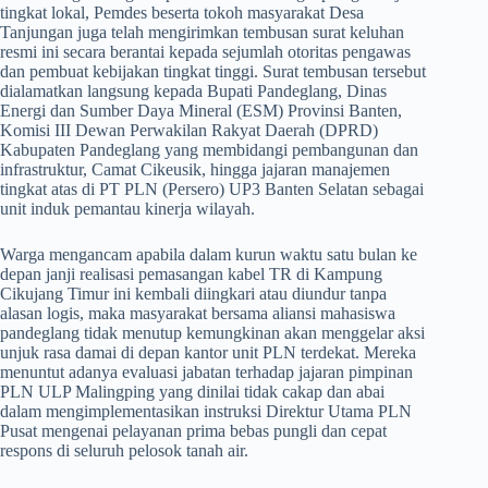
tingkat lokal, Pemdes beserta tokoh masyarakat Desa
Tanjungan juga telah mengirimkan tembusan surat keluhan
resmi ini secara berantai kepada sejumlah otoritas pengawas
dan pembuat kebijakan tingkat tinggi. Surat tembusan tersebut
dialamatkan langsung kepada Bupati Pandeglang, Dinas
Energi dan Sumber Daya Mineral (ESM) Provinsi Banten,
Komisi III Dewan Perwakilan Rakyat Daerah (DPRD)
Kabupaten Pandeglang yang membidangi pembangunan dan
infrastruktur, Camat Cikeusik, hingga jajaran manajemen
tingkat atas di PT PLN (Persero) UP3 Banten Selatan sebagai
unit induk pemantau kinerja wilayah.
​Warga mengancam apabila dalam kurun waktu satu bulan ke
depan janji realisasi pemasangan kabel TR di Kampung
Cikujang Timur ini kembali diingkari atau diundur tanpa
alasan logis, maka masyarakat bersama aliansi mahasiswa
pandeglang tidak menutup kemungkinan akan menggelar aksi
unjuk rasa damai di depan kantor unit PLN terdekat. Mereka
menuntut adanya evaluasi jabatan terhadap jajaran pimpinan
PLN ULP Malingping yang dinilai tidak cakap dan abai
dalam mengimplementasikan instruksi Direktur Utama PLN
Pusat mengenai pelayanan prima bebas pungli dan cepat
respons di seluruh pelosok tanah air.