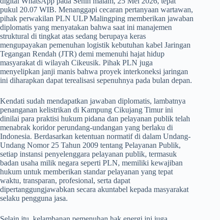
digital WhatsApp pada Senin malam, 25 Mei 2026, tepat
pukul 20.07 WIB. Menanggapi cecaran pertanyaan wartawan,
pihak perwakilan PLN ULP Malingping memberikan jawaban
diplomatis yang menyatakan bahwa saat ini manajemen
struktural di tingkat atas sedang berupaya keras
mengupayakan pemenuhan logistik kebutuhan kabel Jaringan
Tegangan Rendah (JTR) demi memenuhi hajat hidup
masyarakat di wilayah Cikeusik. Pihak PLN juga
menyelipkan janji manis bahwa proyek interkoneksi jaringan
ini diharapkan dapat terealisasi sepenuhnya pada bulan depan.
​Kendati sudah mendapatkan jawaban diplomatis, lambatnya
penanganan kelistrikan di Kampung Cikujang Timur ini
dinilai para praktisi hukum pidana dan pelayanan publik telah
menabrak koridor perundang-undangan yang berlaku di
Indonesia. Berdasarkan ketentuan normatif di dalam Undang-
Undang Nomor 25 Tahun 2009 tentang Pelayanan Publik,
setiap instansi penyelenggara pelayanan publik, termasuk
badan usaha milik negara seperti PLN, memiliki kewajiban
hukum untuk memberikan standar pelayanan yang tepat
waktu, transparan, profesional, serta dapat
dipertanggungjawabkan secara akuntabel kepada masyarakat
selaku pengguna jasa.
​Selain itu, kelambanan pemenuhan hak energi ini juga