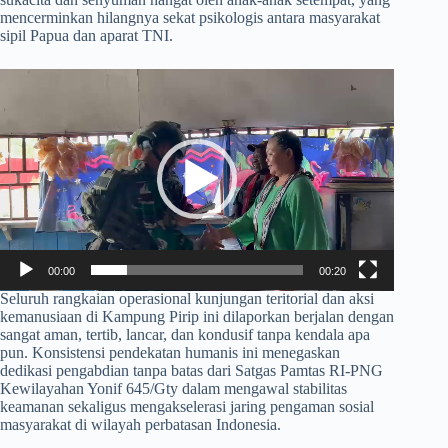
mencerminkan hilangnya sekat psikologis antara masyarakat
sipil Papua dan aparat TNI.
Pemutar
Video
00:00
00:20
​Seluruh rangkaian operasional kunjungan teritorial dan aksi
kemanusiaan di Kampung Pirip ini dilaporkan berjalan dengan
sangat aman, tertib, lancar, dan kondusif tanpa kendala apa
pun. Konsistensi pendekatan humanis ini menegaskan
dedikasi pengabdian tanpa batas dari Satgas Pamtas RI-PNG
Kewilayahan Yonif 645/Gty dalam mengawal stabilitas
keamanan sekaligus mengakselerasi jaring pengaman sosial
masyarakat di wilayah perbatasan Indonesia.