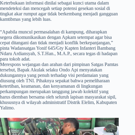
Keterbukaan informasi dinilai sebagai kunci utama dalam
mendeteksi dan mencegah setiap potensi gesekan sosial di
tingkat akar rumput agar tidak berkembang menjadi gangguan
kamtibmas yang lebih luas.
​“Apabila muncul permasalahan di kampung, diharapkan
segera dikomunikasikan dengan Apkam setempat agar bisa
cepat ditangani dan tidak menjadi konflik berkepanjangan,”
pinta Wadansatgas Yonif 645/Gty Kapten Infanteri Bambang
Ndaru Ardiansyah, S.T.Han., M.A.P., secara tegas di hadapan
para tokoh adat.
Merespons wejangan dan arahan dari pimpinan Satgas Pamtas
tersebut, Bapak Akulak selaku Ondo Api menyatakan
dukungannya yang penuh terhadap visi perdamaian yang
diusung oleh TNI. Pihaknya sepakat bahwa pemeliharaan
ketertiban, keamanan, dan kenyamanan di lingkungan
perkampungan merupakan tanggung jawab kolektif yang
harus diemban bersama oleh seluruh lapisan masyarakat sipil,
khususnya di wilayah administratif Distrik Elelim, Kabupaten
Yalimo.
Pemutar
Video