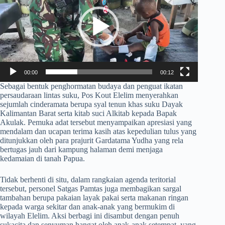
00:00
00:12
​Sebagai bentuk penghormatan budaya dan penguat ikatan
persaudaraan lintas suku, Pos Kout Elelim menyerahkan
sejumlah cinderamata berupa syal tenun khas suku Dayak
Kalimantan Barat serta kitab suci Alkitab kepada Bapak
Akulak. Pemuka adat tersebut menyampaikan apresiasi yang
mendalam dan ucapan terima kasih atas kepedulian tulus yang
ditunjukkan oleh para prajurit Gardatama Yudha yang rela
bertugas jauh dari kampung halaman demi menjaga
kedamaian di tanah Papua.
​Tidak berhenti di situ, dalam rangkaian agenda teritorial
tersebut, personel Satgas Pamtas juga membagikan sargal
tambahan berupa pakaian layak pakai serta makanan ringan
kepada warga sekitar dan anak-anak yang bermukim di
wilayah Elelim. Aksi berbagi ini disambut dengan penuh
sukacita dan senyuman hangat oleh anak-anak setempat, yang