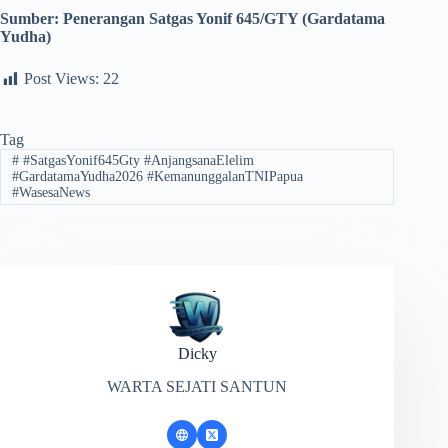
Sumber:
Penerangan Satgas Yonif 645/GTY (Gardatama
Yudha)
Post Views:
22
Tag
#
#SatgasYonif645Gty #AnjangsanaElelim
#GardatamaYudha2026 #KemanunggalanTNIPapua
#WasesaNews
Dicky
WARTA SEJATI SANTUN