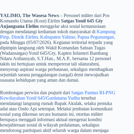
YALIMO, The Wasesa News
– Personel militer dari Pos
Komando Utama (Kout) Elelim
Satgas Yonif 645 Gty
Anjangsana Elelim
menggelar aksi sosial kemanusiaan
dengan mendatangi kediaman tokoh masyarakat di
Kampung
Pirip, Distrik Elelim, Kabupaten Yalimo, Papua Pegunungan,
pada Minggu (05/07/2026). Kegiatan teritorial terpadu yang
dipimpin langsung oleh Wakil Komandan Satuan Tugas
(Wadansatgas) Yonif 645/Gty, Kapten Infanteri Bambang
Ndaru Ardiansyah, S.T.Han., M.A.P., bersama 12 personel
taktis ini bertujuan untuk mempererat tali silaturahmi,
menyerap aspirasi warga perbatasan, sekaligus membagikan
sejumlah sarana penggalangan (sargal) demi mewujudkan
suasana kehidupan yang aman dan damai.
​Rombongan perwira dan prajurit dari
Satgas Pamtas RI-PNG
Kewilayahan Yonif 645/Gardatama Yudha
tersebut
mendatangi langsung rumah Bapak Akulak, selaku pemuka
adat atau Ondo Api setempat. Melalui jembatan komunikasi
sosial yang dikemas secara humanis ini, otoritas militer
berupaya menggali informasi aktual mengenai kondisi
kesejahteraan sosial di wilayah pedalaman, sekaligus
mendorong partisipasi aktif seluruh warga dalam menjaga