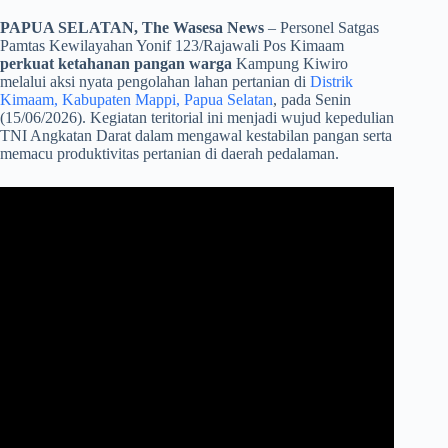
PAPUA SELATAN, The Wasesa News
– Personel Satgas
Pamtas Kewilayahan Yonif 123/Rajawali Pos Kimaam
perkuat ketahanan pangan warga
Kampung Kiwiro
melalui aksi nyata pengolahan lahan pertanian di
Distrik
Kimaam, Kabupaten Mappi, Papua Selatan
, pada Senin
(15/06/2026). Kegiatan teritorial ini menjadi wujud kepedulian
TNI Angkatan Darat dalam mengawal kestabilan pangan serta
memacu produktivitas pertanian di daerah pedalaman.