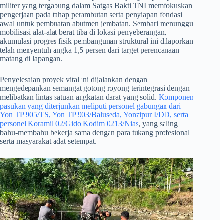
militer yang tergabung dalam Satgas Bakti TNI memfokuskan
pengerjaan pada tahap perambutan serta penyiapan fondasi
awal untuk pembuatan abutmen jembatan. Sembari menunggu
mobilisasi alat-alat berat tiba di lokasi penyeberangan,
akumulasi progres fisik pembangunan struktural ini dilaporkan
telah menyentuh angka 1,5 persen dari target perencanaan
matang di lapangan.
​Penyelesaian proyek vital ini dijalankan dengan
mengedepankan semangat gotong royong terintegrasi dengan
melibatkan lintas satuan angkatan darat yang solid.
Komponen
pasukan yang diterjunkan meliputi personel gabungan dari
Yon TP 905/TS, Yon TP 903/Baluseda, Yonzipur I/DD, serta
personel Koramil 02/Gido Kodim 0213/Nias
, yang saling
bahu-membahu bekerja sama dengan para tukang profesional
serta masyarakat adat setempat.