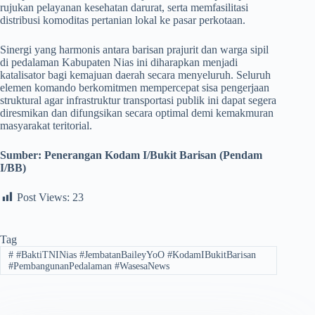
rujukan pelayanan kesehatan darurat, serta memfasilitasi
distribusi komoditas pertanian lokal ke pasar perkotaan.
​Sinergi yang harmonis antara barisan prajurit dan warga sipil
di pedalaman Kabupaten Nias ini diharapkan menjadi
katalisator bagi kemajuan daerah secara menyeluruh. Seluruh
elemen komando berkomitmen mempercepat sisa pengerjaan
struktural agar infrastruktur transportasi publik ini dapat segera
diresmikan dan difungsikan secara optimal demi kemakmuran
masyarakat teritorial.
Sumber:
Penerangan Kodam I/Bukit Barisan (Pendam
I/BB)
Post Views:
23
Tag
#
#BaktiTNINias #JembatanBaileyYoO #KodamIBukitBarisan
#PembangunanPedalaman #WasesaNews