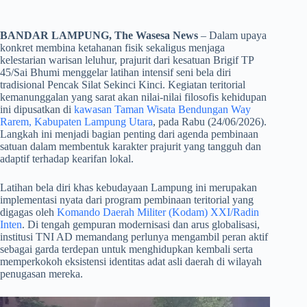
BANDAR LAMPUNG, The Wasesa News
– Dalam upaya
konkret membina ketahanan fisik sekaligus menjaga
kelestarian warisan leluhur, prajurit dari kesatuan Brigif TP
45/Sai Bhumi menggelar latihan intensif seni bela diri
tradisional Pencak Silat Sekinci Kinci. Kegiatan teritorial
kemanunggalan yang sarat akan nilai-nilai filosofis kehidupan
ini dipusatkan di
kawasan Taman Wisata Bendungan Way
Rarem, Kabupaten Lampung Utara
, pada Rabu (24/06/2026).
Langkah ini menjadi bagian penting dari agenda pembinaan
satuan dalam membentuk karakter prajurit yang tangguh dan
adaptif terhadap kearifan lokal.
​Latihan bela diri khas kebudayaan Lampung ini merupakan
implementasi nyata dari program pembinaan teritorial yang
digagas oleh
Komando Daerah Militer (Kodam) XXI/Radin
Inten
. Di tengah gempuran modernisasi dan arus globalisasi,
institusi TNI AD memandang perlunya mengambil peran aktif
sebagai garda terdepan untuk menghidupkan kembali serta
memperkokoh eksistensi identitas adat asli daerah di wilayah
penugasan mereka.