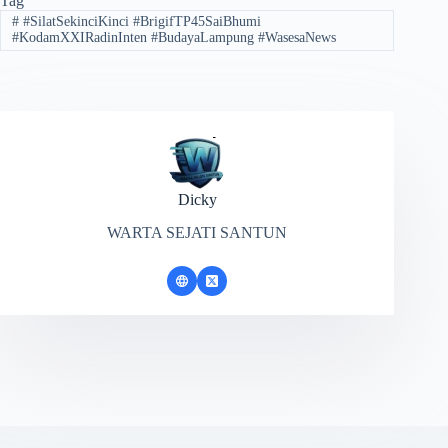
Tag
#
#SilatSekinciKinci #BrigifTP45SaiBhumi
#KodamXXIRadinInten #BudayaLampung #WasesaNews
Dicky
WARTA SEJATI SANTUN