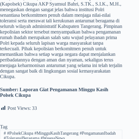
(Kapolsek) Cikupa AKP Syamsul Bahri, S.TK., S.I.K., M.H.,
menegaskan dengan sangat jelas bahwa institusi Polri
senantiasa berkomitmen penuh dalam menjaga nilai-nilai
toleransi serta merawat tali kerukunan antarumat beragama di
seluruh wilayah administratif Kabupaten Tangerang. Pimpinan
kepolisian sektor tersebut menyampaikan bahwa pengamanan
rumah ibadah merupakan salah satu wujud pelayanan prima
Polri kepada seluruh lapisan warga masyarakat tanpa
terkecuali. Pihak kepolisian berkomitmen penuh untuk
memastikan bahwa setiap warga negara dapat menjalankan
peribadatannya dengan aman dan nyaman, sekaligus terus
menjaga keharmonisan antarumat yang selama ini telah terjalin
dengan sangat baik di lingkungan sosial kemasyarakatan
Cikupa.
Sumber:
Laporan Giat Pengamanan Minggu Kasih
Polsek Cikupa
Post Views:
33
Tag
#
#PolsekCikupa #MingguKasihTangerang #PengamananIbadah
#ToleransiBeragama #WasesaNews