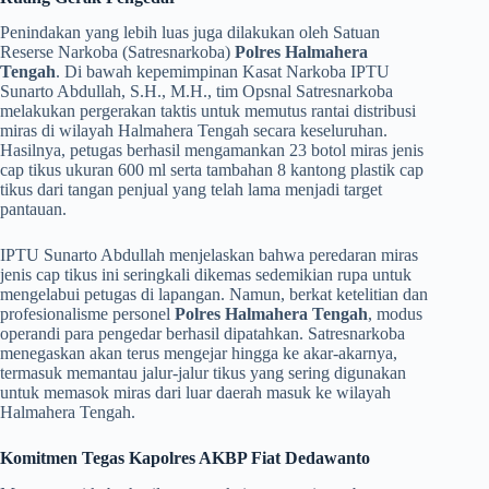
​Penindakan yang lebih luas juga dilakukan oleh Satuan
Reserse Narkoba (Satresnarkoba)
Polres Halmahera
Tengah
. Di bawah kepemimpinan Kasat Narkoba IPTU
Sunarto Abdullah, S.H., M.H., tim Opsnal Satresnarkoba
melakukan pergerakan taktis untuk memutus rantai distribusi
miras di wilayah Halmahera Tengah secara keseluruhan.
Hasilnya, petugas berhasil mengamankan 23 botol miras jenis
cap tikus ukuran 600 ml serta tambahan 8 kantong plastik cap
tikus dari tangan penjual yang telah lama menjadi target
pantauan.
​IPTU Sunarto Abdullah menjelaskan bahwa peredaran miras
jenis cap tikus ini seringkali dikemas sedemikian rupa untuk
mengelabui petugas di lapangan. Namun, berkat ketelitian dan
profesionalisme personel
Polres Halmahera Tengah
, modus
operandi para pengedar berhasil dipatahkan. Satresnarkoba
menegaskan akan terus mengejar hingga ke akar-akarnya,
termasuk memantau jalur-jalur tikus yang sering digunakan
untuk memasok miras dari luar daerah masuk ke wilayah
Halmahera Tengah.
Komitmen Tegas Kapolres AKBP Fiat Dedawanto