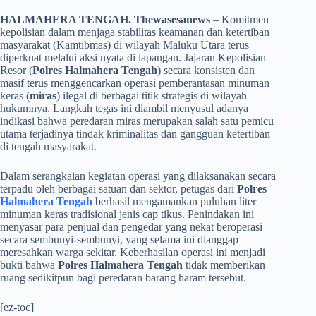
HALMAHERA TENGAH. Thewasesanews
– Komitmen
kepolisian dalam menjaga stabilitas keamanan dan ketertiban
masyarakat (Kamtibmas) di wilayah Maluku Utara terus
diperkuat melalui aksi nyata di lapangan. Jajaran Kepolisian
Resor (
Polres Halmahera Tengah
) secara konsisten dan
masif terus menggencarkan operasi pemberantasan minuman
keras (
miras
) ilegal di berbagai titik strategis di wilayah
hukumnya. Langkah tegas ini diambil menyusul adanya
indikasi bahwa peredaran miras merupakan salah satu pemicu
utama terjadinya tindak kriminalitas dan gangguan ketertiban
di tengah masyarakat.
​Dalam serangkaian kegiatan operasi yang dilaksanakan secara
terpadu oleh berbagai satuan dan sektor, petugas dari
Polres
Halmahera Tengah
berhasil mengamankan puluhan liter
minuman keras tradisional jenis cap tikus. Penindakan ini
menyasar para penjual dan pengedar yang nekat beroperasi
secara sembunyi-sembunyi, yang selama ini dianggap
meresahkan warga sekitar. Keberhasilan operasi ini menjadi
bukti bahwa
Polres Halmahera Tengah
tidak memberikan
ruang sedikitpun bagi peredaran barang haram tersebut.
[ez-toc]