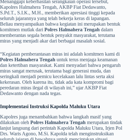
​Menanggapi keberhasilan serangkaian operasi tersebut,
Kapolres Halmahera Tengah, AKBP Fiat Dedawanto,
S.Pd.T., S.I.K., M.H., memberikan apresiasi tinggi kepada
seluruh jajarannya yang telah bekerja keras di lapangan.
Beliau menyampaikan bahwa kegiatan ini merupakan bentuk
komitmen mutlak dari
Polres Halmahera Tengah
dalam
memberantas segala bentuk penyakit masyarakat, terutama
miras yang menjadi akar dari berbagai masalah sosial.
​“Kegiatan pemberantasan miras ini adalah komitmen kami di
Polres Halmahera Tengah
untuk terus menjaga keamanan
dan ketertiban masyarakat. Kami menyadari bahwa pengaruh
miras sangat merusak, terutama bagi generasi muda, dan
seringkali menjadi pemicu kecelakaan lalu lintas serta aksi
kekerasan. Oleh karena itu, tidak ada kata kompromi bagi
peredaran miras ilegal di wilayah ini,” ujar AKBP Fiat
Dedawanto dengan nada tegas.
Implementasi Instruksi Kapolda Maluku Utara
​Kapolres juga menambahkan bahwa langkah masif yang
dilakukan oleh
Polres Halmahera Tengah
merupakan tindak
lanjut langsung dari perintah Kapolda Maluku Utara, Irjen Pol
Drs. Waris Agono, M.Si. Kapolda telah menginstruksikan
seluruh jajaran di bawahnya untuk menciptakan situasi