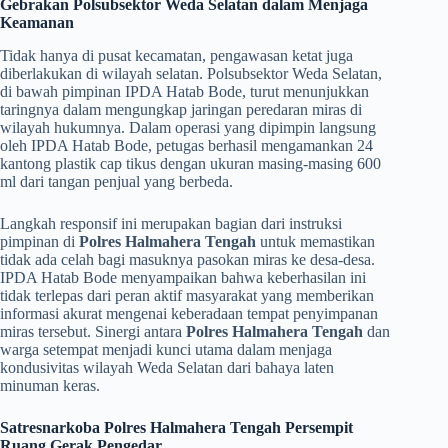
Gebrakan Polsubsektor Weda Selatan dalam Menjaga
Keamanan
​Tidak hanya di pusat kecamatan, pengawasan ketat juga
diberlakukan di wilayah selatan. Polsubsektor Weda Selatan,
di bawah pimpinan IPDA Hatab Bode, turut menunjukkan
taringnya dalam mengungkap jaringan peredaran miras di
wilayah hukumnya. Dalam operasi yang dipimpin langsung
oleh IPDA Hatab Bode, petugas berhasil mengamankan 24
kantong plastik cap tikus dengan ukuran masing-masing 600
ml dari tangan penjual yang berbeda.
​Langkah responsif ini merupakan bagian dari instruksi
pimpinan di
Polres Halmahera Tengah
untuk memastikan
tidak ada celah bagi masuknya pasokan miras ke desa-desa.
IPDA Hatab Bode menyampaikan bahwa keberhasilan ini
tidak terlepas dari peran aktif masyarakat yang memberikan
informasi akurat mengenai keberadaan tempat penyimpanan
miras tersebut. Sinergi antara
Polres Halmahera Tengah
dan
warga setempat menjadi kunci utama dalam menjaga
kondusivitas wilayah Weda Selatan dari bahaya laten
minuman keras.
Satresnarkoba Polres Halmahera Tengah Persempit
Ruang Gerak Pengedar