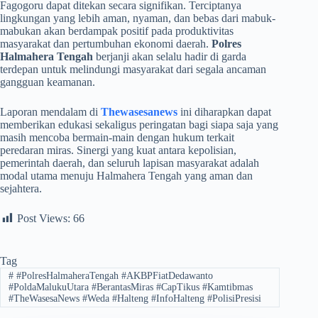
Fagogoru dapat ditekan secara signifikan. Terciptanya
lingkungan yang lebih aman, nyaman, dan bebas dari mabuk-
mabukan akan berdampak positif pada produktivitas
masyarakat dan pertumbuhan ekonomi daerah.
Polres
Halmahera Tengah
berjanji akan selalu hadir di garda
terdepan untuk melindungi masyarakat dari segala ancaman
gangguan keamanan.
​Laporan mendalam di
Thewasesanews
ini diharapkan dapat
memberikan edukasi sekaligus peringatan bagi siapa saja yang
masih mencoba bermain-main dengan hukum terkait
peredaran miras. Sinergi yang kuat antara kepolisian,
pemerintah daerah, dan seluruh lapisan masyarakat adalah
modal utama menuju Halmahera Tengah yang aman dan
sejahtera.
Post Views:
66
Tag
#
​#PolresHalmaheraTengah #AKBPFiatDedawanto
#PoldaMalukuUtara #BerantasMiras #CapTikus #Kamtibmas
#TheWasesaNews #Weda #Halteng #InfoHalteng #PolisiPresisi