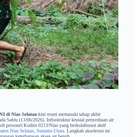
NI di Nias Selatan
kini resmi memasuki tahap akhir
a Sabtu (13/06/2026). Infrastruktur krusial penyediaan air
eh personel Kodim 0213/Nias yang berkolaborasi aktif
en Nias Selatan, Sumatra Utara.
Langkah akselerasi ini
tangan keterbatasan akses air bersih.