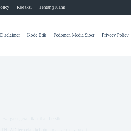
olicy
Redaksi
Tentang Kami
Disclaimer
Kode Etik
Pedoman Media Siber
Privacy Policy
, warga segera nikmati air bersih
n TNI AD terhadap kebutuhan dasar masyarakat.