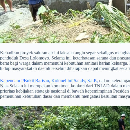
​Kehadiran proyek saluran air ini laksana angin segar sekaligus mengh
penduduk Desa Lolomoyo. Selama ini, keterbatasan sarana dan prasara
berat bagi warga dalam memenuhi kebutuhan sanitasi harian keluarga. Mela
hidup masyarakat di daerah tersebut diharapkan dapat meningkat secara
Kapendam I/Bukit Barisan, Kolonel Inf Sandy, S.I.P.,
dalam keterangan
Nias Selatan ini merupakan komitmen konkret dari TNI AD dalam mend
prioritas kebijakan strategis nasional di bawah kepemimpinan Presid
pemenuhan kebutuhan dasar dan membantu mengatasi kesulitan masyar