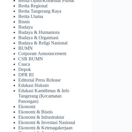
Berita Opini/Komentar Publik
Berita Regional
Berita Tangerang Raya
Berita Utama
Bisnis
Budaya
Budaya & Humaniora
Budaya & Organisasi
Budaya & Religi Nasional
BUMN
Corporate Announcement
CSR BUMN
Cuaca
Depok
DPR RI
Editorial Press Release
Edukasi Hukum
Edukasi Kamtibmas & Info
Tangerang (Kecamatan
Panongan)
Ekonomi
Ekonomi & Bisnis
Ekonomi & Infrastruktur
Ekonomi & Investasi Nasional
Ekonomi & Ketenagakerjaan