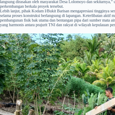
langsung dirasakan oleh masyarakat Desa Lolomoyo dan sekitarnya,” u
perkembangan berkala proyek tersebut.
​Lebih lanjut, pihak Kodam I/Bukit Barisan mengapresiasi tingginya s
selama proses konstruksi berlangsung di lapangan. Keterlibatan aktif m
pembangunan fisik bak utama dan bentangan pipa dari sumber mata a
yang harmonis antara prajurit TNI dan rakyat di wilayah kepulauan per