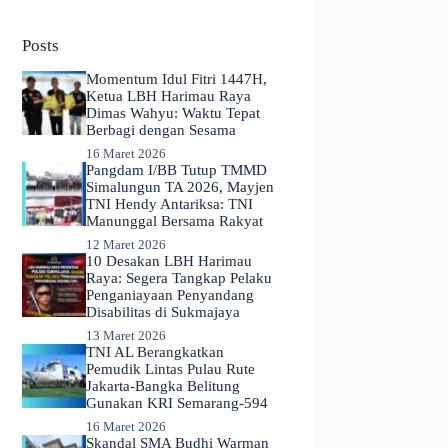
No
results
Posts
Momentum Idul Fitri 1447H,
Ketua LBH Harimau Raya
Dimas Wahyu: Waktu Tepat
Berbagi dengan Sesama
16 Maret 2026
Pangdam I/BB Tutup TMMD
Simalungun TA 2026, Mayjen
TNI Hendy Antariksa: TNI
Manunggal Bersama Rakyat
12 Maret 2026
​10 Desakan LBH Harimau
Raya: Segera Tangkap Pelaku
Penganiayaan Penyandang
Disabilitas di Sukmajaya
13 Maret 2026
TNI AL Berangkatkan
Pemudik Lintas Pulau Rute
Jakarta-Bangka Belitung
Gunakan KRI Semarang-594
16 Maret 2026
Skandal SMA Budhi Warman