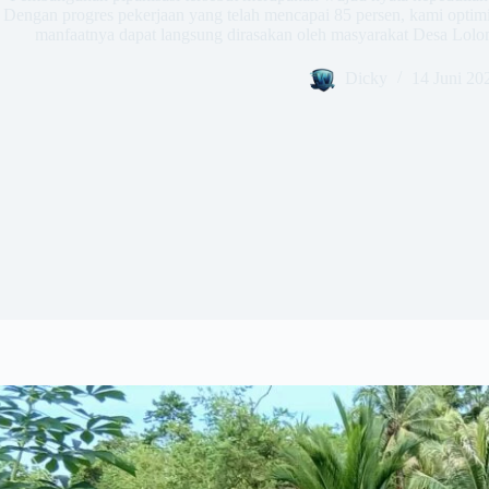
Dengan progres pekerjaan yang telah mencapai 85 persen, kami optim
manfaatnya dapat langsung dirasakan oleh masyarakat Desa Lolom
Dicky
14 Juni 20