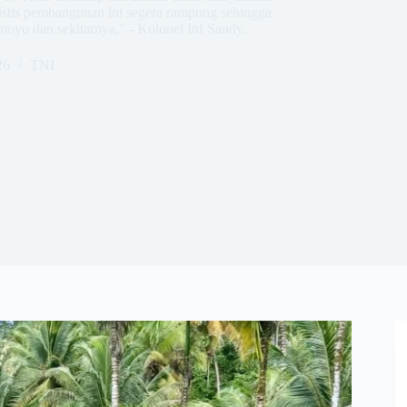
istis pembangunan ini segera rampung sehingga
oyo dan sekitarnya," - Kolonel Inf Sandy.
26
TNI