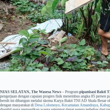
NIAS SELATAN, The Wasesa News
– Program
pipanisasi Bakti T
pengerjaan dengan capaian progres fisik menembus angka 85 persen pad
bersih ini dibangun melalui skema Karya Bakti TNI AD Skala Besar ol
dengan masyarakat di
Desa Lolomoyo, Kecamatan Amandraya, Kabupat
diambil guna memastikan warga setempat dapat segera terbebas dari tan