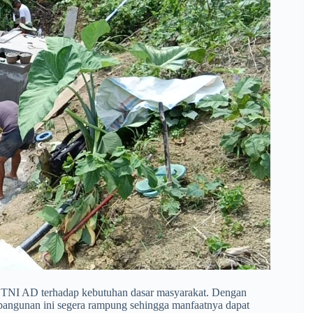
n TNI AD terhadap kebutuhan dasar masyarakat. Dengan
mbangunan ini segera rampung sehingga manfaatnya dapat