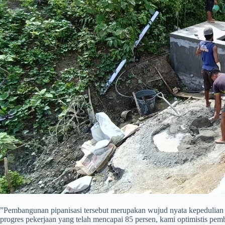
​”Pembangunan pipanisasi tersebut merupakan wujud nyata kepedulia
progres pekerjaan yang telah mencapai 85 persen, kami optimistis pe