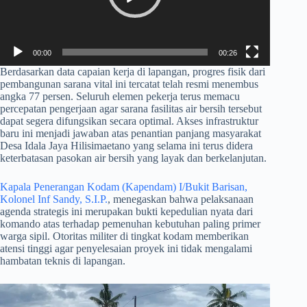
00:00
00:26
​Berdasarkan data capaian kerja di lapangan, progres fisik dari
pembangunan sarana vital ini tercatat telah resmi menembus
angka 77 persen. Seluruh elemen pekerja terus memacu
percepatan pengerjaan agar sarana fasilitas air bersih tersebut
dapat segera difungsikan secara optimal. Akses infrastruktur
baru ini menjadi jawaban atas penantian panjang masyarakat
Desa Idala Jaya Hilisimaetano yang selama ini terus didera
keterbatasan pasokan air bersih yang layak dan berkelanjutan.
Kapala Penerangan Kodam (Kapendam) I/Bukit Barisan,
Kolonel Inf Sandy, S.I.P.
, menegaskan bahwa pelaksanaan
agenda strategis ini merupakan bukti kepedulian nyata dari
komando atas terhadap pemenuhan kebutuhan paling primer
warga sipil. Otoritas militer di tingkat kodam memberikan
atensi tinggi agar penyelesaian proyek ini tidak mengalami
hambatan teknis di lapangan.