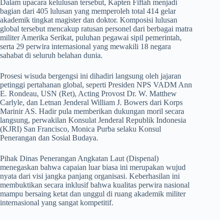
​Dalam upacara kelulusan tersebut, Kapten Fiftah menjadi
bagian dari 405 lulusan yang memperoleh total 414 gelar
akademik tingkat magister dan doktor. Komposisi lulusan
global tersebut mencakup ratusan personel dari berbagai matra
militer Amerika Serikat, puluhan pegawai sipil pemerintah,
serta 29 perwira internasional yang mewakili 18 negara
sahabat di seluruh belahan dunia.
​Prosesi wisuda bergengsi ini dihadiri langsung oleh jajaran
petinggi pertahanan global, seperti Presiden NPS VADM Ann
E. Rondeau, USN (Ret), Acting Provost Dr. W. Matthew
Carlyle, dan Letnan Jenderal William J. Bowers dari Korps
Marinir AS. Hadir pula memberikan dukungan moril secara
langsung, perwakilan Konsulat Jenderal Republik Indonesia
(KJRI) San Francisco, Monica Purba selaku Konsul
Penerangan dan Sosial Budaya.
​Pihak Dinas Penerangan Angkatan Laut (Dispenal)
menegaskan bahwa capaian luar biasa ini merupakan wujud
nyata dari visi jangka panjang organisasi. Keberhasilan ini
membuktikan secara inklusif bahwa kualitas perwira nasional
mampu bersaing ketat dan unggul di ruang akademik militer
internasional yang sangat kompetitif.