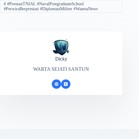
#
#PrestasiTNIAL #NavalPostgraduateSchool
#PerwiraBerprestasi #DiplomasiMiliter #WasesaNews
Dicky
WARTA SEJATI SANTUN