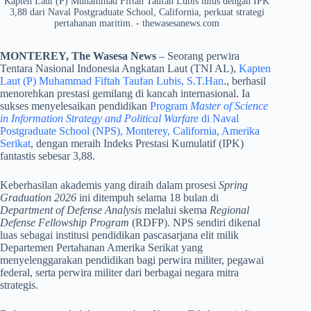
Kapten Laut (P) Muhammad Fiftah Taufan Lubis lulus dengan IPK
3,88 dari Naval Postgraduate School, California, perkuat strategi
pertahanan maritim. - thewasesanews.com
MONTEREY, The Wasesa News
– Seorang perwira
Tentara Nasional Indonesia Angkatan Laut (TNI AL),
Kapten
Laut (P) Muhammad Fiftah Taufan Lubis, S.T.Han
., berhasil
menorehkan prestasi gemilang di kancah internasional. Ia
sukses menyelesaikan pendidikan
Program
Master of Science
in Information Strategy and Political Warfare
di Naval
Postgraduate School (NPS), Monterey, California, Amerika
Serikat
, dengan meraih Indeks Prestasi Kumulatif (IPK)
fantastis sebesar 3,88.
​Keberhasilan akademis yang diraih dalam prosesi
Spring
Graduation 2026
ini ditempuh selama 18 bulan di
Department of Defense Analysis
melalui skema
Regional
Defense Fellowship Program
(RDFP). NPS sendiri dikenal
luas sebagai institusi pendidikan pascasarjana elit milik
Departemen Pertahanan Amerika Serikat yang
menyelenggarakan pendidikan bagi perwira militer, pegawai
federal, serta perwira militer dari berbagai negara mitra
strategis.