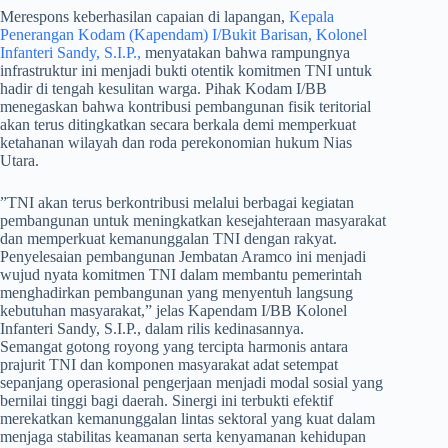
​Merespons keberhasilan capaian di lapangan,
Kepala
Penerangan Kodam (Kapendam) I/Bukit Barisan, Kolonel
Infanteri Sandy, S.I.P.,
menyatakan bahwa rampungnya
infrastruktur ini menjadi bukti otentik komitmen TNI untuk
hadir di tengah kesulitan warga. Pihak Kodam I/BB
menegaskan bahwa kontribusi pembangunan fisik teritorial
akan terus ditingkatkan secara berkala demi memperkuat
ketahanan wilayah dan roda perekonomian hukum Nias
Utara.
​”TNI akan terus berkontribusi melalui berbagai kegiatan
pembangunan untuk meningkatkan kesejahteraan masyarakat
dan memperkuat kemanunggalan TNI dengan rakyat.
Penyelesaian pembangunan Jembatan Aramco ini menjadi
wujud nyata komitmen TNI dalam membantu pemerintah
menghadirkan pembangunan yang menyentuh langsung
kebutuhan masyarakat,” jelas Kapendam I/BB Kolonel
Infanteri Sandy, S.I.P., dalam rilis kedinasannya.
Semangat gotong royong yang tercipta harmonis antara
prajurit TNI dan komponen masyarakat adat setempat
sepanjang operasional pengerjaan menjadi modal sosial yang
bernilai tinggi bagi daerah. Sinergi ini terbukti efektif
merekatkan kemanunggalan lintas sektoral yang kuat dalam
menjaga stabilitas keamanan serta kenyamanan kehidupan