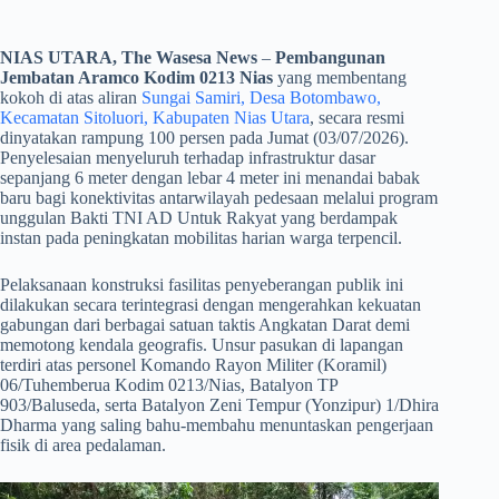
NIAS UTARA, The Wasesa News
–
Pembangunan
Jembatan Aramco Kodim 0213 Nias
yang membentang
kokoh di atas aliran
Sungai Samiri, Desa Botombawo,
Kecamatan Sitoluori, Kabupaten Nias Utara
, secara resmi
dinyatakan rampung 100 persen pada Jumat (03/07/2026).
Penyelesaian menyeluruh terhadap infrastruktur dasar
sepanjang 6 meter dengan lebar 4 meter ini menandai babak
baru bagi konektivitas antarwilayah pedesaan melalui program
unggulan Bakti TNI AD Untuk Rakyat yang berdampak
instan pada peningkatan mobilitas harian warga terpencil.
​Pelaksanaan konstruksi fasilitas penyeberangan publik ini
dilakukan secara terintegrasi dengan mengerahkan kekuatan
gabungan dari berbagai satuan taktis Angkatan Darat demi
memotong kendala geografis. Unsur pasukan di lapangan
terdiri atas personel Komando Rayon Militer (Koramil)
06/Tuhemberua Kodim 0213/Nias, Batalyon TP
903/Baluseda, serta Batalyon Zeni Tempur (Yonzipur) 1/Dhira
Dharma yang saling bahu-membahu menuntaskan pengerjaan
fisik di area pedalaman.