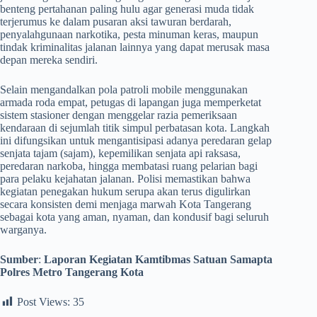
benteng pertahanan paling hulu agar generasi muda tidak
terjerumus ke dalam pusaran aksi tawuran berdarah,
penyalahgunaan narkotika, pesta minuman keras, maupun
tindak kriminalitas jalanan lainnya yang dapat merusak masa
depan mereka sendiri.
​Selain mengandalkan pola patroli mobile menggunakan
armada roda empat, petugas di lapangan juga memperketat
sistem stasioner dengan menggelar razia pemeriksaan
kendaraan di sejumlah titik simpul perbatasan kota. Langkah
ini difungsikan untuk mengantisipasi adanya peredaran gelap
senjata tajam (sajam), kepemilikan senjata api raksasa,
peredaran narkoba, hingga membatasi ruang pelarian bagi
para pelaku kejahatan jalanan. Polisi memastikan bahwa
kegiatan penegakan hukum serupa akan terus digulirkan
secara konsisten demi menjaga marwah Kota Tangerang
sebagai kota yang aman, nyaman, dan kondusif bagi seluruh
warganya.
Sumber
:
Laporan Kegiatan Kamtibmas Satuan Samapta
Polres Metro Tangerang Kota
Post Views:
35