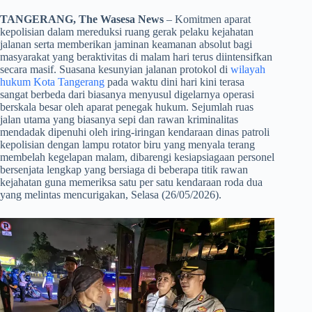
TANGERANG, The Wasesa News
– Komitmen aparat
kepolisian dalam mereduksi ruang gerak pelaku kejahatan
jalanan serta memberikan jaminan keamanan absolut bagi
masyarakat yang beraktivitas di malam hari terus diintensifkan
secara masif. Suasana kesunyian jalanan protokol di
wilayah
hukum Kota Tangerang
pada waktu dini hari kini terasa
sangat berbeda dari biasanya menyusul digelarnya operasi
berskala besar oleh aparat penegak hukum. Sejumlah ruas
jalan utama yang biasanya sepi dan rawan kriminalitas
mendadak dipenuhi oleh iring-iringan kendaraan dinas patroli
kepolisian dengan lampu rotator biru yang menyala terang
membelah kegelapan malam, dibarengi kesiapsiagaan personel
bersenjata lengkap yang bersiaga di beberapa titik rawan
kejahatan guna memeriksa satu per satu kendaraan roda dua
yang melintas mencurigakan, Selasa (26/05/2026).