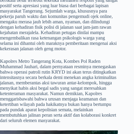
berskala besar tersebut seketika memanen respons yang sangat
positif serta apresiasi yang luar biasa dari berbagai lapisan
masyarakat Tangerang. Sejumlah warga, khususnya para
pekerja paruh waktu dan komunitas pengemudi ojek online,
mengaku merasa jauh lebih aman, nyaman, dan dilindungi
dengan kehadiran fisik polisi di jalanan saat jam-jam rawan
kejahatan merajalela. Kehadiran petugas dinilai mampu
mengembalikan rasa ketenangan psikologis warga yang
selama ini dihantui oleh maraknya pemberitaan mengenai aksi
kekerasan jalanan oleh geng motor.
​Kapolres Metro Tangerang Kota, Kombes Pol Raden
Muhammad Jauhari, dalam pernyataan resminya menegaskan
bahwa operasi patroli rutin KRYD ini akan terus ditingkatkan
intensitasnya secara berkala demi menekan angka kriminalitas
jalanan, memberantas aksi tawuran antar-kelompok, hingga
menyikat habis aksi begal sadis yang sangat meresahkan
ketenteraman masyarakat. Namun demikian, Kapolres
menggarisbawahi bahwa urusan menjaga keamanan dan
ketertiban wilayah pada hakikatnya bukan hanya bertumpu
pada pundak aparat kepolisian semata, melainkan
membutuhkan jalinan peran serta aktif dan kolaborasi konkret
dari seluruh elemen masyarakat.