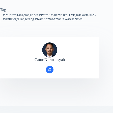
Tag
#
#PolresTangerangKota #PatroliMalamKRYD #JagaJakarta2026
#AntiBegalTangerang #KamtibmasAman #WasesaNews
Catur Nurmansyah