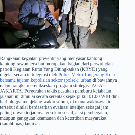
​Rangkaian kegiatan preventif yang menyasar kantong-
kantong rawan tersebut merupakan bagian dari perwujudan
patroli Kegiatan Rutin Yang Ditingkatkan (KRYD) yang
digelar secara terintegrasi oleh
Polres Metro Tangerang Kota
bersama jajaran kepolisian sektor (polsek) urban
di bawahnya
dalam rangka menyukseskan program strategis JAGA
JAKARTA. Pergerakan taktis pasukan pemburu kejahatan
jalanan ini dimulai secara serentak sejak pukul 01.00 WIB dini
hari hingga menjelang waktu subuh, di mana waktu-waktu
tersebut dinilai berdasarkan evaluasi intelijen sebagai jam
paling rawan terjadinya gesekan sosial, aksi pembegalan,
maupun gangguan keamanan dan ketertiban masyarakat
(kamtibmas) lainnya.