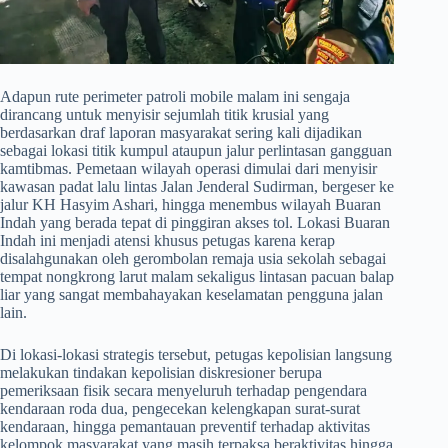
​Adapun rute perimeter patroli mobile malam ini sengaja
dirancang untuk menyisir sejumlah titik krusial yang
berdasarkan draf laporan masyarakat sering kali dijadikan
sebagai lokasi titik kumpul ataupun jalur perlintasan gangguan
kamtibmas. Pemetaan wilayah operasi dimulai dari menyisir
kawasan padat lalu lintas Jalan Jenderal Sudirman, bergeser ke
jalur KH Hasyim Ashari, hingga menembus wilayah Buaran
Indah yang berada tepat di pinggiran akses tol. Lokasi Buaran
Indah ini menjadi atensi khusus petugas karena kerap
disalahgunakan oleh gerombolan remaja usia sekolah sebagai
tempat nongkrong larut malam sekaligus lintasan pacuan balap
liar yang sangat membahayakan keselamatan pengguna jalan
lain.
​Di lokasi-lokasi strategis tersebut, petugas kepolisian langsung
melakukan tindakan kepolisian diskresioner berupa
pemeriksaan fisik secara menyeluruh terhadap pengendara
kendaraan roda dua, pengecekan kelengkapan surat-surat
kendaraan, hingga pemantauan preventif terhadap aktivitas
kelompok masyarakat yang masih terpaksa beraktivitas hingga