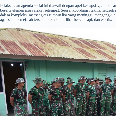
​Pelaksanaan agenda sosial ini diawali dengan apel kesiapsiagaan bers
beserta elemen masyarakat setempat. Seusai koordinasi teknis, seluruh
dalam kompleks, memangkas rumput liar yang meninggi, mengangkut t
agar situs bersejarah tersebut kembali terlihat bersih, rapi, dan estetis.