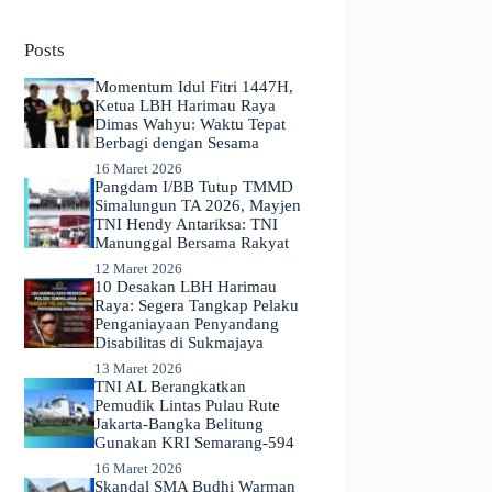
No
results
Posts
Momentum Idul Fitri 1447H,
Ketua LBH Harimau Raya
Dimas Wahyu: Waktu Tepat
Berbagi dengan Sesama
16 Maret 2026
Pangdam I/BB Tutup TMMD
Simalungun TA 2026, Mayjen
TNI Hendy Antariksa: TNI
Manunggal Bersama Rakyat
12 Maret 2026
​10 Desakan LBH Harimau
Raya: Segera Tangkap Pelaku
Penganiayaan Penyandang
Disabilitas di Sukmajaya
13 Maret 2026
TNI AL Berangkatkan
Pemudik Lintas Pulau Rute
Jakarta-Bangka Belitung
Gunakan KRI Semarang-594
16 Maret 2026
Skandal SMA Budhi Warman