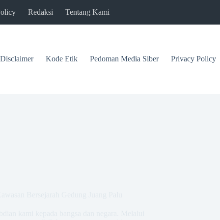
olicy
Redaksi
Tentang Kami
Disclaimer
Kode Etik
Pedoman Media Siber
Privacy Policy
awasan Bersejarah Gedung Juang Palu
abdian kami kepada bangsa dan negara. Melalui