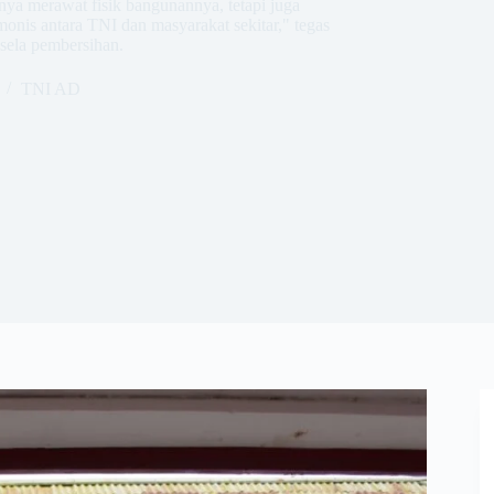
nya merawat fisik bangunannya, tetapi juga
monis antara TNI dan masyarakat sekitar," tegas
sela pembersihan.
TNI AD