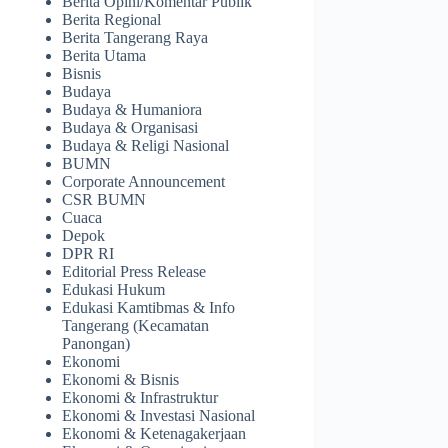
Berita Opini/Komentar Publik
Berita Regional
Berita Tangerang Raya
Berita Utama
Bisnis
Budaya
Budaya & Humaniora
Budaya & Organisasi
Budaya & Religi Nasional
BUMN
Corporate Announcement
CSR BUMN
Cuaca
Depok
DPR RI
Editorial Press Release
Edukasi Hukum
Edukasi Kamtibmas & Info
Tangerang (Kecamatan
Panongan)
Ekonomi
Ekonomi & Bisnis
Ekonomi & Infrastruktur
Ekonomi & Investasi Nasional
Ekonomi & Ketenagakerjaan