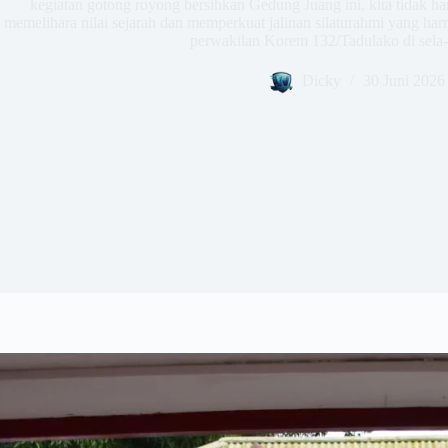
kegiatan gotong royong bersihkan Gedung Juang ini, kita tidak ha
memelihara nilai sejarah dan memperkuat jalinan silaturahmi yang har
perwakilan Korem 132/Tadulako di sela-
Dicky
30 Juni 2026