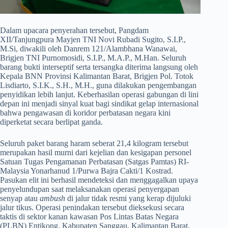
Dalam upacara penyerahan tersebut, Pangdam
XII/Tanjungpura Mayjen TNI Novi Rubadi Sugito, S.I.P.,
M.Si, diwakili oleh Danrem 121/Alambhana Wanawai,
Brigjen TNI Purnomosidi, S.I.P., M.A.P., M.Han. Seluruh
barang bukti interseptif serta tersangka diterima langsung oleh
Kepala BNN Provinsi Kalimantan Barat, Brigjen Pol. Totok
Lisdiarto, S.I.K., S.H., M.H., guna dilakukan pengembangan
penyidikan lebih lanjut. Keberhasilan operasi gabungan di lini
depan ini menjadi sinyal kuat bagi sindikat gelap internasional
bahwa pengawasan di koridor perbatasan negara kini
diperketat secara berlipat ganda.
​Seluruh paket barang haram seberat 21,4 kilogram tersebut
merupakan hasil murni dari kejelian dan kesigapan personel
Satuan Tugas Pengamanan Perbatasan (Satgas Pamtas) RI-
Malaysia Yonarhanud 1/Purwa Bajra Cakti/1 Kostrad.
Pasukan elit ini berhasil mendeteksi dan menggagalkan upaya
penyelundupan saat melaksanakan operasi penyergapan
senyap atau
ambush
di jalur tidak resmi yang kerap dijuluki
jalur tikus. Operasi penindakan tersebut dieksekusi secara
taktis di sektor kanan kawasan Pos Lintas Batas Negara
(PLBN) Entikong, Kabupaten Sanggau, Kalimantan Barat,