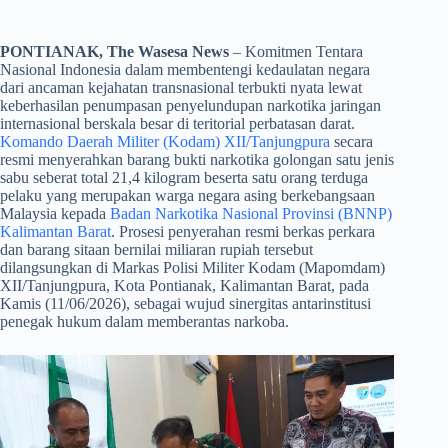
PONTIANAK, The Wasesa News
– Komitmen Tentara
Nasional Indonesia dalam membentengi kedaulatan negara
dari ancaman kejahatan transnasional terbukti nyata lewat
keberhasilan penumpasan penyelundupan narkotika jaringan
internasional berskala besar di teritorial perbatasan darat.
Komando Daerah Militer (Kodam) XII/Tanjungpura
secara
resmi menyerahkan barang bukti narkotika golongan satu jenis
sabu seberat total 21,4 kilogram beserta satu orang terduga
pelaku yang merupakan warga negara asing berkebangsaan
Malaysia kepada
Badan Narkotika Nasional Provinsi (BNNP)
Kalimantan Barat
. Prosesi penyerahan resmi berkas perkara
dan barang sitaan bernilai miliaran rupiah tersebut
dilangsungkan di Markas Polisi Militer Kodam (Mapomdam)
XII/Tanjungpura, Kota Pontianak, Kalimantan Barat, pada
Kamis (11/06/2026), sebagai wujud sinergitas antarinstitusi
penegak hukum dalam memberantas narkoba.