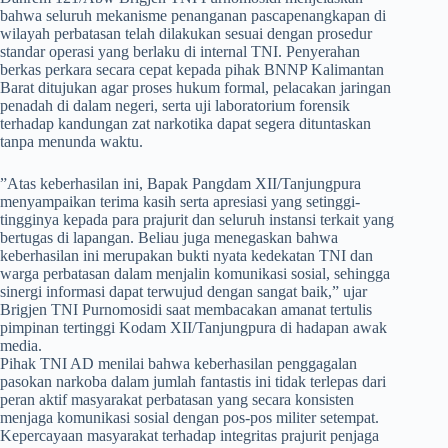
bahwa seluruh mekanisme penanganan pascapenangkapan di
wilayah perbatasan telah dilakukan sesuai dengan prosedur
standar operasi yang berlaku di internal TNI. Penyerahan
berkas perkara secara cepat kepada pihak BNNP Kalimantan
Barat ditujukan agar proses hukum formal, pelacakan jaringan
penadah di dalam negeri, serta uji laboratorium forensik
terhadap kandungan zat narkotika dapat segera dituntaskan
tanpa menunda waktu.
​”Atas keberhasilan ini, Bapak Pangdam XII/Tanjungpura
menyampaikan terima kasih serta apresiasi yang setinggi-
tingginya kepada para prajurit dan seluruh instansi terkait yang
bertugas di lapangan. Beliau juga menegaskan bahwa
keberhasilan ini merupakan bukti nyata kedekatan TNI dan
warga perbatasan dalam menjalin komunikasi sosial, sehingga
sinergi informasi dapat terwujud dengan sangat baik,” ujar
Brigjen TNI Purnomosidi saat membacakan amanat tertulis
pimpinan tertinggi Kodam XII/Tanjungpura di hadapan awak
media.
Pihak TNI AD menilai bahwa keberhasilan penggagalan
pasokan narkoba dalam jumlah fantastis ini tidak terlepas dari
peran aktif masyarakat perbatasan yang secara konsisten
menjaga komunikasi sosial dengan pos-pos militer setempat.
Kepercayaan masyarakat terhadap integritas prajurit penjaga