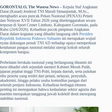
GORONTALO, The Wasesa News
– Kepala Staf Angkatan
Darat (Kasad) Jenderal TNI Maruli Simanjuntak, M.Sc.,
menghadiri acara puncak Pekan Nasional (PENAS) Petani
dan Nelayan XVII Tahun 2026 yang diselenggarakan secara
terpusat di Sport Center Limboto, Kabupaten Gorontalo, pada
Rabu (24/6/2026). Kehadiran pucuk pimpinan Angkatan
Darat dalam kegiatan yang dihadiri langsung oleh
Presiden
Republik Indonesia Prabowo Subianto
ini merupakan wujud
nyata dukungan penuh TNI AD terhadap upaya memperkuat
ketahanan pangan nasional melalui sinergi kokoh seluruh
komponen bangsa.
​Perhelatan berskala nasional yang berlangsung dinamis ini
turut dihadiri oleh sejumlah menteri Kabinet Merah Putih,
jajaran pejabat tinggi TNI-Polri, kepala daerah, serta puluhan
ribu peserta yang terdiri dari petani, nelayan, penyuluh,
akademisi, hingga pelaku usaha komoditas pangan dari
seluruh penjuru Indonesia. Kehadiran berbagai elemen
penting ini menegaskan bahwa kedaulatan sektor agraria dan
maritim merupakan tanggung jawab kolektif demi menopang
stabilitas nasional.