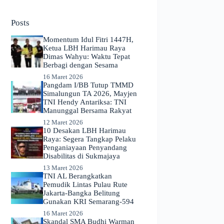
No
results
Posts
Momentum Idul Fitri 1447H,
Ketua LBH Harimau Raya
Dimas Wahyu: Waktu Tepat
Berbagi dengan Sesama
16 Maret 2026
Pangdam I/BB Tutup TMMD
Simalungun TA 2026, Mayjen
TNI Hendy Antariksa: TNI
Manunggal Bersama Rakyat
12 Maret 2026
​10 Desakan LBH Harimau
Raya: Segera Tangkap Pelaku
Penganiayaan Penyandang
Disabilitas di Sukmajaya
13 Maret 2026
TNI AL Berangkatkan
Pemudik Lintas Pulau Rute
Jakarta-Bangka Belitung
Gunakan KRI Semarang-594
16 Maret 2026
Skandal SMA Budhi Warman