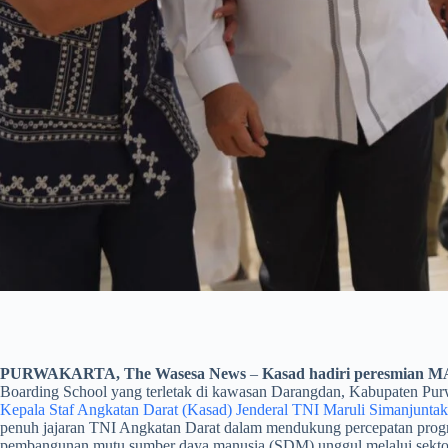
PURWAKARTA, The Wasesa News
–
Kasad hadiri peresmian M
Boarding School yang terletak di kawasan Darangdan, Kabupaten Purw
Kepala Staf Angkatan Darat (Kasad) Jenderal TNI Maruli Simanjuntak
penuh jajaran TNI Angkatan Darat dalam mendukung percepatan program 
pembangunan mutu sumber daya manusia (SDM) unggul melalui sektor 