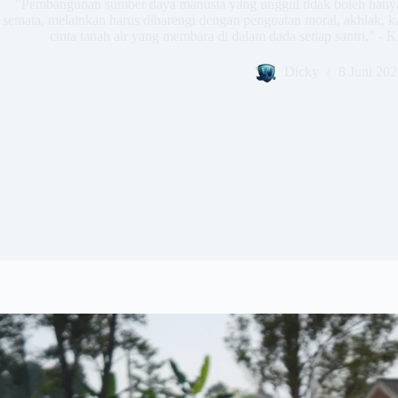
​"Pembangunan sumber daya manusia yang unggul tidak boleh hanya
semata, melainkan harus dibarengi dengan penguatan moral, akhlak, ka
cinta tanah air yang membara di dalam dada setiap santri," -
Dicky
8 Juni 202