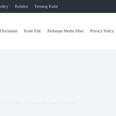
olicy
Redaksi
Tentang Kami
Disclaimer
Kode Etik
Pedoman Media Siber
Privacy Policy
Kasad Hadiri Peresmian MA Insan Cendekia
a