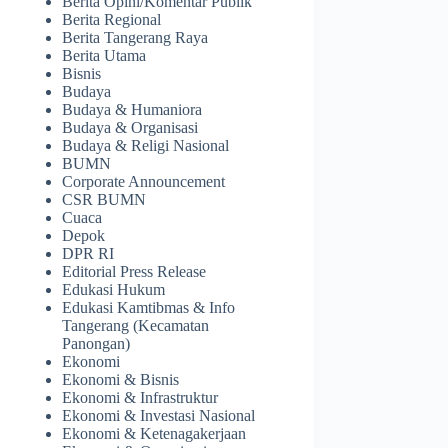
Berita Opini/Komentar Publik
Berita Regional
Berita Tangerang Raya
Berita Utama
Bisnis
Budaya
Budaya & Humaniora
Budaya & Organisasi
Budaya & Religi Nasional
BUMN
Corporate Announcement
CSR BUMN
Cuaca
Depok
DPR RI
Editorial Press Release
Edukasi Hukum
Edukasi Kamtibmas & Info
Tangerang (Kecamatan
Panongan)
Ekonomi
Ekonomi & Bisnis
Ekonomi & Infrastruktur
Ekonomi & Investasi Nasional
Ekonomi & Ketenagakerjaan