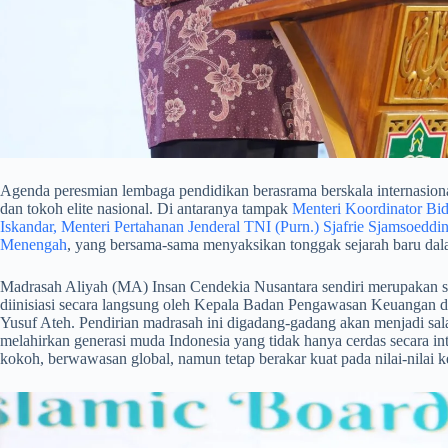
​Agenda peresmian lembaga pendidikan berasrama berskala internasional
dan tokoh elite nasional. Di antaranya tampak
Menteri Koordinator B
Iskandar, Menteri Pertahanan Jenderal TNI (Purn.) Sjafrie Sjamsoeddi
Menengah
, yang bersama-sama menyaksikan tonggak sejarah baru dala
​Madrasah Aliyah (MA) Insan Cendekia Nusantara sendiri merupakan
diinisiasi secara langsung oleh Kepala Badan Pengawasan Keuanga
Yusuf Ateh. Pendirian madrasah ini digadang-gadang akan menjadi s
melahirkan generasi muda Indonesia yang tidak hanya cerdas secara int
kokoh, berwawasan global, namun tetap berakar kuat pada nilai-nilai