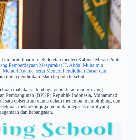
 ini turut dihadiri oleh deretan menteri Kabinet Merah Putih
idang Pemberdayaan Masyarakat H. Abdul Muhaimin
n, Menteri Agama, serta Menteri Pendidikan Dasar dan
m dunia pendidikan Islam terpadu tersebut.
 sebuah mahakarya lembaga pendidikan modern yang
n dan Pembangunan (BPKP) Republik Indonesia, Muhammad
alah satu episentrum utama dalam menempa, membimbing, dan
elektual, melainkan juga memiliki integritas moral yang
 keagamaan dan kebangsaan.