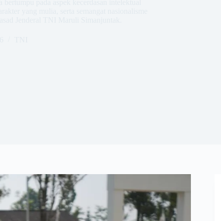
 bertumpu pada aspek kecerdasan intelektual
rakter yang mulia, serta semangat nasionalisme
 Kasad Jenderal TNI Maruli Simanjuntak.
6
TNI