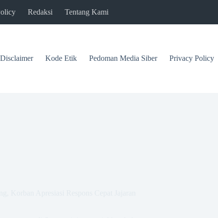
olicy
Redaksi
Tentang Kami
Disclaimer
Kode Etik
Pedoman Media Siber
Privacy Policy
g, Korban Apresiasi Respons Cepat Jajaran