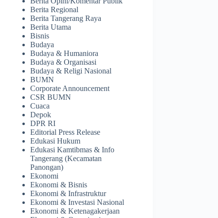
Berita Opini/Komentar Publik
Berita Regional
Berita Tangerang Raya
Berita Utama
Bisnis
Budaya
Budaya & Humaniora
Budaya & Organisasi
Budaya & Religi Nasional
BUMN
Corporate Announcement
CSR BUMN
Cuaca
Depok
DPR RI
Editorial Press Release
Edukasi Hukum
Edukasi Kamtibmas & Info
Tangerang (Kecamatan
Panongan)
Ekonomi
Ekonomi & Bisnis
Ekonomi & Infrastruktur
Ekonomi & Investasi Nasional
Ekonomi & Ketenagakerjaan