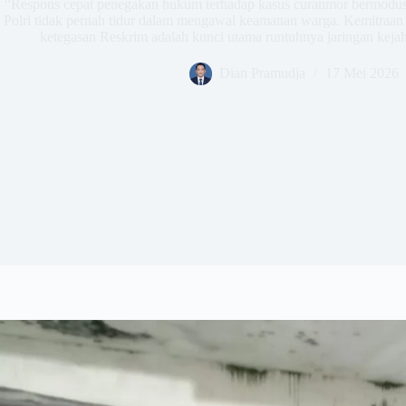
​“Respons cepat penegakan hukum terhadap kasus curanmor bermodu
Polri tidak pernah tidur dalam mengawal keamanan warga. Kemitraan y
ketegasan Reskrim adalah kunci utama runtuhnya jaringan kej
Dian Pramudja
17 Mei 2026