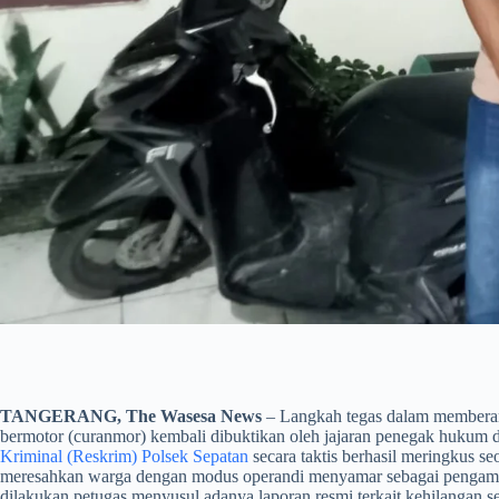
TANGERANG, The Wasesa News
– Langkah tegas dalam memberant
bermotor (curanmor) kembali dibuktikan oleh jajaran penegak hukum
Kriminal (Reskrim) Polsek Sepatan
secara taktis berhasil meringkus s
meresahkan warga dengan modus operandi menyamar sebagai pengamen 
dilakukan petugas menyusul adanya laporan resmi terkait kehilangan s