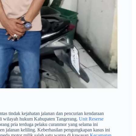
as tindak kejahatan jalanan dan pencurian kendaraan
 di wilayah hukum Kabupaten Tangerang.
Unit Reserse
eorang pria terduga pelaku curanmor yang selama ini
jalanan keliling. Keberhasilan pengungkapan kasus ini
epeda motor milik salah satu warga di kawasan
Kecamatan