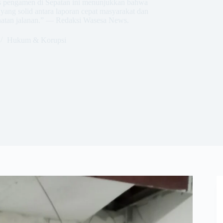
s pengamen di Sepatan ini menunjukkan bahwa
ang solid antara laporan cepat masyarakat dan
ahatan jalanan.” — Redaksi Wasesa News.
Hukum & Korupsi