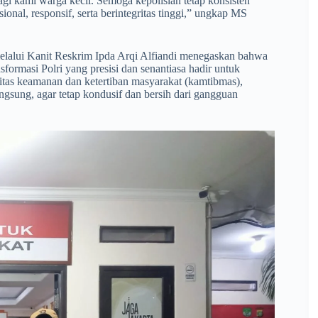
gi kami warga kecil. Semoga kepolisian tetap konsisten
nal, responsif, serta berintegritas tinggi,” ungkap MS
elalui Kanit Reskrim Ipda Arqi Alfiandi menegaskan bahwa
formasi Polri yang presisi dan senantiasa hadir untuk
itas keamanan dan ketertiban masyarakat (kamtibmas),
gsung, agar tetap kondusif dan bersih dari gangguan