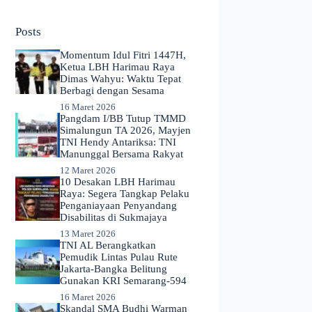
No
results
Posts
Momentum Idul Fitri 1447H,
Ketua LBH Harimau Raya
Dimas Wahyu: Waktu Tepat
Berbagi dengan Sesama
16 Maret 2026
Pangdam I/BB Tutup TMMD
Simalungun TA 2026, Mayjen
TNI Hendy Antariksa: TNI
Manunggal Bersama Rakyat
12 Maret 2026
​10 Desakan LBH Harimau
Raya: Segera Tangkap Pelaku
Penganiayaan Penyandang
Disabilitas di Sukmajaya
13 Maret 2026
TNI AL Berangkatkan
Pemudik Lintas Pulau Rute
Jakarta-Bangka Belitung
Gunakan KRI Semarang-594
16 Maret 2026
Skandal SMA Budhi Warman