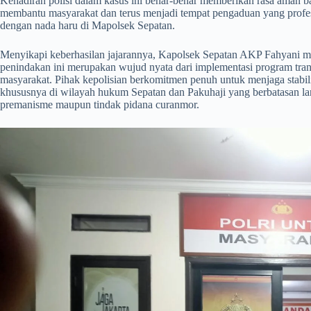
Kehadiran polisi dalam kasus ini benar-benar memberikan rasa aman ba
membantu masyarakat dan terus menjadi tempat pengaduan yang profesio
dengan nada haru di Mapolsek Sepatan.
​Menyikapi keberhasilan jajarannya, Kapolsek Sepatan AKP Fahyani m
penindakan ini merupakan wujud nyata dari implementasi program trans
masyarakat. Pihak kepolisian berkomitmen penuh untuk menjaga stabil
khususnya di wilayah hukum Sepatan dan Pakuhaji yang berbatasan lan
premanisme maupun tindak pidana curanmor.