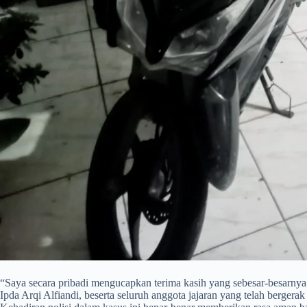
​“Saya secara pribadi mengucapkan terima kasih yang sebesar-besarn
Ipda Arqi Alfiandi, beserta seluruh anggota jajaran yang telah berger