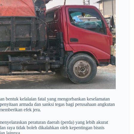
akan bentuk kelalaian fatal yang mengorbankan keselamatan
a penyitaan armada dan sanksi tegas bagi perusahaan angkutan
 memberikan efek jera.
enyelaraskan peraturan daerah (perda) yang lebih akurat
alan raya tidak boleh dikalahkan oleh kepentingan bisnis
an lainnya.