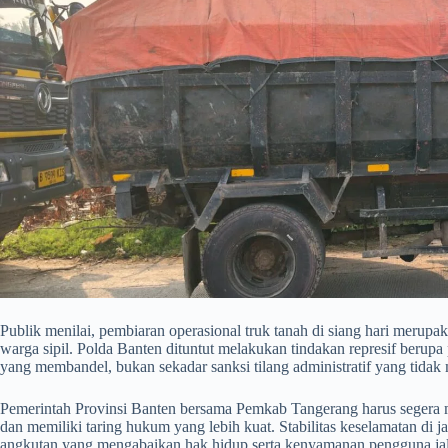
​Publik menilai, pembiaran operasional truk tanah di siang hari merup
warga sipil. Polda Banten dituntut melakukan tindakan represif berup
yang membandel, bukan sekadar sanksi tilang administratif yang tidak
​Pemerintah Provinsi Banten bersama Pemkab Tangerang harus segera m
dan memiliki taring hukum yang lebih kuat. Stabilitas keselamatan di j
angkutan yang mengabaikan hak hidup serta kenyamanan pengguna jal