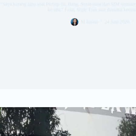
​"Saya kurang tahu soal Perbup itu, Bang. Surat-surat dan SIM semuan
ke sini," Fajar, Supir Truk saat dimintai ketera
M Insani
24 Juni 2026