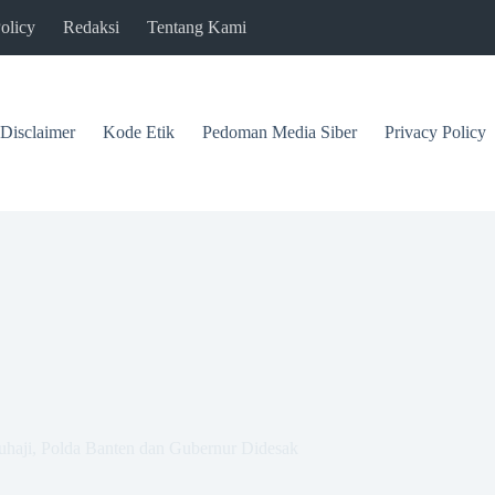
olicy
Redaksi
Tentang Kami
Disclaimer
Kode Etik
Pedoman Media Siber
Privacy Policy
uhaji, Polda Banten dan Gubernur Didesak