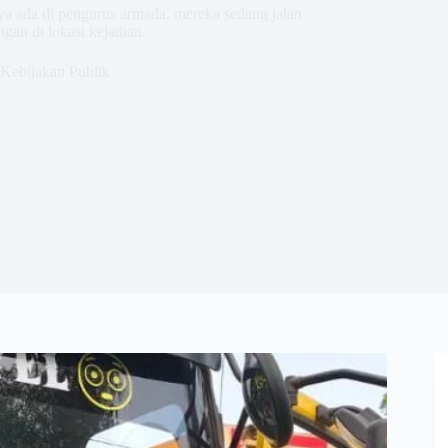
ya ada di pengurus armada, mereka sedang jalan
ngan di lokasi kejadian.
Kebijakan Publik