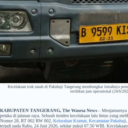
Kecelakaan truk tanah di Pakuhaji Tangerang membongkar lemahnya pen
tertibkan jam operasional (24/6/20
KABUPATEN TANGERANG, The Wasesa News
– Menjamurnya p
petaka di jalanan raya. Sebuah insiden kecelakaan lalu lintas yang meli
Nomor 28, RT 002 RW 002,
Kelurahan Kramat, Kecamatan Pakuhaji,
terjadi pada Rabu, 24 Juni 2026, sekitar pukul 07.50 WIB. Kecelakaan i