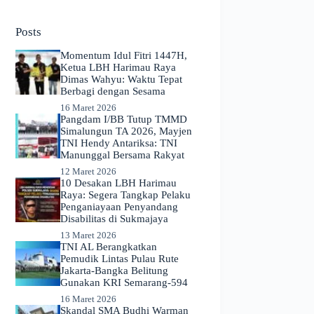
No
results
Posts
Momentum Idul Fitri 1447H,
Ketua LBH Harimau Raya
Dimas Wahyu: Waktu Tepat
Berbagi dengan Sesama
16 Maret 2026
Pangdam I/BB Tutup TMMD
Simalungun TA 2026, Mayjen
TNI Hendy Antariksa: TNI
Manunggal Bersama Rakyat
12 Maret 2026
​10 Desakan LBH Harimau
Raya: Segera Tangkap Pelaku
Penganiayaan Penyandang
Disabilitas di Sukmajaya
13 Maret 2026
TNI AL Berangkatkan
Pemudik Lintas Pulau Rute
Jakarta-Bangka Belitung
Gunakan KRI Semarang-594
16 Maret 2026
Skandal SMA Budhi Warman