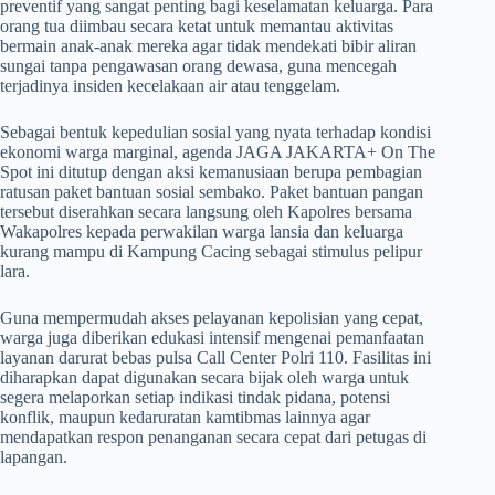
preventif yang sangat penting bagi keselamatan keluarga. Para
orang tua diimbau secara ketat untuk memantau aktivitas
bermain anak-anak mereka agar tidak mendekati bibir aliran
sungai tanpa pengawasan orang dewasa, guna mencegah
terjadinya insiden kecelakaan air atau tenggelam.
​Sebagai bentuk kepedulian sosial yang nyata terhadap kondisi
ekonomi warga marginal, agenda JAGA JAKARTA+ On The
Spot ini ditutup dengan aksi kemanusiaan berupa pembagian
ratusan paket bantuan sosial sembako. Paket bantuan pangan
tersebut diserahkan secara langsung oleh Kapolres bersama
Wakapolres kepada perwakilan warga lansia dan keluarga
kurang mampu di Kampung Cacing sebagai stimulus pelipur
lara.
​Guna mempermudah akses pelayanan kepolisian yang cepat,
warga juga diberikan edukasi intensif mengenai pemanfaatan
layanan darurat bebas pulsa Call Center Polri 110. Fasilitas ini
diharapkan dapat digunakan secara bijak oleh warga untuk
segera melaporkan setiap indikasi tindak pidana, potensi
konflik, maupun kedaruratan kamtibmas lainnya agar
mendapatkan respon penanganan secara cepat dari petugas di
lapangan.