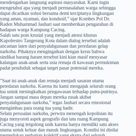
mendengarkan langsung aspirasi masyarakat. Kami ingin
mengetahui apa yang menjadi permasalahan warga sehingga
dapat dicarikan solusi bersama demi terciptanya lingkungan
yang aman, nyaman, dan kondusif,” ujar Kombes Pol Dr.
Raden Muhammad Jauhari saat memberikan pengarahan di
hadapan warga Kampung Cacing.
Salah satu poin krusial yang menjadi atensi khusus
Kapolrestro Tangerang Kota dalam dialog tersebut adalah
ancaman laten dari penyalahgunaan dan peredaran gelap
narkoba. Pihaknya mengingatkan dengan keras bahwa
sindikat barang haram tersebut kini kian masif menyasar
kalangan anak-anak serta usia remaja di kawasan permukiman
padat penduduk sebagai target pasar potensial mereka.
​”Saat ini anak-anak dan remaja menjadi sasaran utama
peredaran narkoba. Karena itu kami mengajak seluruh orang
tua untuk meningkatkan pengawasan terhadap putra-putrinya.
Jangan sampai masa depan mereka rusak akibat
penyalahgunaan narkoba,” tegas Jauhari secara emosional
mengimbau para orang tua yang hadir.
Selain persoalan narkoba, perwira menengah kepolisian itu
juga menyoroti aspek geografis dan tata ruang Kampung
Cacing yang tergolong unik karena hanya memiliki satu akses
utama untuk keluar dan masuk lingkungan. Kondisi ini dinilai
memerlukan perhatian kolektif yang ekstra dari seluruh