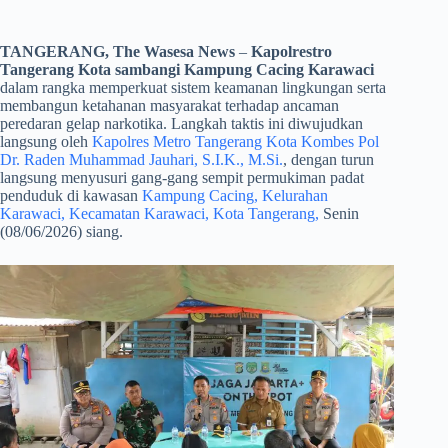
TANGERANG, The Wasesa News
–
Kapolrestro
Tangerang Kota sambangi Kampung Cacing Karawaci
dalam rangka memperkuat sistem keamanan lingkungan serta
membangun ketahanan masyarakat terhadap ancaman
peredaran gelap narkotika. Langkah taktis ini diwujudkan
langsung oleh
Kapolres Metro Tangerang Kota Kombes Pol
Dr. Raden Muhammad Jauhari, S.I.K., M.Si.
, dengan turun
langsung menyusuri gang-gang sempit permukiman padat
penduduk di kawasan
Kampung Cacing, Kelurahan
Karawaci, Kecamatan Karawaci, Kota Tangerang,
Senin
(08/06/2026) siang.