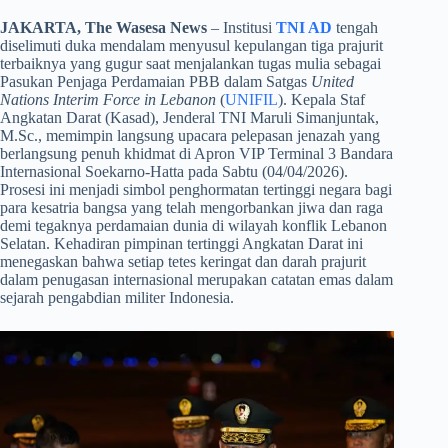
JAKARTA, The Wasesa News
– Institusi
TNI AD
tengah
diselimuti duka mendalam menyusul kepulangan tiga prajurit
terbaiknya yang gugur saat menjalankan tugas mulia sebagai
Pasukan Penjaga Perdamaian PBB dalam Satgas
United
Nations Interim Force in Lebanon
(
UNIFIL
). Kepala Staf
Angkatan Darat (Kasad), Jenderal TNI Maruli Simanjuntak,
M.Sc., memimpin langsung upacara pelepasan jenazah yang
berlangsung penuh khidmat di Apron VIP Terminal 3 Bandara
Internasional Soekarno-Hatta pada Sabtu (04/04/2026).
Prosesi ini menjadi simbol penghormatan tertinggi negara bagi
para kesatria bangsa yang telah mengorbankan jiwa dan raga
demi tegaknya perdamaian dunia di wilayah konflik Lebanon
Selatan. Kehadiran pimpinan tertinggi Angkatan Darat ini
menegaskan bahwa setiap tetes keringat dan darah prajurit
dalam penugasan internasional merupakan catatan emas dalam
sejarah pengabdian militer Indonesia.