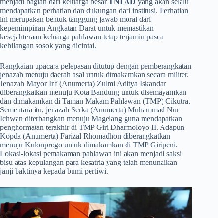
menjadi bagian dari keluarga besar
TNI AD
yang akan selalu
mendapatkan perhatian dan dukungan dari institusi. Perhatian
ini merupakan bentuk tanggung jawab moral dari
kepemimpinan Angkatan Darat untuk memastikan
kesejahteraan keluarga pahlawan tetap terjamin pasca
kehilangan sosok yang dicintai.
​Rangkaian upacara pelepasan ditutup dengan pemberangkatan
jenazah menuju daerah asal untuk dimakamkan secara militer.
Jenazah Mayor Inf (Anumerta) Zulmi Aditya Iskandar
diberangkatkan menuju Kota Bandung untuk disemayamkan
dan dimakamkan di Taman Makam Pahlawan (TMP) Cikutra.
Sementara itu, jenazah Serka (Anumerta) Muhammad Nur
Ichwan diterbangkan menuju Magelang guna mendapatkan
penghormatan terakhir di TMP Giri Dharmoloyo II. Adapun
Kopda (Anumerta) Farizal Rhomadhon diberangkatkan
menuju Kulonprogo untuk dimakamkan di TMP Giripeni.
Lokasi-lokasi pemakaman pahlawan ini akan menjadi saksi
bisu atas kepulangan para kesatria yang telah menunaikan
janji baktinya kepada bumi pertiwi.