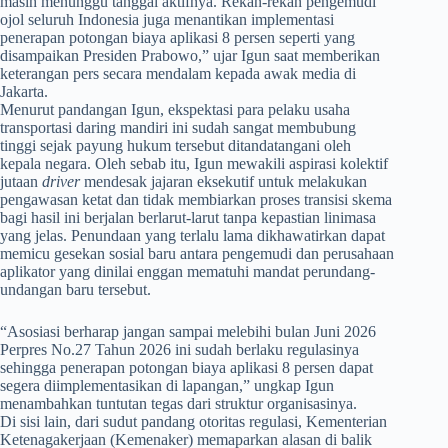
masih menunggu tanggal aktifnya. Rekan-rekan pengemudi
ojol seluruh Indonesia juga menantikan implementasi
penerapan potongan biaya aplikasi 8 persen seperti yang
disampaikan Presiden Prabowo,” ujar Igun saat memberikan
keterangan pers secara mendalam kepada awak media di
Jakarta.
Menurut pandangan Igun, ekspektasi para pelaku usaha
transportasi daring mandiri ini sudah sangat membubung
tinggi sejak payung hukum tersebut ditandatangani oleh
kepala negara. Oleh sebab itu, Igun mewakili aspirasi kolektif
jutaan
driver
mendesak jajaran eksekutif untuk melakukan
pengawasan ketat dan tidak membiarkan proses transisi skema
bagi hasil ini berjalan berlarut-larut tanpa kepastian linimasa
yang jelas. Penundaan yang terlalu lama dikhawatirkan dapat
memicu gesekan sosial baru antara pengemudi dan perusahaan
aplikator yang dinilai enggan mematuhi mandat perundang-
undangan baru tersebut.
​“Asosiasi berharap jangan sampai melebihi bulan Juni 2026
Perpres No.27 Tahun 2026 ini sudah berlaku regulasinya
sehingga penerapan potongan biaya aplikasi 8 persen dapat
segera diimplementasikan di lapangan,” ungkap Igun
menambahkan tuntutan tegas dari struktur organisasinya.
Di sisi lain, dari sudut pandang otoritas regulasi, Kementerian
Ketenagakerjaan (Kemenaker) memaparkan alasan di balik