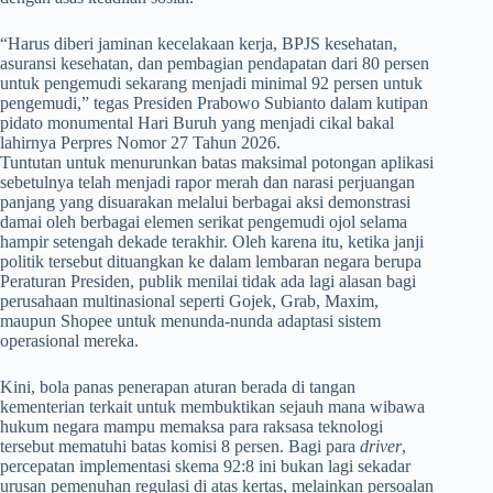
​“Harus diberi jaminan kecelakaan kerja, BPJS kesehatan,
asuransi kesehatan, dan pembagian pendapatan dari 80 persen
untuk pengemudi sekarang menjadi minimal 92 persen untuk
pengemudi,” tegas Presiden Prabowo Subianto dalam kutipan
pidato monumental Hari Buruh yang menjadi cikal bakal
lahirnya Perpres Nomor 27 Tahun 2026.
Tuntutan untuk menurunkan batas maksimal potongan aplikasi
sebetulnya telah menjadi rapor merah dan narasi perjuangan
panjang yang disuarakan melalui berbagai aksi demonstrasi
damai oleh berbagai elemen serikat pengemudi ojol selama
hampir setengah dekade terakhir. Oleh karena itu, ketika janji
politik tersebut dituangkan ke dalam lembaran negara berupa
Peraturan Presiden, publik menilai tidak ada lagi alasan bagi
perusahaan multinasional seperti Gojek, Grab, Maxim,
maupun Shopee untuk menunda-nunda adaptasi sistem
operasional mereka.
​Kini, bola panas penerapan aturan berada di tangan
kementerian terkait untuk membuktikan sejauh mana wibawa
hukum negara mampu memaksa para raksasa teknologi
tersebut mematuhi batas komisi 8 persen. Bagi para
driver
,
percepatan implementasi skema 92:8 ini bukan lagi sekadar
urusan pemenuhan regulasi di atas kertas, melainkan persoalan