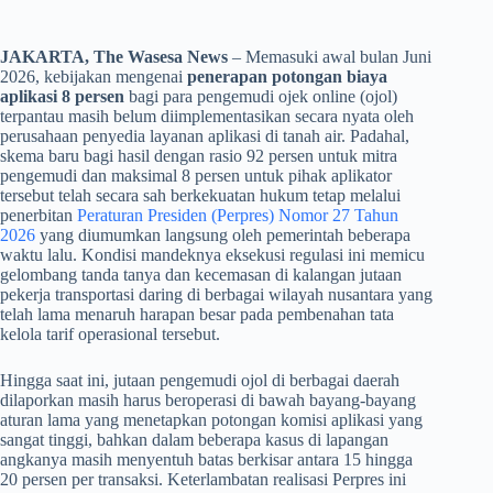
JAKARTA, The Wasesa News
– Memasuki awal bulan Juni
2026, kebijakan mengenai
penerapan potongan biaya
aplikasi 8 persen
bagi para pengemudi ojek online (ojol)
terpantau masih belum diimplementasikan secara nyata oleh
perusahaan penyedia layanan aplikasi di tanah air. Padahal,
skema baru bagi hasil dengan rasio 92 persen untuk mitra
pengemudi dan maksimal 8 persen untuk pihak aplikator
tersebut telah secara sah berkekuatan hukum tetap melalui
penerbitan
Peraturan Presiden (Perpres) Nomor 27 Tahun
2026
yang diumumkan langsung oleh pemerintah beberapa
waktu lalu. Kondisi mandeknya eksekusi regulasi ini memicu
gelombang tanda tanya dan kecemasan di kalangan jutaan
pekerja transportasi daring di berbagai wilayah nusantara yang
telah lama menaruh harapan besar pada pembenahan tata
kelola tarif operasional tersebut.
​Hingga saat ini, jutaan pengemudi ojol di berbagai daerah
dilaporkan masih harus beroperasi di bawah bayang-bayang
aturan lama yang menetapkan potongan komisi aplikasi yang
sangat tinggi, bahkan dalam beberapa kasus di lapangan
angkanya masih menyentuh batas berkisar antara 15 hingga
20 persen per transaksi. Keterlambatan realisasi Perpres ini