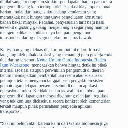
dinilai sangat merugikan struktur pendapatan harian para mitra
pengemudi yang kian terimpit oleh eskalasi biaya operasional
harian, mulai dari harga suku cadang kendaraan yang
merangkak naik hingga tingginya pengeluaran konsumsi
bahan bakar minyak. Padahal, penyesuaian tarif bagi hasil
tersebut digadang-gadang menjadi angin segar yang mampu
mengembalikan stabilitas daya beli para pengemudi
transportasi daring di segmen ekonomi arus bawah.
​Keresahan yang meluas di akar rumput ini dikonfirmasi
langsung oleh pihak asosiasi yang menaungi para pekerja roda
dua daring tersebut.
Ketua Umum Garda Indonesia, Raden
Igun Wicaksono
, menegaskan bahwa hingga detik ini pihak
internal asosiasi ataupun perwakilan pengemudi di daerah
belum mendapatkan pemberitahuan resmi atau sosialisasi
petunjuk teknis mengenai tanggal pasti pengaktifan sistem
pemotongan delapan persen tersebut di dalam aplikasi
operasional mitra. Ketidakpastian jadwal ini membuat para
pengemudi di lapangan merasa digantung oleh janji regulasi
yang tak kunjung dieksekusi secara konkret oleh kementerian
terkait maupun pihak perusahaan penyedia aplikasi
transportasi.
​“Saat ini belum aktif karena kami dari Garda Indonesia juga