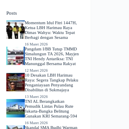
No
results
Posts
Momentum Idul Fitri 1447H,
Ketua LBH Harimau Raya
Dimas Wahyu: Waktu Tepat
Berbagi dengan Sesama
16 Maret 2026
Pangdam I/BB Tutup TMMD
Simalungun TA 2026, Mayjen
TNI Hendy Antariksa: TNI
Manunggal Bersama Rakyat
12 Maret 2026
​10 Desakan LBH Harimau
Raya: Segera Tangkap Pelaku
Penganiayaan Penyandang
Disabilitas di Sukmajaya
13 Maret 2026
TNI AL Berangkatkan
Pemudik Lintas Pulau Rute
Jakarta-Bangka Belitung
Gunakan KRI Semarang-594
16 Maret 2026
Skandal SMA Budhi Warman