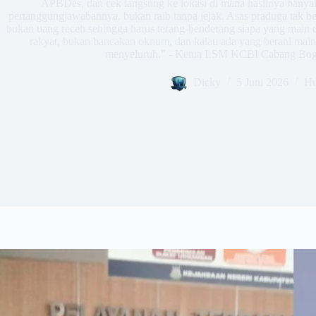
APBDes, dan cek langsung ke lokasi di mana hasilnya banyak
pertanggungjawabannya, bukan raib tanpa jejak. Asas praduga tak ber
bukan uang receh sehingga harus terang-benderang siapa yang main 
rakyat, bukan bancakan oknum, dan kalau ada yang berani main a
menyeluruh." - Ketua LSM KCBI Cabang Bog
Dicky
5 Juni 2026
Hu