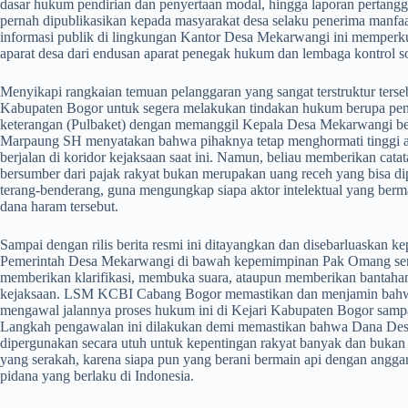
dasar hukum pendirian dan penyertaan modal, hingga laporan pertangg
pernah dipublikasikan kepada masyarakat desa selaku penerima manfaa
informasi publik di lingkungan Kantor Desa Mekarwangi ini memperkua
aparat desa dari endusan aparat penegak hukum dan lembaga kontrol so
​Menyikapi rangkaian temuan pelanggaran yang sangat terstruktur ter
Kabupaten Bogor untuk segera melakukan tindakan hukum berupa pen
keterangan (Pulbaket) dengan memanggil Kepala Desa Mekarwangi bes
Marpaung SH menyatakan bahwa pihaknya tetap menghormati tinggi as
berjalan di koridor kejaksaan saat ini. Namun, beliau memberikan catat
bersumber dari pajak rakyat bukan merupakan uang receh yang bisa dipe
terang-benderang, guna mengungkap siapa aktor intelektual yang bermain
dana haram tersebut.
​Sampai dengan rilis berita resmi ini ditayangkan dan disebarluaskan k
Pemerintah Desa Mekarwangi di bawah kepemimpinan Pak Omang sert
memberikan klarifikasi, membuka suara, ataupun memberikan bantahan
kejaksaan. LSM KCBI Cabang Bogor memastikan dan menjamin bahwa s
mengawal jalannya proses hukum ini di Kejari Kabupaten Bogor samp
Langkah pengawalan ini dilakukan demi memastikan bahwa Dana Desa
dipergunakan secara utuh untuk kepentingan rakyat banyak dan bukan 
yang serakah, karena siapa pun yang berani bermain api dengan anggar
pidana yang berlaku di Indonesia.