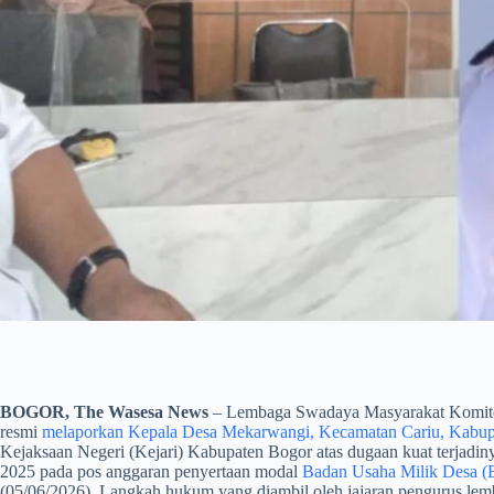
BOGOR, The Wasesa News
– Lembaga Swadaya Masyarakat Komite
resmi
melaporkan Kepala Desa Mekarwangi, Kecamatan Cariu, Kabup
Kejaksaan Negeri (Kejari) Kabupaten Bogor atas dugaan kuat terjadi
2025 pada pos anggaran penyertaan modal
Badan Usaha Milik Desa
(05/06/2026). Langkah hukum yang diambil oleh jajaran pengurus lemba