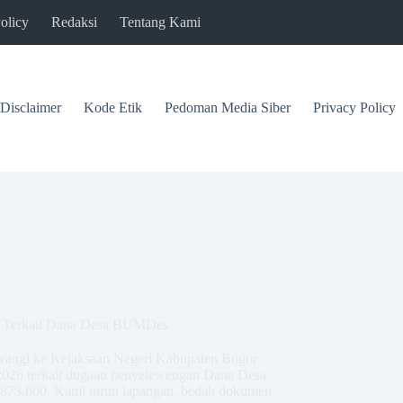
olicy
Redaksi
Tentang Kami
Disclaimer
Kode Etik
Pedoman Media Siber
Privacy Policy
 Terkait Dana Desa BUMDes
angi ke Kejaksaan Negeri Kabupaten Bogor
26 terkait dugaan penyelewengan Dana Desa
873.800. Kami turun lapangan, bedah dokumen