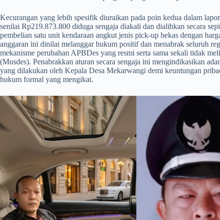
​Kecurangan yang lebih spesifik diuraikan pada poin kedua dalam la
senilai Rp219.873.800 diduga sengaja diakali dan dialihkan secara s
pembelian satu unit kendaraan angkut jenis pick-up bekas dengan harg
anggaran ini dinilai melanggar hukum positif dan menabrak seluruh reg
mekanisme perubahan APBDes yang resmi serta sama sekali tidak mel
(Musdes). Penabrakkan aturan secara sengaja ini mengindikasikan ad
yang dilakukan oleh Kepala Desa Mekarwangi demi keuntungan pribad
hukum formal yang mengikat.