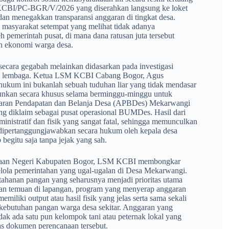
CBI/PC-BGR/V/2026 yang diserahkan langsung ke loket
an menegakkan transparansi anggaran di tingkat desa.
 masyarakat setempat yang melihat tidak adanya
h pemerintah pusat, di mana dana ratusan juta tersebut
an ekonomi warga desa.
secara gegabah melainkan didasarkan pada investigasi
rnal lembaga. Ketua LSM KCBI Cabang Bogor, Agus
kum ini bukanlah sebuah tuduhan liar yang tidak mendasar
terjunkan secara khusus selama berminggu-minggu untuk
aran Pendapatan dan Belanja Desa (APBDes) Mekarwangi
ang diklaim sebagai pusat operasional BUMDes. Hasil dari
inistratif dan fisik yang sangat fatal, sehingga memunculkan
 dipertanggungjawabkan secara hukum oleh kepala desa
begitu saja tanpa jejak yang sah.
aksaan Negeri Kabupaten Bogor, LSM KCBI membongkar
kelola pemerintahan yang ugal-ugalan di Desa Mekarwangi.
tahanan pangan yang seharusnya menjadi prioritas utama
kan temuan di lapangan, program yang menyerap anggaran
emiliki output atau hasil fisik yang jelas serta sama sekali
ebutuhan pangan warga desa sekitar. Anggaran yang
idak ada satu pun kelompok tani atau peternak lokal yang
rtas dokumen perencanaan tersebut.