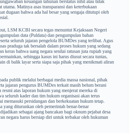
ungjawaban keuangan tahunan berstatus nihil atau tidak
t utama. Matinya asas transparansi dan keterbukaan
t dugaan bahwa ada hal besar yang sengaja ditutupi oleh
sial.
sebut, LSM KCBI secara tegas menuntut Kejaksaan Negeri
gumpulan data (Puldata) dan pengumpulan bahan
erta seluruh jajaran pengelola BUMDes yang terlibat. Agus
as praduga tak bersalah dalam proses hukum yang sedang
an keras bahwa uang negara senilai ratusan juta rupiah yang
rmainkan, sehingga kasus ini harus diusut secara tuntas,
 di balik layar serta siapa saja pihak yang menikmati aliran
epada publik melalui berbagai media massa nasional, pihak
a jajaran pengurus BUMDes terkait masih belum berani
 resmi atas laporan hukum yang menjerat mereka di
eluruh kader dan tim hukum organisasi akan terus
ai memasuki persidangan dan berkekuatan hukum tetap.
 yang diturunkan oleh pemerintah benar-benar
dijadikan sebagai ajang bancakan bagi oknum pejabat desa
an negara harus bersiap diri untuk terbakar oleh hukuman