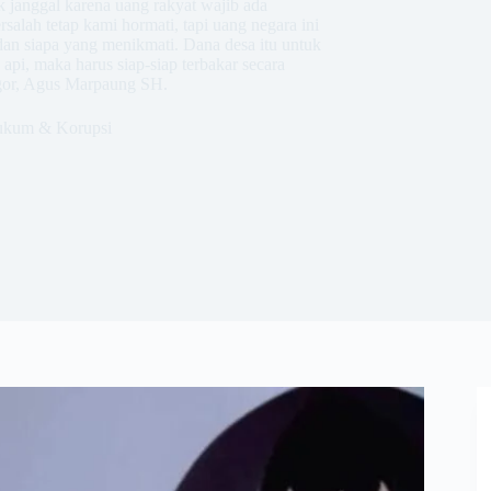
 janggal karena uang rakyat wajib ada
salah tetap kami hormati, tapi uang negara ini
dan siapa yang menikmati. Dana desa itu untuk
pi, maka harus siap-siap terbakar secara
or, Agus Marpaung SH.
kum & Korupsi