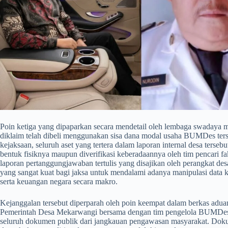
​Poin ketiga yang dipaparkan secara mendetail oleh lembaga swadaya m
diklaim telah dibeli menggunakan sisa dana modal usaha BUMDes terse
kejaksaan, seluruh aset yang tertera dalam laporan internal desa terseb
bentuk fisiknya maupun diverifikasi keberadaannya oleh tim pencari f
laporan pertanggungjawaban tertulis yang disajikan oleh perangkat desa
yang sangat kuat bagi jaksa untuk mendalami adanya manipulasi data 
serta keuangan negara secara makro.
​Kejanggalan tersebut diperparah oleh poin keempat dalam berkas aduan,
Pemerintah Desa Mekarwangi bersama dengan tim pengelola BUMDe
seluruh dokumen publik dari jangkauan pengawasan masyarakat. Dok