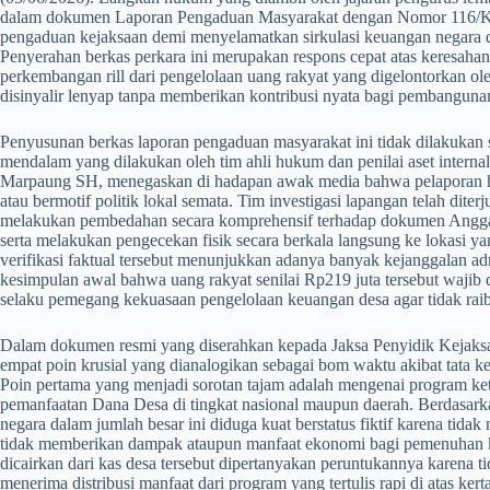
dalam dokumen Laporan Pengaduan Masyarakat dengan Nomor 116/K
pengaduan kejaksaan demi menyelamatkan sirkulasi keuangan negara d
Penyerahan berkas perkara ini merupakan respons cepat atas keresahan
perkembangan rill dari pengelolaan uang rakyat yang digelontorkan ole
disinyalir lenyap tanpa memberikan kontribusi nyata bagi pembangun
​Penyusunan berkas laporan pengaduan masyarakat ini tidak dilakukan 
mendalam yang dilakukan oleh tim ahli hukum dan penilai aset inte
Marpaung SH, menegaskan di hadapan awak media bahwa pelaporan hu
atau bermotif politik lokal semata. Tim investigasi lapangan telah di
melakukan pembedahan secara komprehensif terhadap dokumen Angg
serta melakukan pengecekan fisik secara berkala langsung ke lokasi y
verifikasi faktual tersebut menunjukkan adanya banyak kejanggalan adm
kesimpulan awal bahwa uang rakyat senilai Rp219 juta tersebut wajib
selaku pemegang kekuasaan pengelolaan keuangan desa agar tidak raib 
​Dalam dokumen resmi yang diserahkan kepada Jaksa Penyidik Kej
empat poin krusial yang dianalogikan sebagai bom waktu akibat tata 
Poin pertama yang menjadi sorotan tajam adalah mengenai program ke
pemanfaatan Dana Desa di tingkat nasional maupun daerah. Berdasar
negara dalam jumlah besar ini diduga kuat berstatus fiktif karena tidak m
tidak memberikan dampak ataupun manfaat ekonomi bagi pemenuhan k
dicairkan dari kas desa tersebut dipertanyakan peruntukannya karena t
menerima distribusi manfaat dari program yang tertulis rapi di atas ke