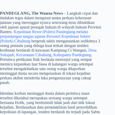
PANDEGLANG, The Wasesa News
– Langkah cepat dan
tindakan tegas dalam mengusut tuntas perkara kekerasan
jalanan yang merenggut nyawa seseorang terus dibuktikan
oleh jajaran aparat penegak hukum di wilayah hukum Provinsi
Banten.
Kepolisian Resor (Polres) Pandeglang melalui
perpanjangan tangan jajaran Personel Kepolisian Sektor
(Polsek) Cibaliung
bergerak taktis mengamankan sedikitnya 3
orang pemuda yang diduga kuat terkait dengan insiden
keributan berdarah di kawasan Kampung Ci Wangun,
Desa
Sukajadi, Kecamatan Cibaliung, Kabupaten Pandeglang
.
Peristiwa pertikaian fisik berskala menonjol yang sempat
memicu kepanikan luar biasa di kalangan warga setempat
tersebut mengakibatkan satu orang warga dilaporkan
meninggal dunia secara mengenaskan di lokasi kejadian
perkara akibat menderita luka penganiayaan yang cukup
parah.
​Identitas korban meninggal dunia dalam peristiwa maut
tersebut diketahui merupakan seorang warga setempat
bernama Holik, yang berdomisili tidak jauh dari titik lokasi
kejadian. Berdasarkan data pemutakhiran hasil penyelidikan
kepolisian di lapangan, insiden berdarah itu terjadi pada Sabtu