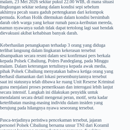
malam, 23 Mei 2026 sekitar pukul 22.00 WIB, di mana situasi
lingkungan sekitar sedang dalam kondisi sepi sebelum
akhirnya pecah suara gaduh pertengkaran dari kelompok
pemuda. Korban Holik ditemukan dalam kondisi bersimbah
darah oleh warga yang keluar rumah pasca-keributan mereda,
namun nyawanya sudah tidak dapat tertolong lagi saat hendak
dievakuasi akibat kehabisan banyak darah.
​Keberhasilan penangkapan terhadap 3 orang yang diduga
terlibat langsung dalam lingkaran kekerasan tersebut
disampaikan secara resmi dalam sesi konfirmasi pers berkala
kepada Polsek Cibaliung, Polres Pandeglang, pada Minggu
malam. Dalam keterangan tertulisnya kepada awak media,
pihak Polsek Cibaliung menyatakan bahwa ketiga orang yang
berhasil diamankan dari lokasi persembunyiannya tersebut
saat ini statusnya telah dibawa ke ruang Unit Reserse Kriminal
guna menjalani proses pemeriksaan dan interogasi lebih lanjut
secara intensif. Langkah ini dilakukan penyidik untuk
mendalami secara detail mengenai peran, motif, serta kadar
keterlibatan masing-masing individu dalam insiden yang
berujung pada hilangnya nyawa seseorang tersebut.
​Pasca-terjadinya peristiwa pencekaman tersebut, jajaran
personel Polsek Cibaliung bersama unsur TNI dari Koramil