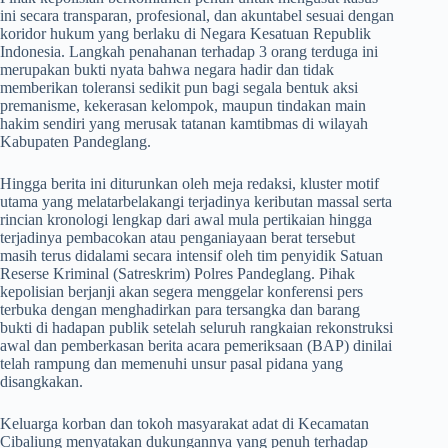
ini secara transparan, profesional, dan akuntabel sesuai dengan
koridor hukum yang berlaku di Negara Kesatuan Republik
Indonesia. Langkah penahanan terhadap 3 orang terduga ini
merupakan bukti nyata bahwa negara hadir dan tidak
memberikan toleransi sedikit pun bagi segala bentuk aksi
premanisme, kekerasan kelompok, maupun tindakan main
hakim sendiri yang merusak tatanan kamtibmas di wilayah
Kabupaten Pandeglang.
​Hingga berita ini diturunkan oleh meja redaksi, kluster motif
utama yang melatarbelakangi terjadinya keributan massal serta
rincian kronologi lengkap dari awal mula pertikaian hingga
terjadinya pembacokan atau penganiayaan berat tersebut
masih terus didalami secara intensif oleh tim penyidik Satuan
Reserse Kriminal (Satreskrim) Polres Pandeglang. Pihak
kepolisian berjanji akan segera menggelar konferensi pers
terbuka dengan menghadirkan para tersangka dan barang
bukti di hadapan publik setelah seluruh rangkaian rekonstruksi
awal dan pemberkasan berita acara pemeriksaan (BAP) dinilai
telah rampung dan memenuhi unsur pasal pidana yang
disangkakan.
​Keluarga korban dan tokoh masyarakat adat di Kecamatan
Cibaliung menyatakan dukungannya yang penuh terhadap