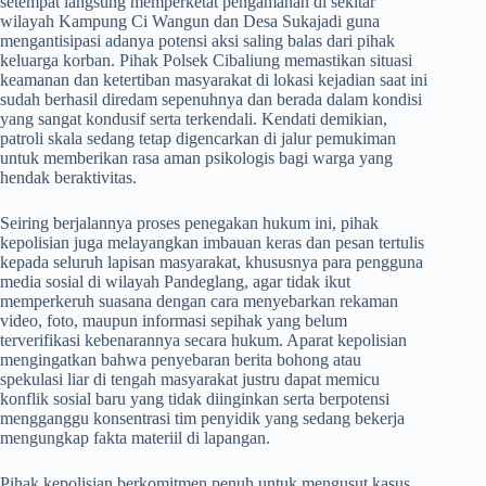
setempat langsung memperketat pengamanan di sekitar
wilayah Kampung Ci Wangun dan Desa Sukajadi guna
mengantisipasi adanya potensi aksi saling balas dari pihak
keluarga korban. Pihak Polsek Cibaliung memastikan situasi
keamanan dan ketertiban masyarakat di lokasi kejadian saat ini
sudah berhasil diredam sepenuhnya dan berada dalam kondisi
yang sangat kondusif serta terkendali. Kendati demikian,
patroli skala sedang tetap digencarkan di jalur pemukiman
untuk memberikan rasa aman psikologis bagi warga yang
hendak beraktivitas.
​Seiring berjalannya proses penegakan hukum ini, pihak
kepolisian juga melayangkan imbauan keras dan pesan tertulis
kepada seluruh lapisan masyarakat, khususnya para pengguna
media sosial di wilayah Pandeglang, agar tidak ikut
memperkeruh suasana dengan cara menyebarkan rekaman
video, foto, maupun informasi sepihak yang belum
terverifikasi kebenarannya secara hukum. Aparat kepolisian
mengingatkan bahwa penyebaran berita bohong atau
spekulasi liar di tengah masyarakat justru dapat memicu
konflik sosial baru yang tidak diinginkan serta berpotensi
mengganggu konsentrasi tim penyidik yang sedang bekerja
mengungkap fakta materiil di lapangan.
​Pihak kepolisian berkomitmen penuh untuk mengusut kasus