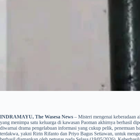
INDRAMAYU, The Wasesa News
– Misteri mengenai keberadaan a
yang menimpa satu keluarga di kawasan Paoman akhirnya berhasil dip
diwarnai drama pengelabuan informasi yang cukup pelik, penemuan ba
terdakwa, yakni Ririn Rifanto dan Priyo Bagus Setiawan, untuk menge
berhasil diamankan oleh petugas pada Selasa (19/05/2026). Keberhasil