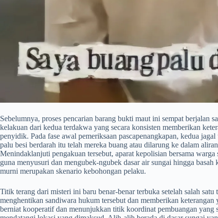
​Sebelumnya, proses pencarian barang bukti maut ini sempat berjalan s
kelakuan dari kedua terdakwa yang secara konsisten memberikan keterang
penyidik. Pada fase awal pemeriksaan pascapenangkapan, kedua jaga
palu besi berdarah itu telah mereka buang atau dilarung ke dalam ali
Menindaklanjuti pengakuan tersebut, aparat kepolisian bersama warga 
guna menyusuri dan mengubek-ngubek dasar air sungai hingga basah 
murni merupakan skenario kebohongan pelaku.
​Titik terang dari misteri ini baru benar-benar terbuka setelah salah s
menghentikan sandiwara hukum tersebut dan memberikan keterangan ya
berniat kooperatif dan menunjukkan titik koordinat pembuangan yang s
mendatangi lokasi yang dimaksud. Alih-alih berada di dasar sungai yang