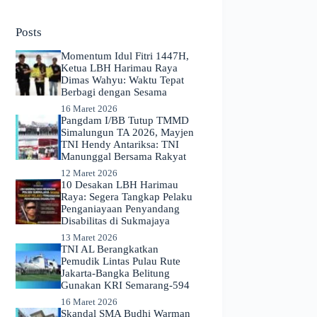
No
results
Posts
Momentum Idul Fitri 1447H,
Ketua LBH Harimau Raya
Dimas Wahyu: Waktu Tepat
Berbagi dengan Sesama
16 Maret 2026
Pangdam I/BB Tutup TMMD
Simalungun TA 2026, Mayjen
TNI Hendy Antariksa: TNI
Manunggal Bersama Rakyat
12 Maret 2026
​10 Desakan LBH Harimau
Raya: Segera Tangkap Pelaku
Penganiayaan Penyandang
Disabilitas di Sukmajaya
13 Maret 2026
TNI AL Berangkatkan
Pemudik Lintas Pulau Rute
Jakarta-Bangka Belitung
Gunakan KRI Semarang-594
16 Maret 2026
Skandal SMA Budhi Warman