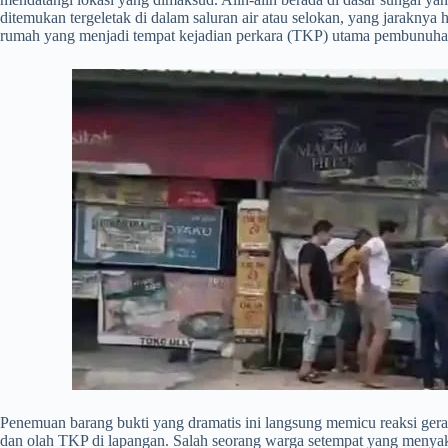
ditemukan tergeletak di dalam saluran air atau selokan, yang jaraknya 
rumah yang menjadi tempat kejadian perkara (TKP) utama pembunuha
​Penemuan barang bukti yang dramatis ini langsung memicu reaksi ger
dan olah TKP di lapangan. Salah seorang warga setempat yang menyak