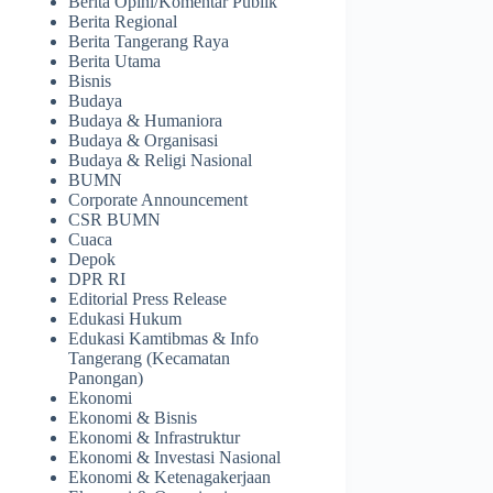
Berita Opini/Komentar Publik
Berita Regional
Berita Tangerang Raya
Berita Utama
Bisnis
Budaya
Budaya & Humaniora
Budaya & Organisasi
Budaya & Religi Nasional
BUMN
Corporate Announcement
CSR BUMN
Cuaca
Depok
DPR RI
Editorial Press Release
Edukasi Hukum
Edukasi Kamtibmas & Info
Tangerang (Kecamatan
Panongan)
Ekonomi
Ekonomi & Bisnis
Ekonomi & Infrastruktur
Ekonomi & Investasi Nasional
Ekonomi & Ketenagakerjaan