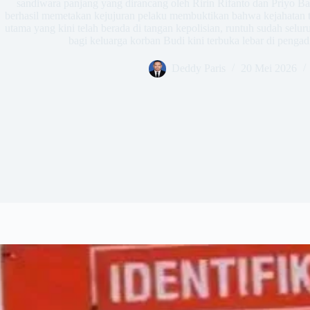
sandiwara panjang yang dirancang oleh Ririn Rifanto dan Priyo Ba
berhasil memetakan kejujuran pelaku membuktikan bahwa kejahatan 
utama yang kini telah berada di tangan kepolisian, runtuh sudah seluru
bagi keluarga korban Budi kini terbuka lebar di peng
Deddy Paris
20 Mei 2026