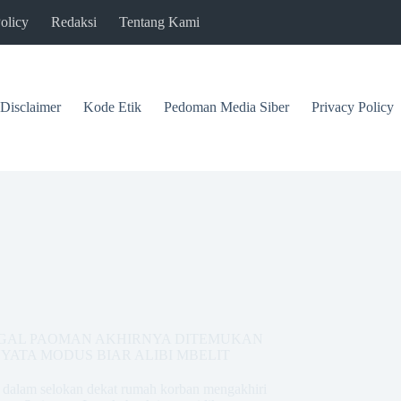
olicy
Redaksi
Tentang Kami
Disclaimer
Kode Etik
Pedoman Media Siber
Privacy Policy
JAGAL PAOMAN AKHIRNYA DITEMUKAN
ATA MODUS BIAR ALIBI MBELIT
 dalam selokan dekat rumah korban mengakhiri