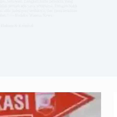
gus Setiawan. Langkah taktis penyidik yang
tidak pernah ada yang sempurna. Dengan bukti
h alibi palsu para terdakwa, dan pintu keadilan
adilan.” — Redaksi Wasesa News.
Hukum & Kriminal