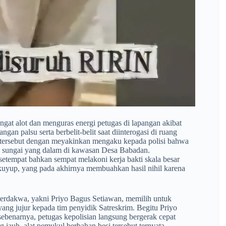
angat alot dan menguras energi petugas di lapangan akibat
an palsu serta berbelit-belit saat diinterogasi di ruang
l tersebut dengan meyakinkan mengaku kepada polisi bahwa
ran sungai yang dalam di kawasan Desa Babadan.
setempat bahkan sempat melakoni kerja bakti skala besar
kuyup, yang pada akhirnya membuahkan hasil nihil karena
atu terdakwa, yakni Priyo Bagus Setiawan, memilih untuk
ng jujur kepada tim penyidik Satreskrim. Begitu Priyo
ebenarnya, petugas kepolisian langsung bergerak cepat
 jauh, alat pemukul berbahan besi tersebut ternyata