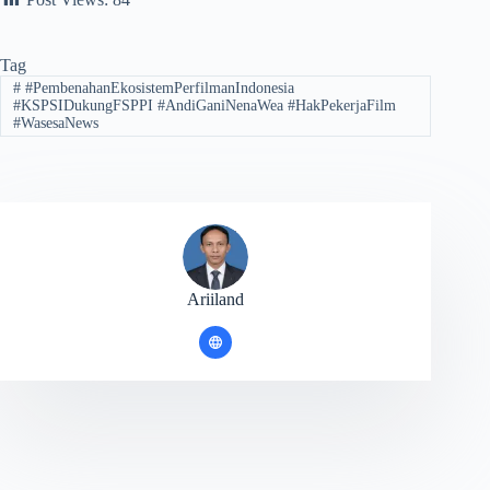
Tag
#
#PembenahanEkosistemPerfilmanIndonesia
#KSPSIDukungFSPPI #AndiGaniNenaWea #HakPekerjaFilm
#WasesaNews
Ariiland