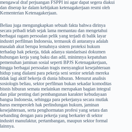
mengawal draf perjuangan FSPPI ini agar dapat segera diakui
dan diserap ke dalam kebijakan ketenagakerjaan resmi oleh
Kementerian Ketenagakerjaan.
​Beliau juga mengungkapkan sebuah fakta bahwa dirinya
secara pribadi telah sejak lama memantau dan mengetahui
berbagai ragam persoalan pelik yang terjadi di balik layar
industri perfilman Indonesia, termasuk di antaranya adalah
masalah akut berupa lemahnya sistem proteksi hukum
terhadap hak pekerja, tidak adanya standarisasi dokumen
hubungan kerja yang baku dan adil, minimnya kepatuhan
pemenuhan jaminan sosial seperti BPJS Ketenagakerjaan,
hingga berbagai persoalan tragis menyangkut kesejahteraan
hidup yang dialami para pekerja seni senior setelah mereka
tidak lagi aktif bekerja di dunia hiburan. Menurut analisis
sosiologis beliau, sektor perfilman bukan sekadar komoditas
bisnis hiburan semata melainkan merupakan bagian integral
dan pilar penting dari pembangunan karakter kebudayaan
bangsa Indonesia, sehingga para pekerjanya secara mutlak
harus memperoleh hak perlindungan hukum, jaminan
kesejahteraan, serta penghormatan profesi yang setara dan
sebanding dengan para pekerja yang berkarier di sektor
industri manufaktur, pertambangan, maupun sektor formal
lainnya.