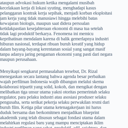
ataupun advokasi hukum ketika mengalami musibah
kecelakaan kerja di lokasi syuting, menghadapi kasus
pelanggaran kontrak kerja sepihak, menjadi korban eksploitasi
jam kerja yang tidak manusiawi hingga melebihi batas
kewajaran biologis, maupun saat didera persoalan
ketidakpastian kesejahteraan ekonomi di masa tua setelah
tidak lagi produktif berkarya. Fenomena ini memicu
keprihatinan mendalam karena di balik gemerlapnya industri
hiburan nasional, terdapat ribuan buruh kreatif yang hidup
dalam bayang-bayang kerentanan sosial yang sangat masif
tanpa adanya jaring pengaman ekonomi yang pasti dari negara
maupun perusahaan.
​Menyikapi sengkarut permasalahan tersebut, Dr. Rizal
menegaskan secara lantang bahwa agenda besar perbaikan
wajah perfilman Indonesia wajib dibangun melalui skema
kolaborasi tripartit yang solid, kokoh, dan mengikat dengan
melibatkan tiga unsur utama yakni otoritas pemerintah selaku
regulator, para pelaku industri atau asosiasi produser selaku
pengusaha, serta serikat pekerja selaku perwakilan resmi dari
buruh film. Ketiga pilar utama ketenagakerjaan ini harus
duduk bersama dan berkomitmen menjadikan blueprint
akademik yang telah disusun sebagai fondasi utama dalam
melahirkan regulasi baru yang mampu menciptakan iklim
industri perfilman yang sehat, produktif, adil, sejahtera, dan