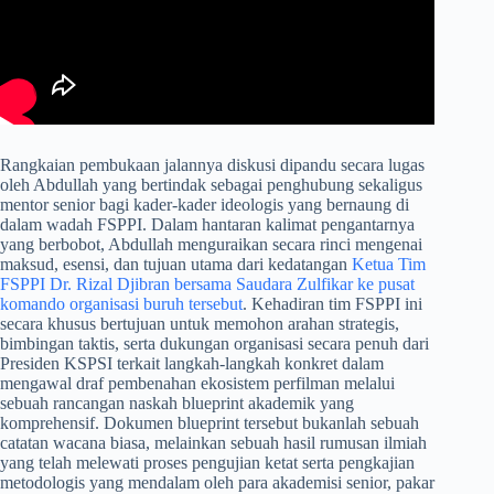
​Rangkaian pembukaan jalannya diskusi dipandu secara lugas
oleh Abdullah yang bertindak sebagai penghubung sekaligus
mentor senior bagi kader-kader ideologis yang bernaung di
dalam wadah FSPPI. Dalam hantaran kalimat pengantarnya
yang berbobot, Abdullah menguraikan secara rinci mengenai
maksud, esensi, dan tujuan utama dari kedatangan
Ketua Tim
FSPPI Dr. Rizal Djibran bersama Saudara Zulfikar ke pusat
komando organisasi buruh tersebut
. Kehadiran tim FSPPI ini
secara khusus bertujuan untuk memohon arahan strategis,
bimbingan taktis, serta dukungan organisasi secara penuh dari
Presiden KSPSI terkait langkah-langkah konkret dalam
mengawal draf pembenahan ekosistem perfilman melalui
sebuah rancangan naskah blueprint akademik yang
komprehensif. Dokumen blueprint tersebut bukanlah sebuah
catatan wacana biasa, melainkan sebuah hasil rumusan ilmiah
yang telah melewati proses pengujian ketat serta pengkajian
metodologis yang mendalam oleh para akademisi senior, pakar