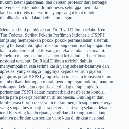
hukum ketenagakerjaan, dan deretan profesor dari berbagai
universitas terkemuka di Indonesia, sehingga memiliki
landasan teoretis dan yuridis yang sangat kuat untuk
diaplikasikan ke dalam kebijakan negara.
​Memasuki inti pembicaraan, Dr. Rizal Djibran selaku Ketua
Tim Federasi Serikat Pekerja Perfilman Indonesia (FSPPI)
langsung memaparkan pokok-pokok permasalahan sistemik
yang berhasil dibongkar melalui rangkaian riset lapangan dan
kajian akademik objektif yang mereka lakukan selama ini.
Sebelum mengupas tuntas anatomi krisis industri perfilman
nasional tersebut, Dr. Rizal Djibran terlebih dahulu
menyampaikan rasa terima kasih yang sebesar-besarnya dan
apresiasi yang setinggi-tingginya kepada seluruh jajaran
pengurus pusat KSPSI yang selama ini secara konsisten terus
memberikan dukungan moral, pendampingan hukum, maupun
sokongan kekuatan organisasi terhadap derap langkah
perjuangan FSPPI dalam memperbaiki nasib serta kondisi
kerja para pekerja perfilman di Indonesia. Dukungan dari
konfederasi buruh raksasa ini diakui menjadi suplemen energi
yang sangat besar bagi para pekerja seni yang selama dekade
terakhir sering kali berjuang sendirian di ruang hampa tanpa
adanya perlindungan serikat yang kuat di tingkat nasional.