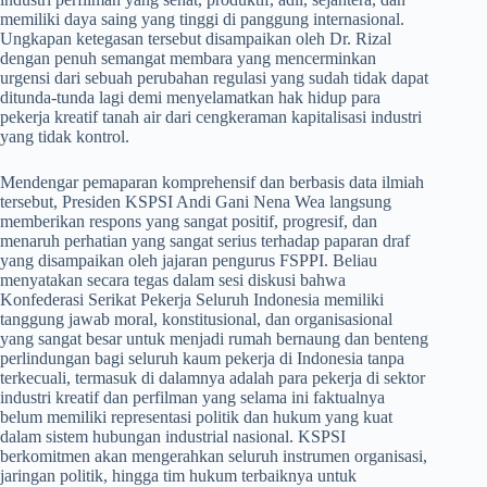
memiliki daya saing yang tinggi di panggung internasional.
Ungkapan ketegasan tersebut disampaikan oleh Dr. Rizal
dengan penuh semangat membara yang mencerminkan
urgensi dari sebuah perubahan regulasi yang sudah tidak dapat
ditunda-tunda lagi demi menyelamatkan hak hidup para
pekerja kreatif tanah air dari cengkeraman kapitalisasi industri
yang tidak kontrol.
​Mendengar pemaparan komprehensif dan berbasis data ilmiah
tersebut, Presiden KSPSI Andi Gani Nena Wea langsung
memberikan respons yang sangat positif, progresif, dan
menaruh perhatian yang sangat serius terhadap paparan draf
yang disampaikan oleh jajaran pengurus FSPPI. Beliau
menyatakan secara tegas dalam sesi diskusi bahwa
Konfederasi Serikat Pekerja Seluruh Indonesia memiliki
tanggung jawab moral, konstitusional, dan organisasional
yang sangat besar untuk menjadi rumah bernaung dan benteng
perlindungan bagi seluruh kaum pekerja di Indonesia tanpa
terkecuali, termasuk di dalamnya adalah para pekerja di sektor
industri kreatif dan perfilman yang selama ini faktualnya
belum memiliki representasi politik dan hukum yang kuat
dalam sistem hubungan industrial nasional. KSPSI
berkomitmen akan mengerahkan seluruh instrumen organisasi,
jaringan politik, hingga tim hukum terbaiknya untuk