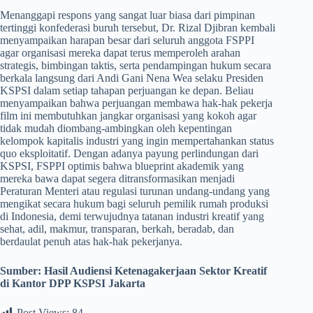
​Menanggapi respons yang sangat luar biasa dari pimpinan
tertinggi konfederasi buruh tersebut, Dr. Rizal Djibran kembali
menyampaikan harapan besar dari seluruh anggota FSPPI
agar organisasi mereka dapat terus memperoleh arahan
strategis, bimbingan taktis, serta pendampingan hukum secara
berkala langsung dari Andi Gani Nena Wea selaku Presiden
KSPSI dalam setiap tahapan perjuangan ke depan. Beliau
menyampaikan bahwa perjuangan membawa hak-hak pekerja
film ini membutuhkan jangkar organisasi yang kokoh agar
tidak mudah diombang-ambingkan oleh kepentingan
kelompok kapitalis industri yang ingin mempertahankan status
quo eksploitatif. Dengan adanya payung perlindungan dari
KSPSI, FSPPI optimis bahwa blueprint akademik yang
mereka bawa dapat segera ditransformasikan menjadi
Peraturan Menteri atau regulasi turunan undang-undang yang
mengikat secara hukum bagi seluruh pemilik rumah produksi
di Indonesia, demi terwujudnya tatanan industri kreatif yang
sehat, adil, makmur, transparan, berkah, beradab, dan
berdaulat penuh atas hak-hak pekerjanya.
Sumber: Hasil Audiensi Ketenagakerjaan Sektor Kreatif
di Kantor DPP KSPSI Jakarta
Post Views:
84