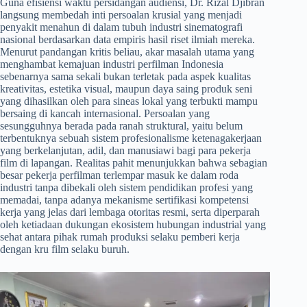
​Guna efisiensi waktu persidangan audiensi, Dr. Rizal Djibran
langsung membedah inti persoalan krusial yang menjadi
penyakit menahun di dalam tubuh industri sinematografi
nasional berdasarkan data empiris hasil riset ilmiah mereka.
Menurut pandangan kritis beliau, akar masalah utama yang
menghambat kemajuan industri perfilman Indonesia
sebenarnya sama sekali bukan terletak pada aspek kualitas
kreativitas, estetika visual, maupun daya saing produk seni
yang dihasilkan oleh para sineas lokal yang terbukti mampu
bersaing di kancah internasional. Persoalan yang
sesungguhnya berada pada ranah struktural, yaitu belum
terbentuknya sebuah sistem profesionalisme ketenagakerjaan
yang berkelanjutan, adil, dan manusiawi bagi para pekerja
film di lapangan. Realitas pahit menunjukkan bahwa sebagian
besar pekerja perfilman terlempar masuk ke dalam roda
industri tanpa dibekali oleh sistem pendidikan profesi yang
memadai, tanpa adanya mekanisme sertifikasi kompetensi
kerja yang jelas dari lembaga otoritas resmi, serta diperparah
oleh ketiadaan dukungan ekosistem hubungan industrial yang
sehat antara pihak rumah produksi selaku pemberi kerja
dengan kru film selaku buruh.