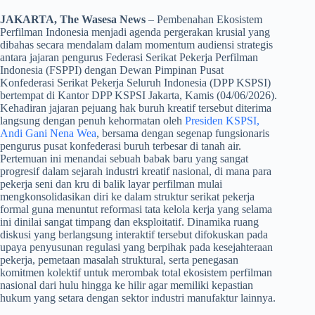
JAKARTA, The Wasesa News
– Pembenahan Ekosistem
Perfilman Indonesia menjadi agenda pergerakan krusial yang
dibahas secara mendalam dalam momentum audiensi strategis
antara jajaran pengurus Federasi Serikat Pekerja Perfilman
Indonesia (FSPPI) dengan Dewan Pimpinan Pusat
Konfederasi Serikat Pekerja Seluruh Indonesia (DPP KSPSI)
bertempat di Kantor DPP KSPSI Jakarta, Kamis (04/06/2026).
Kehadiran jajaran pejuang hak buruh kreatif tersebut diterima
langsung dengan penuh kehormatan oleh
Presiden KSPSI,
Andi Gani Nena Wea
, bersama dengan segenap fungsionaris
pengurus pusat konfederasi buruh terbesar di tanah air.
Pertemuan ini menandai sebuah babak baru yang sangat
progresif dalam sejarah industri kreatif nasional, di mana para
pekerja seni dan kru di balik layar perfilman mulai
mengkonsolidasikan diri ke dalam struktur serikat pekerja
formal guna menuntut reformasi tata kelola kerja yang selama
ini dinilai sangat timpang dan eksploitatif. Dinamika ruang
diskusi yang berlangsung interaktif tersebut difokuskan pada
upaya penyusunan regulasi yang berpihak pada kesejahteraan
pekerja, pemetaan masalah struktural, serta penegasan
komitmen kolektif untuk merombak total ekosistem perfilman
nasional dari hulu hingga ke hilir agar memiliki kepastian
hukum yang setara dengan sektor industri manufaktur lainnya.