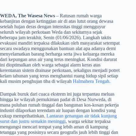
WEDA, The Wasesa News
– Ratusan rumah warga
kebanjiran dengan ketinggian air di atas lutut orang dewasa
setelah hujan deras dengan intensitas tinggi mengguyur
seluruh wilayah perkotaan Weda dan sekitarnya sejak
beberapa jam terakhir, Senin (01/06/2026). Langkah taktis
evakuasi mandiri terpaksa dilakukan oleh masyarakat setempat
secara swadaya menggunakan bantuan alat apa adanya demi
menyelamatkan barang berharga serta jiwa keluarga mereka
dari kepungan arus air yang terus meningkat. Kondisi darurat
ini dioptimalkan oleh warga sebagai alarm keras atas
kerentanan sistem drainase perkotaan, sekaligus menjadi potret
kelam tahunan yang terus menghantui ruang hidup sipil setiap
kali musim penghujan tiba di wilayah
Halmahera Tengah.
​Dampak buruk dari cuaca ekstrem ini juga terpantau meluas
hingga ke wilayah pemukiman padat di Desa Nurweda, di
mana puluhan rumah tinggal dan bangunan kos-kosan pekerja
industri dilaporkan terendam air luapan dengan kondisi yang
cukup memprihatinkan.
Lantaran genangan air tidak kunjung
surut dan justru semakin meninggi
, warga sekitar terpaksa
mengungsi mencari tempat yang lebih aman di kampung
tetangga yang posisinya secara geografis jauh lebih tinggi dan