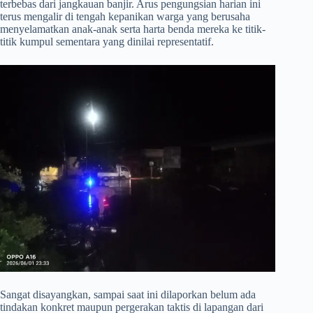
terbebas dari jangkauan banjir. Arus pengungsian harian ini
terus mengalir di tengah kepanikan warga yang berusaha
menyelamatkan anak-anak serta harta benda mereka ke titik-
titik kumpul sementara yang dinilai representatif.
​Sangat disayangkan, sampai saat ini dilaporkan belum ada
tindakan konkret maupun pergerakan taktis di lapangan dari