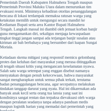
Pemerintah Daerah Kabupaten Halmahera Tengah maupun
Pemerintah Provinsi Maluku Utara dalam menurunkan tim
evakuasi resmi. Minimnya kehadiran otoritas penanggulangan
bencana di lokasi terdampak memaksa ratusan warga yang
ketakutan memilih untuk mengungsi secara mandiri ke
Kediaman Bupati serta area Kantor Bupati Halmahera
Tengah. Langkah massal ini diambil oleh jemaat korban banjir
guna mengamankan diri, sekaligus menjaga kewaspadaan
tingkat tinggi jangan sampai ada terjangan banjir susalan atau
kiriman air bah berbahaya yang bersumber dari luapan Sungai
Moriala.
​Ketiadaan skema mitigasi yang responsif memicu gelombang
protes dan keluhan dari masyarakat yang merasa ditinggalkan
di tengah situasi kritis yang mengancam keselamatan nyawa.
Salah satu warga setempat yang enggan disebut namanya
menyatakan dengan penuh kekecewaan, bahwa masyarakat
sangat mengharapkan untuk semua pihak terkait, terutama
badan penanggulangan bencana, agar secepatnya melakukan
tindakan tanggap darurat yang nyata. Hal ini dikarenakan ada
banyak anak kecil serta orang tua lansia yang saat ini
kondisinya sangat rentan dan terpaksa dievakuasi oleh warga
dengan peralatan seadanya tanpa adanya panduan medis
maupun logistik harian yang memadai dari pemerintah yang
berdaulat.