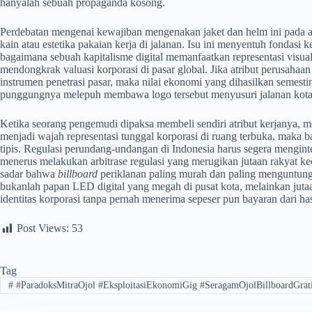
hanyalah sebuah propaganda kosong.
​Perdebatan mengenai kewajiban mengenakan jaket dan helm ini pada
kain atau estetika pakaian kerja di jalanan. Isu ini menyentuh fondasi k
bagaimana sebuah kapitalisme digital memanfaatkan representasi visual
mendongkrak valuasi korporasi di pasar global. Jika atribut perusahaan
instrumen penetrasi pasar, maka nilai ekonomi yang dihasilkan semesti
punggungnya melepuh membawa logo tersebut menyusuri jalanan kota
​Ketika seorang pengemudi dipaksa membeli sendiri atribut kerjanya, 
menjadi wajah representasi tunggal korporasi di ruang terbuka, maka 
tipis. Regulasi perundang-undangan di Indonesia harus segera mengint
menerus melakukan arbitrase regulasi yang merugikan jutaan rakyat keci
sadar bahwa
billboard
periklanan paling murah dan paling menguntungk
bukanlah papan LED digital yang megah di pusat kota, melainkan ju
identitas korporasi tanpa pernah menerima sepeser pun bayaran dari hasi
Post Views:
53
Tag
#
#ParadoksMitraOjol #EksploitasiEkonomiGig #SeragamOjolBillboardGrat