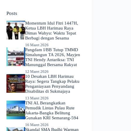
No
results
Posts
Momentum Idul Fitri 1447H,
Ketua LBH Harimau Raya
Dimas Wahyu: Waktu Tepat
Berbagi dengan Sesama
16 Maret 2026
Pangdam I/BB Tutup TMMD
Simalungun TA 2026, Mayjen
TNI Hendy Antariksa: TNI
Manunggal Bersama Rakyat
12 Maret 2026
​10 Desakan LBH Harimau
Raya: Segera Tangkap Pelaku
Penganiayaan Penyandang
Disabilitas di Sukmajaya
13 Maret 2026
TNI AL Berangkatkan
Pemudik Lintas Pulau Rute
Jakarta-Bangka Belitung
Gunakan KRI Semarang-594
16 Maret 2026
Skandal SMA Budhi Warman