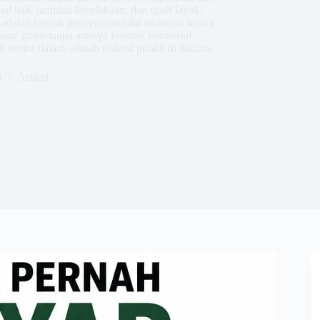
soal hak, jaminan kecelakaan, dan upah layak,
i adalah bentuk penyerapan nilai ekonomi secara
ame gratis tanpa adanya kontrak komersial
 senior dalam sebuah diskusi publik di Jakarta.
6
Artikel