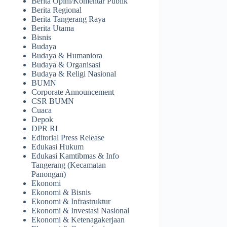
Berita Opini/Komentar Publik
Berita Regional
Berita Tangerang Raya
Berita Utama
Bisnis
Budaya
Budaya & Humaniora
Budaya & Organisasi
Budaya & Religi Nasional
BUMN
Corporate Announcement
CSR BUMN
Cuaca
Depok
DPR RI
Editorial Press Release
Edukasi Hukum
Edukasi Kamtibmas & Info
Tangerang (Kecamatan
Panongan)
Ekonomi
Ekonomi & Bisnis
Ekonomi & Infrastruktur
Ekonomi & Investasi Nasional
Ekonomi & Ketenagakerjaan