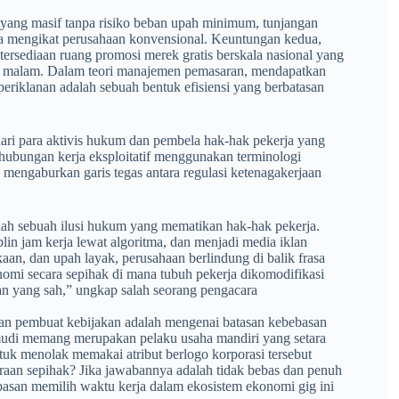
 yang masif tanpa risiko beban upah minimum, tunjangan
a mengikat perusahaan konvensional. Keuntungan kedua,
tersediaan ruang promosi merek gratis berskala nasional yang
arut malam. Dalam teori manajemen pemasaran, mendapatkan
periklanan adalah sebuah bentuk efisiensi yang berbatasan
dari para aktivis hukum dan pembela hak-hak pekerja yang
hubungan kerja eksploitatif menggunakan terminologi
mengaburkan garis tegas antara regulasi ketenagakerjaan
dalah sebuah ilusi hukum yang mematikan hak-hak pekerja.
lin jam kerja lewat algoritma, dan menjadi media iklan
kaan, dan upah layak, perusahaan berlindung di balik frasa
nomi secara sepihak di mana tubuh pekerja dikomodifikasi
an yang sah,” ungkap salah seorang pengacara
dan pembuat kebijakan adalah mengenai batasan kebebasan
gemudi memang merupakan pelaku usaha mandiri yang setara
tuk menolak memakai atribut berlogo korporasi tersebut
itraan sepihak? Jika jawabannya adalah tidak bebas dan penuh
basan memilih waktu kerja dalam ekosistem ekonomi gig ini