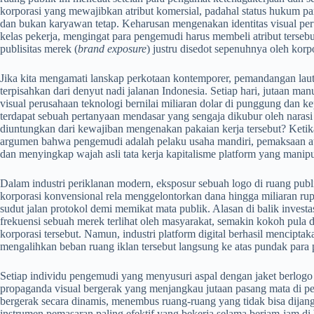
korporasi yang mewajibkan atribut komersial, padahal status hukum p
dan bukan karyawan tetap. Keharusan mengenakan identitas visual per
kelas pekerja, mengingat para pengemudi harus membeli atribut terseb
publisitas merek (
brand exposure
) justru disedot sepenuhnya oleh korpo
​Jika kita mengamati lanskap perkotaan kontemporer, pemandangan lauta
terpisahkan dari denyut nadi jalanan Indonesia. Setiap hari, jutaan 
visual perusahaan teknologi bernilai miliaran dolar di punggung dan ke
terdapat sebuah pertanyaan mendasar yang sengaja dikubur oleh narasi i
diuntungkan dari kewajiban mengenakan pakaian kerja tersebut? Ket
argumen bahwa pengemudi adalah pelaku usaha mandiri, pemaksaan atri
dan menyingkap wajah asli tata kerja kapitalisme platform yang manipul
​Dalam industri periklanan modern, eksposur sebuah logo di ruang publi
korporasi konvensional rela menggelontorkan dana hingga miliaran rup
sudut jalan protokol demi memikat mata publik. Alasan di balik investa
frekuensi sebuah merek terlihat oleh masyarakat, semakin kokoh pula d
korporasi tersebut. Namun, industri platform digital berhasil mencipt
mengalihkan beban ruang iklan tersebut langsung ke atas pundak para
​Setiap individu pengemudi yang menyusuri aspal dengan jaket berlogo
propaganda visual bergerak yang menjangkau jutaan pasang mata di pe
bergerak secara dinamis, menembus ruang-ruang yang tidak bisa dijan
instrumen pemasaran paling efektif yang bekerja selama berjam-jam di 