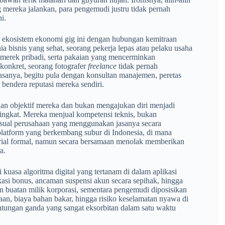
g mereka jalankan, para pengemudi justru tidak pernah
i.
n ekosistem ekonomi gig ini dengan hubungan kemitraan
ia bisnis yang sehat, seorang pekerja lepas atau pelaku usaha
 merek pribadi, serta pakaian yang mencerminkan
 konkret, seorang fotografer
freelance
tidak pernah
anya, begitu pula dengan konsultan manajemen, peretas
bendera reputasi mereka sendiri.
ian objektif mereka dan bukan mengajukan diri menjadi
singkat. Mereka menjual kompetensi teknis, bukan
sual perusahaan yang menggunakan jasanya secara
is platform yang berkembang subur di Indonesia, di mana
trial formal, namun secara bersamaan menolak memberikan
a.
i kuasa algoritma digital yang tertanam di dalam aplikasi
kasi bonus, ancaman suspensi akun secara sepihak, hingga
an buatan milik korporasi, sementara pengemudi diposisikan
an, biaya bahan bakar, hingga risiko keselamatan nyawa di
untungan ganda yang sangat eksorbitan dalam satu waktu