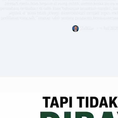
menjadi media iklan berjalan di ruang publik, namun ketika bicara 
perusahaan berlindung di balik frasa 'hubungan kemitraan mandiri'. In
sepihak di mana tubuh pekerja dikomodifikasi menjadi papan rekl
periklanan yang sah," ungkap salah seorang pengacara ketenagakerjaan
Zulfikar
9 Juli 202