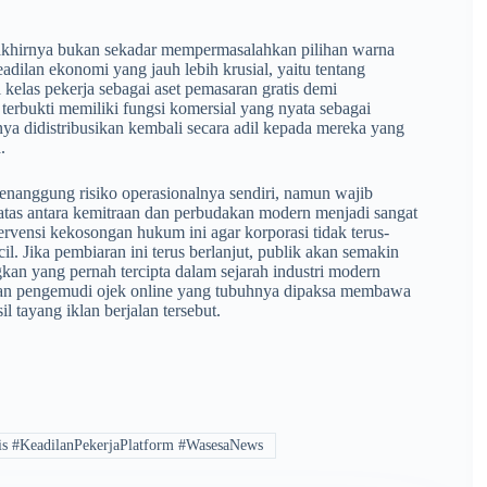
 akhirnya bukan sekadar mempermasalahkan pilihan warna
eadilan ekonomi yang jauh lebih krusial, yaitu tentang
 kelas pekerja sebagai aset pemasaran gratis demi
 terbukti memiliki fungsi komersial yang nyata sebagai
nya didistribusikan kembali secara adil kepada mereka yang
.
menanggung risiko operasionalnya sendiri, namun wajib
batas antara kemitraan dan perbudakan modern menjadi sangat
ervensi kekosongan hukum ini agar korporasi tidak terus-
l. Jika pembiaran ini terus berlanjut, publik akan semakin
an yang pernah tercipta dalam sejarah industri modern
taan pengemudi ojek online yang tubuhnya dipaksa membawa
l tayang iklan berjalan tersebut.
is #KeadilanPekerjaPlatform #WasesaNews