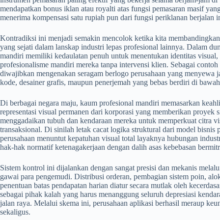
mendapatkan bonus iklan atau royalti atas fungsi pemasaran masif yan
menerima kompensasi satu rupiah pun dari fungsi periklanan berjalan in
​Kontradiksi ini menjadi semakin mencolok ketika kita membandingka
yang sejati dalam lanskap industri lepas profesional lainnya. Dalam dun
mandiri memiliki kedaulatan penuh untuk menentukan identitas visual,
profesionalisme mandiri mereka tanpa intervensi klien. Sebagai contoh
diwajibkan mengenakan seragam berlogo perusahaan yang menyewa jas
kode, desainer grafis, maupun penerjemah yang bebas berdiri di bawah 
​Di berbagai negara maju, kaum profesional mandiri memasarkan keahl
representasi visual permanen dari korporasi yang memberikan proyek 
menggadaikan tubuh dan kendaraan mereka untuk memperkuat citra vi
transaksional. Di sinilah letak cacat logika struktural dari model bisn
perusahaan menuntut kepatuhan visual total layaknya hubungan indus
hak-hak normatif ketenagakerjaan dengan dalih asas kebebasan bermitr
​Sistem kontrol ini dijalankan dengan sangat presisi dan mekanis melalu
gawai para pengemudi. Distribusi orderan, pembagian sistem poin, alo
penentuan batas pendapatan harian diatur secara mutlak oleh kecerdas
sebagai pihak kalah yang harus menanggung seluruh depresiasi kendara
jalan raya. Melalui skema ini, perusahaan aplikasi berhasil meraup ke
sekaligus.