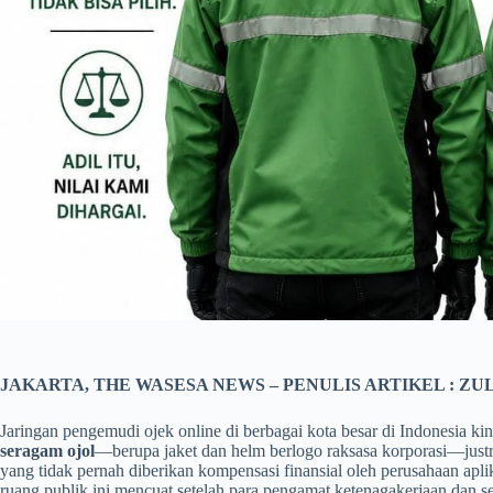
JAKARTA, THE WASESA NEWS – PENULIS ARTIKEL : ZU
Jaringan pengemudi ojek online di berbagai kota besar di Indonesia k
seragam ojol
—berupa jaket dan helm berlogo raksasa korporasi—justr
yang tidak pernah diberikan kompensasi finansial oleh perusahaan aplik
ruang publik ini mencuat setelah para pengamat ketenagakerjaan dan ser