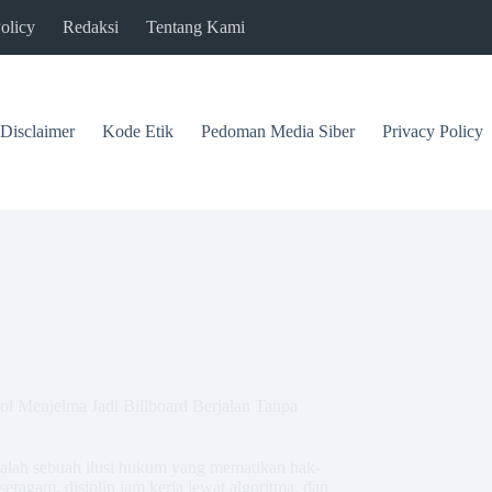
olicy
Redaksi
Tentang Kami
Disclaimer
Kode Etik
Pedoman Media Siber
Privacy Policy
ol Menjelma Jadi Billboard Berjalan Tanpa
 adalah sebuah ilusi hukum yang mematikan hak-
eragam, disiplin jam kerja lewat algoritma, dan