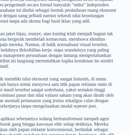
ara pengemudi secara formal hanyalah “mitra” independen
usahaan ini dinilai sebagai bentuk penindasan ruang ekonomi
ut dengan uang pribadi namun seluruh nilai keuntungan
rasi tanpa ada skema bagi hasil iklan yang adil.
n jaket hijau, oranye, atau kuning telah menjadi bagian tak
manusia bergerak membelah kemacetan, membawa identitas
pala mereka. Namun, di balik normalisasi visual tersebut,
ndahnya fleksibilitas kerja: siapa seandainya yang paling
ika manajemen perusahaan dengan lantang mempertahankan
but ini langsung meruntuhkan logika kemitraan itu sendiri
atif.
k memiliki nilai ekonomi yang sangat fantastis, di mana
iah hanya untuk menyewa satu titik papan reklame statis di
si masif tersebut sangat sederhana, yakni semakin tinggi
ominasi pasar dan nilai valuasi saham yang akan diraih oleh
akan anomali pemasaran yang jenius sekaligus culas dengan
 pekerjanya tanpa mengeluarkan modal sepeser pun.
 aplikasi sebenarnya sedang bertransformasi menjadi agen
losok gang hingga kawasan elite setiap detiknya. Mereka
gkau oleh papan reklame konvensional, bertindak sebagai
bawah terik matahari dan guyuran hujan. Ironisnya, alih-alih