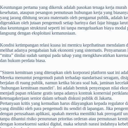
​Keuntungan pertama yang dikeruk adalah pasokan tenaga kerja murah
kesehatan, ataupun pesangon pemutusan hubungan kerja yang biasany
yang jarang dihitung secara matematis oleh pengamat publik, adalah ke
digerakkan oleh jutaan pengemudi setiap harinya dari fajar hingga l
dua keuntungan struktural seperti ini tanpa mengeluarkan biaya modal 
langsung dengan eksploitasi kemanusiaan.
​Kondisi ketimpangan relasi kuasa ini memicu keprihatinan mendalam 
melihat adanya pengabaian hak ekonomi yang sistematis. Penyamaran 
“mitra” dinilai sudah sampai pada tahap yang mengkhawatirkan karena 
dan hukum perdata biasa.
​”Sistem kemitraan yang diterapkan oleh korporasi platform saat ini a
Mereka menuntut pengemudi patuh terhadap standarisasi seragam, disip
berjalan di ruang publik, namun ketika bicara soal hak, jaminan kecela
‘hubungan kemitraan mandiri’. Ini adalah bentuk penyerapan nilai eko
menjadi papan reklame gratis tanpa adanya kontrak komersial periklan
ketenagakerjaan senior dalam sebuah diskusi publik di Jakarta.
Pertanyaan kritis yang kemudian harus dilayangkan kepada regulator 
yang dimiliki oleh para pengemudi itu sendiri di lapangan. Jika pen
dengan perusahaan aplikasi, apakah mereka memiliki hak prerogatif un
tanpa dihantui risiko penurunan prioritas orderan atau pemutusan kem
dengan konsekuensi sanksi digital, maka seluruh narasi indahnya kebe