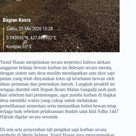
​Yusuf Hasan menjelaskan secara terperinci bahwa alokasi
anggaran belanja hewan kurban ini didesain secara merata,
dengan sistem satu desa muslim mendapatkan satu ekor sapi
jantan yang telah dinyatakan lolos uji kesehatan hewan oleh
dinas pertanian dan peternakan daerah. Langkah proaktif ini
sengaja diambil oleh Bupati Ikram Malan Sangadji jauh-jauh
hari sebelum hari pemotongan, agar panitia kurban di tingkat
desa memiliki waktu yang cukup untuk melakukan
pemeliharaan sementara serta memastikan bobot hewan tetap
terjaga baik sebelum pelaksanaan ibadah salat Idul Adha 1447
Hijriah digelar secara serentak.
​Di sela-sela penyerahan tali pengikat sapi kurban secara
simbolis di Weda Selatan, Yusuf Hasan juga menyampaikan