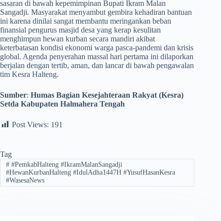
sasaran di bawah kepemimpinan Bupati Ikram Malan
Sangadji. Masyarakat menyambut gembira kehadiran bantuan
ini karena dinilai sangat membantu meringankan beban
finansial pengurus masjid desa yang kerap kesulitan
menghimpun hewan kurban secara mandiri akibat
keterbatasan kondisi ekonomi warga pasca-pandemi dan krisis
global. Agenda penyerahan massal hari pertama ini dilaporkan
berjalan dengan tertib, aman, dan lancar di bawah pengawalan
tim Kesra Halteng.
Sumber
:
Humas Bagian Kesejahteraan Rakyat (Kesra)
Setda Kabupaten Halmahera Tengah
Post Views:
191
Tag
#
#PemkabHalteng #IkramMalanSangadji
#HewanKurbanHalteng #IdulAdha1447H #YusufHasanKesra
#WasesaNews