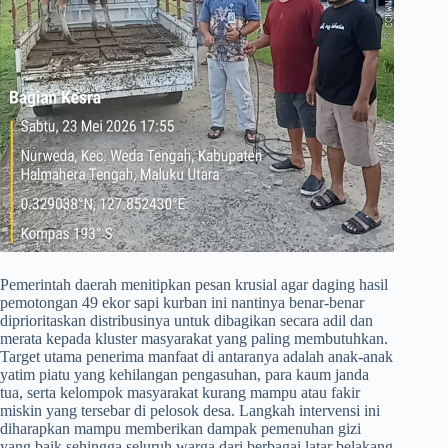
​Pemerintah daerah menitipkan pesan krusial agar daging hasil
pemotongan 49 ekor sapi kurban ini nantinya benar-benar
diprioritaskan distribusinya untuk dibagikan secara adil dan
merata kepada kluster masyarakat yang paling membutuhkan.
Target utama penerima manfaat di antaranya adalah anak-anak
yatim piatu yang kehilangan pengasuhan, para kaum janda
tua, serta kelompok masyarakat kurang mampu atau fakir
miskin yang tersebar di pelosok desa. Langkah intervensi ini
diharapkan mampu memberikan dampak pemenuhan gizi
yang baik sehingga seluruh warga dari berbagai latar belakang