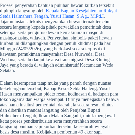
​Prosesi penyerahan bantuan puluhan hewan kurban tersebut
dipimpin langsung oleh
Kepala Bagian Kesejahteraan Rakyat
Setda Halmahera Tengah, Yusuf Hasan, S.Ag., M.Pd.I
.
Jajaran instansi teknis menyerahkan hewan ternak tersebut
secara langsung kepada pihak perwakilan pemerintah desa
setempat serta pengurus dewan kemakmuran masjid di
masing-masing wilayah. Penyerahan simbolis paket hewan
kurban ini dilangsungkan dengan penuh khidmat pada hari
Minggu (24/05/2026), yang berlokasi secara terpusat di
kawasan pemukiman masyarakat Desa Nurweda, Desa
Wedana, serta berlanjut ke area transmigrasi Desa Kluting
Jaya yang berada di wilayah administratif Kecamatan Weda
Selatan.
​Dalam kesempatan tatap muka yang penuh dengan nuansa
kekeluargaan tersebut, Kabag Kesra Setda Halteng, Yusuf
Hasan menyampaikan pidato resmi kedinasan di hadapan para
tokoh agama dan warga setempat. Dirinya menegaskan bahwa
atas nama institusi pemerintah daerah, ia secara resmi diutus
dan diberikan mandat langsung oleh Penjabat Bupati
Halmahera Tengah, Ikram Malan Sangadji, untuk mengawal
ketat proses pendistribusian serta menyerahkan secara
langsung bantuan sapi kurban tersebut ke seluruh wilayah
basis desa muslim. Kebijakan pemberian 49 ekor sapi