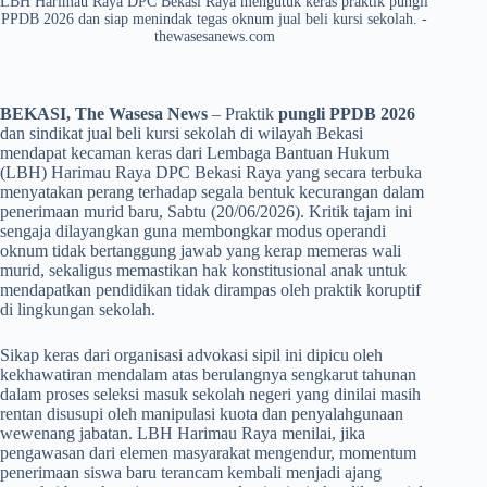
LBH Harimau Raya DPC Bekasi Raya mengutuk keras praktik pungli
PPDB 2026 dan siap menindak tegas oknum jual beli kursi sekolah. -
thewasesanews.com
BEKASI, The Wasesa News
– Praktik
pungli PPDB 2026
dan sindikat jual beli kursi sekolah di wilayah Bekasi
mendapat kecaman keras dari Lembaga Bantuan Hukum
(LBH) Harimau Raya DPC Bekasi Raya yang secara terbuka
menyatakan perang terhadap segala bentuk kecurangan dalam
penerimaan murid baru, Sabtu (20/06/2026). Kritik tajam ini
sengaja dilayangkan guna membongkar modus operandi
oknum tidak bertanggung jawab yang kerap memeras wali
murid, sekaligus memastikan hak konstitusional anak untuk
mendapatkan pendidikan tidak dirampas oleh praktik koruptif
di lingkungan sekolah.
​Sikap keras dari organisasi advokasi sipil ini dipicu oleh
kekhawatiran mendalam atas berulangnya sengkarut tahunan
dalam proses seleksi masuk sekolah negeri yang dinilai masih
rentan disusupi oleh manipulasi kuota dan penyalahgunaan
wewenang jabatan. LBH Harimau Raya menilai, jika
pengawasan dari elemen masyarakat mengendur, momentum
penerimaan siswa baru terancam kembali menjadi ajang