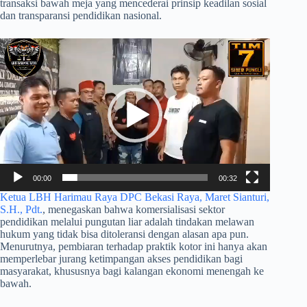
transaksi bawah meja yang mencederai prinsip keadilan sosial
dan transparansi pendidikan nasional.
Pemutar
Video
00:00
00:32
Ketua LBH Harimau Raya DPC Bekasi Raya, Maret Sianturi,
S.H., Pdt.
, menegaskan bahwa komersialisasi sektor
pendidikan melalui pungutan liar adalah tindakan melawan
hukum yang tidak bisa ditoleransi dengan alasan apa pun.
Menurutnya, pembiaran terhadap praktik kotor ini hanya akan
memperlebar jurang ketimpangan akses pendidikan bagi
masyarakat, khususnya bagi kalangan ekonomi menengah ke
bawah.