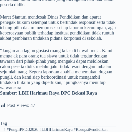
peserta didik.
​Maret Sianturi mendesak Dinas Pendidikan dan aparat
penegak hukum setempat untuk bertindak responsif serta tidak
tebang pilih dalam memproses setiap laporan kecurangan, agar
kepercayaan publik terhadap institusi pendidikan tidak runtuh
akibat pembiaran tindakan pidana korporasi di sekolah.
​“Jangan ada lagi negosiasi ruang kelas di bawah meja. Kami
mengajak para orang tua siswa untuk tidak tergiur dengan
tawaran dari pihak-pihak yang mengaku dapat meloloskan
calon peserta didik melalui jalur tidak resmi dengan imbalan
sejumlah uang. Segera laporkan apabila menemukan dugaan
pungli, dan kami siap berkoordinasi untuk mengambil
tindakan hukum yang diperlukan,” pungkasnya menutup
wawancara.
Sumber:
LBH Harimau Raya DPC Bekasi Raya
Post Views:
47
Tag
#
#PungliPPDB2026 #LBHHarimauRaya #KorupsiPendidikan