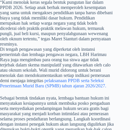
​“Kami menolak keras segala bentuk pungutan liar dalam
PPDB 2026. Setiap anak berhak memperoleh kesempatan
yang sama untuk mengakses pendidikan tanpa harus dibebani
biaya yang tidak memiliki dasar hukum. Pendidikan
merupakan hak setiap warga negara yang tidak boleh
dicederai oleh praktik-praktik melawan hukum, termasuk
pungli, jual beli kursi, maupun penyalahgunaan wewenang
oleh oknum tertentu,” tegas Maret Sianturi dalam pernyataan
resminya.
Di tengah pengawasan yang diperketat oleh instansi
pemerintah dan lembaga pengawas negara, LBH Harimau
Raya juga mengimbau para orang tua siswa agar tidak
terjebak dalam skema manipulatif yang ditawarkan oleh calo
atau oknum sekolah. Wali murid didorong untuk berani
menolak dan mendokumentasikan setiap indikasi pemerasan
demi menjaga integritas
pelaksanaan PPDB serta Seleksi
Penerimaan Murid Baru (SPMB) tahun ajaran 2026/2027.
​Sebagai bentuk tindakan nyata, lembaga bantuan hukum ini
menyatakan kesiapannya untuk membuka posko pengaduan
serta menyediakan pendampingan hukum secara gratis bagi
masyarakat yang menjadi korban intimidasi atau pemerasan
selama proses pendaftaran berlangsung. Langkah koordinasi
dengan instansi penegak hukum akan langsung digulirkan jika
ditemukan bukti-bukti otentik yang merugikan hak-hak calon