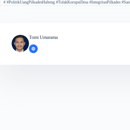
#
#PolitikUangPilkadesHalteng #TolakKorupsiDesa #IntegritasPilkades #S
Tomi Umarama