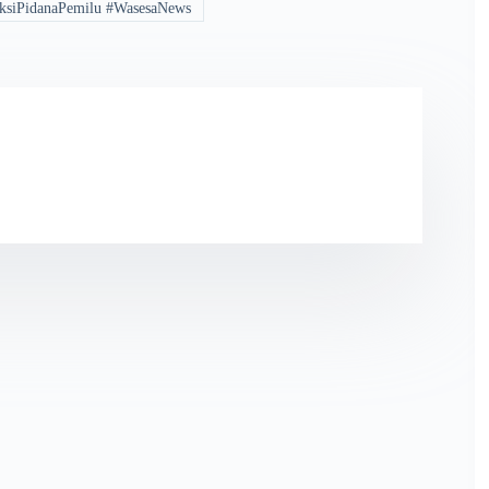
anksiPidanaPemilu #WasesaNews