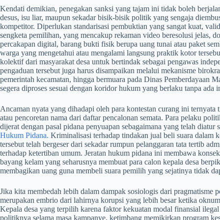
​Kendati demikian, penegakan sanksi yang tajam ini tidak boleh berjal
desus, isu liar, maupun sekadar bisik-bisik politik yang sengaja diem
kompetitor. Diperlukan standarisasi pembuktian yang sangat kuat, valid
sengketa pemilihan, yang mencakup rekaman video beresolusi jelas, doku
percakapan digital, barang bukti fisik berupa uang tunai atau paket sem
warga yang mengetahui atau mengalami langsung praktik kotor tersebut.
kolektif dari masyarakat desa untuk bertindak sebagai pengawas inde
pengaduan tersebut juga harus disampaikan melalui mekanisme birokrasi
pemerintah kecamatan, hingga bermuara pada Dinas Pemberdayaan Masy
segera diproses sesuai dengan koridor hukum yang berlaku tanpa ada int
​Ancaman nyata yang dihadapi oleh para kontestan curang ini ternyata ti
atau pencoretan nama dari daftar pencalonan semata. Para pelaku politi
dijerat dengan pasal pidana penyuapan sebagaimana yang telah diatur s
Hukum Pidana.
Kriminalisasi terhadap tindakan jual beli suara dalam 
tersebut telah bergeser dari sekadar rumpun pelanggaran tata tertib ad
terhadap ketertiban umum. Jeratan hukum pidana ini membawa konsekue
bayang kelam yang seharusnya membuat para calon kepala desa berpik
membagikan uang guna membeli suara pemilih yang sejatinya tidak dapa
​Jika kita membedah lebih dalam dampak sosiologis dari pragmatisme polit
merupakan embrio dari lahirnya korupsi yang lebih besar ketika oknum 
Kepala desa yang terpilih karena faktor kekuatan modal finansial ileg
politiknya selama masa kampanye, ketimbang memikirkan program ke