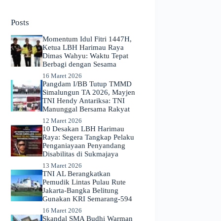
No
results
Posts
Momentum Idul Fitri 1447H,
Ketua LBH Harimau Raya
Dimas Wahyu: Waktu Tepat
Berbagi dengan Sesama
16 Maret 2026
Pangdam I/BB Tutup TMMD
Simalungun TA 2026, Mayjen
TNI Hendy Antariksa: TNI
Manunggal Bersama Rakyat
12 Maret 2026
​10 Desakan LBH Harimau
Raya: Segera Tangkap Pelaku
Penganiayaan Penyandang
Disabilitas di Sukmajaya
13 Maret 2026
TNI AL Berangkatkan
Pemudik Lintas Pulau Rute
Jakarta-Bangka Belitung
Gunakan KRI Semarang-594
16 Maret 2026
Skandal SMA Budhi Warman