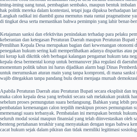
iming-iming uang tunai, pembagian sembako, maupun bentuk imbalan ma
hak politik mereka dalam kontestasi, tetapi juga dipaksa berhadapan 
Langkah radikal ini diambil guna memutus mata rantai pragmatisme yan
di tingkat desa serta memastikan bahwa pemimpin yang lahir benar-ben
​Ketajaman sanksi dan efektivitas penindakan terhadap para pelaku pem
keberanian dan ketegasan Peraturan Daerah maupun Peraturan Bupati
Pemilihan Kepala Desa merupakan bagian dari kewenangan otonomi da
penegakan hukum sering kali memperlihatkan adanya disparitas atau p
ini kerap kali dikritik oleh berbagai kalangan pengamat hukum tata n
kepala desa bermental korup untuk bermanuver jika regulasi di daerahn
momentum politik tahun ini harus dijadikan alarm bagi Dinas Pemberd
untuk merumuskan aturan main yang tanpa kompromi, di mana sanksi te
wajib ditegakkan tanpa pandang bulu demi menjaga muruah demokrasi 
​Apabila Peraturan Daerah atau Peraturan Bupati secara eksplisit dan t
maka calon kepala desa yang terbukti secara sah melakukan praktik har
sebelum proses pemungutan suara berlangsung. Bahkan yang lebih prog
pembatalan kemenangan calon terpilih meskipun proses pemungutan sua
memenangi suara terbanyak. Pembatalan ini merupakan bentuk hukuman
seluruh modal sosial maupun finansial yang telah diinvestasikan oleh s
benteng pertahanan terakhir yang menyatakan dengan tegas bahwa ke
cacat hukum sejak dalam pikiran dan tidak memiliki legitimasi sosiol