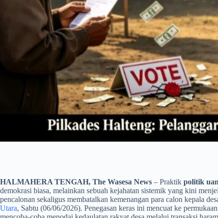
HALMAHERA TENGAH, The Wasesa News
– Praktik
politik ua
demokrasi biasa, melainkan sebuah kejahatan sistemik yang kini men
pencalonan sekaligus membatalkan kemenangan para calon kepala des
Utara
, Sabtu (06/06/2026). Penegasan keras ini mencuat ke permukaan s
mencoba-coba menodai kedaulatan rakyat desa melalui transaksi hara