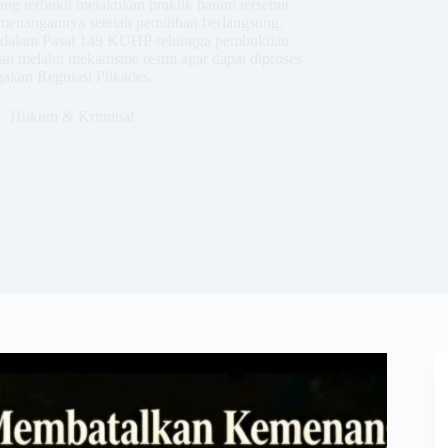
ang terbukti melakukan praktik haram tersebut
emenangannya setelah pemilihan berlangsung.
ur dalam Pasal 149 KUHP sehingga pembuktian
kan melalui mekanisme resmi agar dapat diproses
akan Regulasi Pilkades.
Hukum & Kriminal