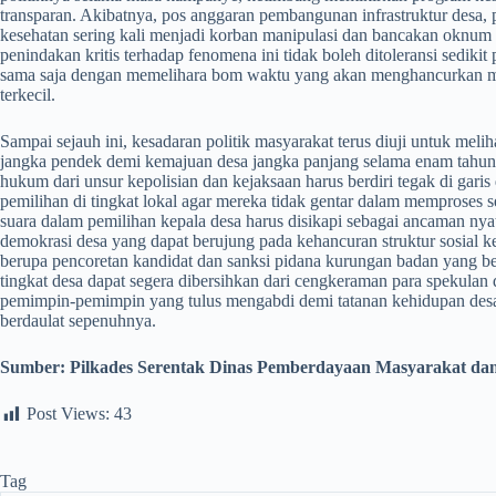
transparan. Akibatnya, pos anggaran pembangunan infrastruktur desa
kesehatan sering kali menjadi korban manipulasi dan bancakan oknum 
penindakan kritis terhadap fenomena ini tidak boleh ditoleransi sediki
sama saja dengan memelihara bom waktu yang akan menghancurkan mas
terkecil.
​Sampai sejauh ini, kesadaran politik masyarakat terus diuji untuk m
jangka pendek demi kemajuan desa jangka panjang selama enam tahun 
hukum dari unsur kepolisian dan kejaksaan harus berdiri tegak di gar
pemilihan di tingkat lokal agar mereka tidak gentar dalam memproses s
suara dalam pemilihan kepala desa harus disikapi sebagai ancaman nyata
demokrasi desa yang dapat berujung pada kehancuran struktur sosial 
berupa pencoretan kandidat dan sanksi pidana kurungan badan yang berja
tingkat desa dapat segera dibersihkan dari cengkeraman para spekula
pemimpin-pemimpin yang tulus mengabdi demi tatanan kehidupan desa y
berdaulat sepenuhnya.
Sumber: Pilkades Serentak Dinas Pemberdayaan Masyarakat d
Post Views:
43
Tag