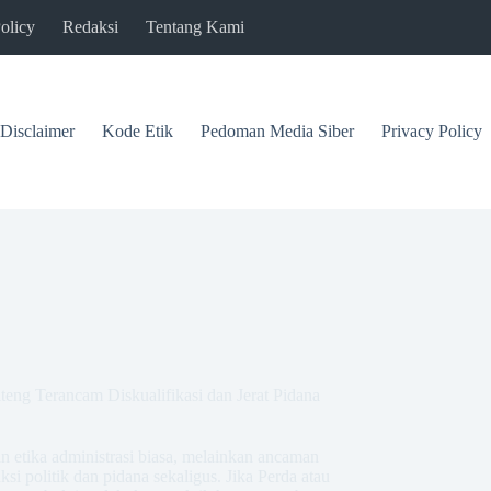
olicy
Redaksi
Tentang Kami
Disclaimer
Kode Etik
Pedoman Media Siber
Privacy Policy
g Terancam Diskualifikasi dan Jerat Pidana
an etika administrasi biasa, melainkan ancaman
si politik dan pidana sekaligus. Jika Perda atau