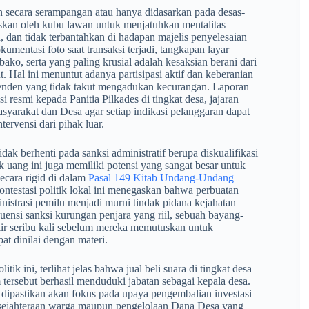
an secara serampangan atau hanya didasarkan pada desas-
buskan oleh kubu lawan untuk menjatuhkan mentalitas
, dan tidak terbantahkan di hadapan majelis penyelesaian
mentasi foto saat transaksi terjadi, tangkapan layar
bako, serta yang paling krusial adalah kesaksian berani dari
 Hal ini menuntut adanya partisipasi aktif dan keberanian
penden yang tidak takut mengadukan kecurangan. Laporan
 resmi kepada Panitia Pilkades di tingkat desa, jajaran
arakat dan Desa agar setiap indikasi pelanggaran dapat
ervensi dari pihak luar.
dak berhenti pada sanksi administratif berupa diskualifikasi
k uang ini juga memiliki potensi yang sangat besar untuk
ecara rigid di dalam
Pasal 149 Kitab Undang-Undang
kontestasi politik lokal ini menegaskan bahwa perbuatan
ministrasi pemilu menjadi murni tindak pidana kejahatan
nsi sanksi kurungan penjara yang riil, sebuah bayang-
ir seribu kali sebelum mereka memutuskan untuk
t dinilai dengan materi.
ik ini, terlihat jelas bahwa jual beli suara di tingkat desa
tersebut berhasil menduduki jabatan sebagai kepala desa.
al dipastikan akan fokus pada upaya pengembalian investasi
sejahteraan warga maupun pengelolaan Dana Desa yang