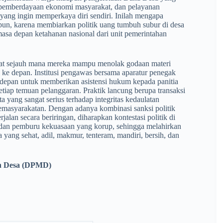
, pemberdayaan ekonomi masyarakat, dan pelayanan
yang ingin memperkaya diri sendiri. Inilah mengapa
t pun, karena membiarkan politik uang tumbuh subur di desa
a depan ketahanan nasional dari unit pemerintahan
elihat sejauh mana mereka mampu menolak godaan materi
ke depan. Institusi pengawas bersama aparatur penegak
is depan untuk memberikan asistensi hukum kepada panitia
etiap temuan pelanggaran. Praktik lancung berupa transaksi
 yang sangat serius terhadap integritas kedaulatan
kemasyarakatan. Dengan adanya kombinasi sanksi politik
lan secara beriringan, diharapkan kontestasi politik di
n dan pemburu kekuasaan yang korup, sehingga melahirkan
ang sehat, adil, makmur, tenteram, mandiri, bersih, dan
an Desa (DPMD)