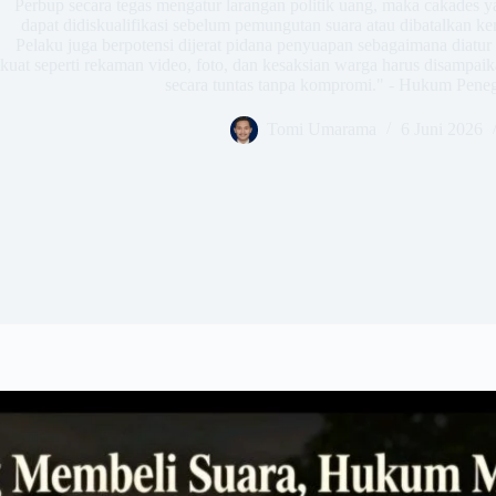
Perbup secara tegas mengatur larangan politik uang, maka cakades y
dapat didiskualifikasi sebelum pemungutan suara atau dibatalkan k
Pelaku juga berpotensi dijerat pidana penyuapan sebagaimana diat
kuat seperti rekaman video, foto, dan kesaksian warga harus disampai
secara tuntas tanpa kompromi." - Hukum Peneg
Tomi Umarama
6 Juni 2026