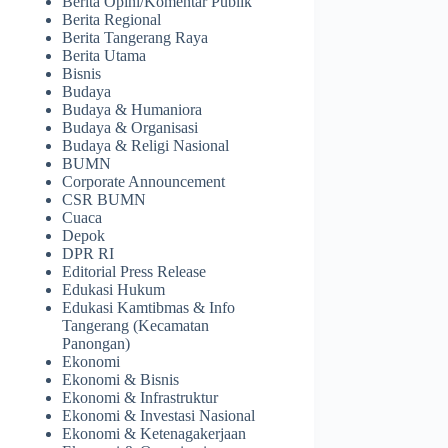
Berita Opini/Komentar Publik
Berita Regional
Berita Tangerang Raya
Berita Utama
Bisnis
Budaya
Budaya & Humaniora
Budaya & Organisasi
Budaya & Religi Nasional
BUMN
Corporate Announcement
CSR BUMN
Cuaca
Depok
DPR RI
Editorial Press Release
Edukasi Hukum
Edukasi Kamtibmas & Info
Tangerang (Kecamatan
Panongan)
Ekonomi
Ekonomi & Bisnis
Ekonomi & Infrastruktur
Ekonomi & Investasi Nasional
Ekonomi & Ketenagakerjaan