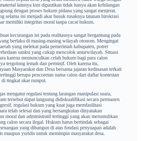
terial lainnya kini dipastikan tidak hanya akan kehilangan
langsung dengan proses hukum pidana yang sangat menjerat.
g selama ini menjadi akar busuk rusaknya tatanan birokrasi
ar memiliki integritas moral tanpa cacat hukum.
buat kecurangan ini pada realitasnya sangat bergantung pada
 yang berlaku di masing-masing wilayah otonom. Mengingat
erah yang melekat pada pemerintah kabupaten, potret
erbedaan sanksi yang cukup mencolok antarwilayah. Situasi
egara karena memunculkan celah hukum bagi para calon
ya tergolong lemah dan permisif. Oleh karena itu,
ayaan Masyarakat dan Desa bersama jajaran kedinasan terkait
rtinggi berupa pencoretan nama calon dari daftar kontestan
di tingkat akar rumput.
egas mengatur regulasi tentang larangan manipulasi suara,
am tersebut dapat langsung didiskualifikasi secara permanen
resif, regulasi hukum yang kuat juga memfasilitasi
ra telah selesai dan yang bersangkutan dinyatakan
 moral dan administratif tertinggi yang akan meruntuhkan
ang calon secara ilegal. Hukum harus bertindak sebagai
menangan yang dibangun di atas fondasi penyuapan adalah
ogis maupun yuridis untuk memimpin masyarakat desa.