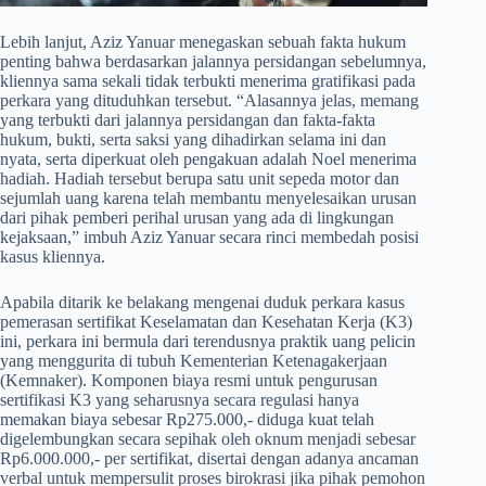
​Lebih lanjut, Aziz Yanuar menegaskan sebuah fakta hukum
penting bahwa berdasarkan jalannya persidangan sebelumnya,
kliennya sama sekali tidak terbukti menerima gratifikasi pada
perkara yang dituduhkan tersebut. “Alasannya jelas, memang
yang terbukti dari jalannya persidangan dan fakta-fakta
hukum, bukti, serta saksi yang dihadirkan selama ini dan
nyata, serta diperkuat oleh pengakuan adalah Noel menerima
hadiah. Hadiah tersebut berupa satu unit sepeda motor dan
sejumlah uang karena telah membantu menyelesaikan urusan
dari pihak pemberi perihal urusan yang ada di lingkungan
kejaksaan,” imbuh Aziz Yanuar secara rinci membedah posisi
kasus kliennya.
​Apabila ditarik ke belakang mengenai duduk perkara kasus
pemerasan sertifikat Keselamatan dan Kesehatan Kerja (K3)
ini, perkara ini bermula dari terendusnya praktik uang pelicin
yang menggurita di tubuh Kementerian Ketenagakerjaan
(Kemnaker). Komponen biaya resmi untuk pengurusan
sertifikasi K3 yang seharusnya secara regulasi hanya
memakan biaya sebesar Rp275.000,- diduga kuat telah
digelembungkan secara sepihak oleh oknum menjadi sebesar
Rp6.000.000,- per sertifikat, disertai dengan adanya ancaman
verbal untuk mempersulit proses birokrasi jika pihak pemohon