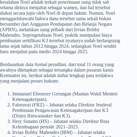
kesalahan Noel adalah terkait penerimaan uang tidak sah
selama dirinya menjabat sebagai wamen, dan hal tersebut
diakui secara jujur oleh Noel di depan hakim. Namun, Noel
menggarisbawahi bahwa dana tersebut sama sekali bukan
bersumber dari Anggaran Pendapatan dan Belanja Negara
(APBN), melainkan uang pribadi dari Irvian Bobby
Mahendro. Sepengetahuan Noel, praktik manipulasi biaya
pembuatan sertifikasi K3 tersebut nyatanya sudah berlangsung
lama sejak tahun 2012 hingga 2024, sedangkan Noel sendiri
baru menjabat pada medio 2024 hingga 2025.
​Berdasarkan data formal peradilan, dari total 11 orang yang
awalnya ditetapkan sebagai tersangka dalam pusaran kasus
Kemnaker ini, berikut adalah daftar lengkap para terdakwa
yang menjalani proses hukum:
​Immanuel Ebenezer Gerungan (Mantan Wakil Menteri
Ketenagakerjaan).
​Fahrurozi (FRZ) – Jabatan selaku Direktur Jenderal
Pembinaan Pengawasan Ketenagakerjaan dan K3
(Dirjen Binwasnaker dan K3).
​Hery Sutanto (HS) – Jabatan selaku Direktur Bina
Kelembagaan periode 2021–2025.
​Irvian Bobby Mahendro (IBM) – Jabatan selaku