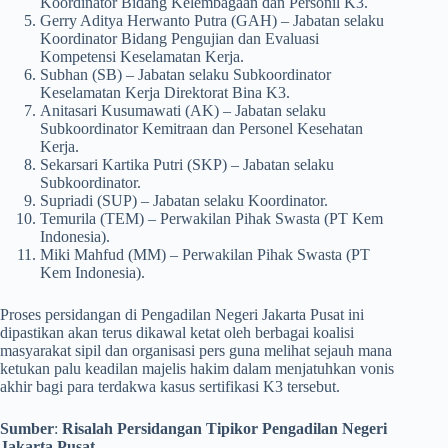
Koordinator Bidang Kelembagaan dan Personil K3.
​Gerry Aditya Herwanto Putra (GAH) – Jabatan selaku
Koordinator Bidang Pengujian dan Evaluasi
Kompetensi Keselamatan Kerja.
​Subhan (SB) – Jabatan selaku Subkoordinator
Keselamatan Kerja Direktorat Bina K3.
​Anitasari Kusumawati (AK) – Jabatan selaku
Subkoordinator Kemitraan dan Personel Kesehatan
Kerja.
​Sekarsari Kartika Putri (SKP) – Jabatan selaku
Subkoordinator.
​Supriadi (SUP) – Jabatan selaku Koordinator.
​Temurila (TEM) – Perwakilan Pihak Swasta (PT Kem
Indonesia).
​Miki Mahfud (MM) – Perwakilan Pihak Swasta (PT
Kem Indonesia).
​Proses persidangan di Pengadilan Negeri Jakarta Pusat ini
dipastikan akan terus dikawal ketat oleh berbagai koalisi
masyarakat sipil dan organisasi pers guna melihat sejauh mana
ketukan palu keadilan majelis hakim dalam menjatuhkan vonis
akhir bagi para terdakwa kasus sertifikasi K3 tersebut.
Sumber
:
Risalah Persidangan Tipikor Pengadilan Negeri
Jakarta Pusat