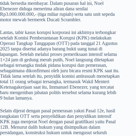
tidak bersedia membayar. Dalam pusaran hal ini, Noel
Ebenezer diduga menerima aliran dana senilai
Rp3.000.000.000,- (tiga miliar rupiah) serta satu unit sepeda
motor mewah bermerek Ducati Scrambler.
​Lantas, tabir kasus korupsi korporasi ini akhirnya terbongkar
setelah Komisi Pemberantasan Korupsi (KPK) melakukan
Operasi Tangkap Tanggapan (OTT) pada tanggal 21 Agustus
2025 tanpa disertai adanya barang bukti uang tunai di
lapangan. Setelah melalui proses pemeriksaan intensif selama
1×24 jam di gedung merah putih, Noel langsung ditetapkan
sebagai tersangka tindak pidana korupsi dan pemerasan,
sebagaimana dikonfirmasi oleh juru bicara resmi KPK saat itu.
Tidak lama setelah itu, penyidik komisi antirasuah menetapkan
total 11 orang sebagai tersangka, termasuk Wakil Menteri
Ketenagakerjaan saat itu, Immanuel Ebenezer, yang tercatat
baru mengemban jabatan politis tersebut selama kurang lebih
9 bulan lamanya.
​Selain dijerat dengan pasal pemerasan yakni Pasal 12e, hasil
rangkaian OTT serta penyelidikan dan penyidikan intensif
KPK juga menjerat Noel dengan pasal gratifikasi yaitu Pasal
12B. Menurut dalih hukum yang disimpulkan dalam
persidangan, konstruksi hukum untuk mengusut seluruh