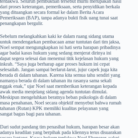
terdakwa. Seluruh pembuktian tersebut murni merupakan hasil
dari proses keterangan, pemeriksaan, serta penyidikan berkala
yang dituangkan secara formal ke dalam Berita Acara
Pemeriksaan (BAP), tanpa adanya bukti fisik uang tunai saat
penangkapan bergulir.
​Sebelum melangkahkan kaki ke dalam ruang sidang utama
untuk mendengarkan pembacaan amar tuntutan dari tim jaksa,
Noel sempat mengungkapkan isi hati serta harapan pribadinya
agar badai kasus hukum yang sedang menjerat dirinya ini
dapat segera selesai dan menemui titik kejelasan hukum yang
inkrah. “Saya juga berharap agar proses hukum ini cepat
selesailah. Jangan sampai berlarut-larut, jujur capek juga kita
berada di dalam tahanan. Karena kita semua tahu sendiri yang
namanya berada di dalam tahanan itu rasanya sama sekali
nggak enak,” ujar Noel saat memberikan keterangan kepada
awak media menjelang sidang agenda tuntutan dimulai.
Meskipun mengeluhkan beratnya beban psikologis di dalam
masa penahanan, Noel secara objektif menyebut bahwa rumah
tahanan (Rutan) KPK memiliki kualitas pelayanan yang
sangat bagus bagi para tahanan.
​Dari sudut pandang tim penasihat hukum, harapan besar akan
adanya keadilan yang berpihak pada kliennya terus disuarakan
secara lantang. Kuasa hukum terdakwa Noel Ebenezer, yakni