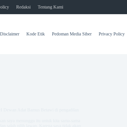
olicy
Redaksi
Tentang Kami
Disclaimer
Kode Etik
Pedoman Media Siber
Privacy Policy
 LBH Dewan Adat Bamus Betawi di pengadilan
kan saya menunggu itu untuk kita sama-sama
an salah pilih lawan. Karena saya tidak akan