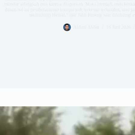
mundur selangkah pun karena dilaporkan. Maka menjadi aneh ketik
dalam hal ini pemberantasan korupsi kok terkesan terhambat, atau 
melindungi Heikal," ujar Jalih Pitoeng saat dihubungi 
Aldino Akbar
16 Juni 2026