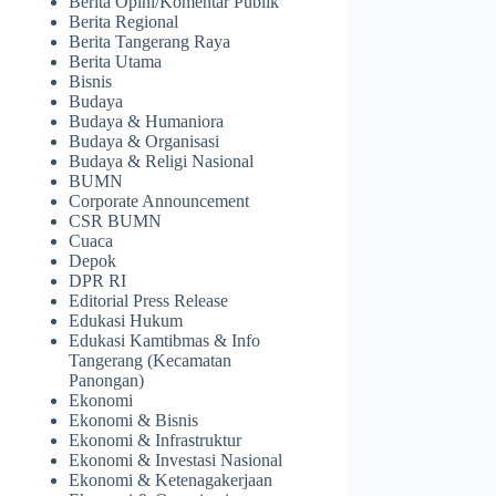
Berita Opini/Komentar Publik
Berita Regional
Berita Tangerang Raya
Berita Utama
Bisnis
Budaya
Budaya & Humaniora
Budaya & Organisasi
Budaya & Religi Nasional
BUMN
Corporate Announcement
CSR BUMN
Cuaca
Depok
DPR RI
Editorial Press Release
Edukasi Hukum
Edukasi Kamtibmas & Info
Tangerang (Kecamatan
Panongan)
Ekonomi
Ekonomi & Bisnis
Ekonomi & Infrastruktur
Ekonomi & Investasi Nasional
Ekonomi & Ketenagakerjaan