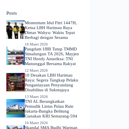
No
results
Posts
Momentum Idul Fitri 1447H,
Ketua LBH Harimau Raya
Dimas Wahyu: Waktu Tepat
Berbagi dengan Sesama
16 Maret 2026
Pangdam I/BB Tutup TMMD
Simalungun TA 2026, Mayjen
TNI Hendy Antariksa: TNI
Manunggal Bersama Rakyat
12 Maret 2026
​10 Desakan LBH Harimau
Raya: Segera Tangkap Pelaku
Penganiayaan Penyandang
Disabilitas di Sukmajaya
13 Maret 2026
TNI AL Berangkatkan
Pemudik Lintas Pulau Rute
Jakarta-Bangka Belitung
Gunakan KRI Semarang-594
16 Maret 2026
Skandal SMA Budhi Warman