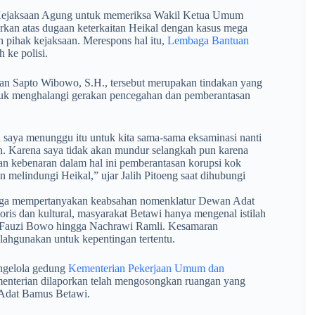
nta Kejaksaan Agung untuk memeriksa Wakil Ketua Umum
rkan atas dugaan keterkaitan Heikal dengan kasus mega
eh pihak kejaksaan. Merespons hal itu,
Lembaga Bantuan
 ke polisi.
an Sapto Wibowo, S.H., tersebut merupakan tindakan yang
tuk menghalangi gerakan pencegahan dan pemberantasan
 saya menunggu itu untuk kita sama-sama eksaminasi nanti
n. Karena saya tidak akan mundur selangkah pun karena
an kebenaran dalam hal ini pemberantasan korupsi kok
 melindungi Heikal,” ujar Jalih Pitoeng saat dihubungi
ni juga mempertanyakan keabsahan nomenklatur Dewan Adat
ris dan kultural, masyarakat Betawi hanya mengenal istilah
rti Fauzi Bowo hingga Nachrawi Ramli. Kesamaran
lahgunakan untuk kepentingan tertentu.
engelola gedung
Kementerian Pekerjaan Umum dan
menterian dilaporkan telah mengosongkan ruangan yang
Adat Bamus Betawi.