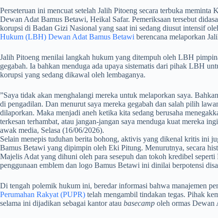
​Perseteruan ini mencuat setelah Jalih Pitoeng secara terbuka memi
Dewan Adat Bamus Betawi, Heikal Safar. Pemeriksaan tersebut didasa
korupsi di Badan Gizi Nasional yang saat ini sedang diusut intensif ol
Hukum (LBH) Dewan Adat Bamus Betawi
berencana melaporkan Jalih
​Jalih Pitoeng menilai langkah hukum yang ditempuh oleh LBH pimpin
gegabah. Ia bahkan menduga ada upaya sistematis dari pihak LBH un
korupsi yang sedang dikawal oleh lembaganya.
​”Saya tidak akan menghalangi mereka untuk melaporkan saya. Bahkan
di pengadilan. Dan menurut saya mereka gegabah dan salah pilih lawa
dilaporkan. Maka menjadi aneh ketika kita sedang berusaha menegakk
terkesan terhambat, atau jangan-jangan saya menduga kuat mereka ingin
awak media, Selasa (16/06/2026).
Selain menepis tuduhan berita bohong, aktivis yang dikenal kritis i
Bamus Betawi yang dipimpin oleh Eki Pitung. Menurutnya, secara histo
Majelis Adat yang dihuni oleh para sesepuh dan tokoh kredibel sepe
penggunaan emblem dan logo Bamus Betawi ini dinilai berpotensi disa
​Di tengah polemik hukum ini, beredar informasi bahwa manajemen p
Perumahan Rakyat (PUPR)
telah mengambil tindakan tegas. Pihak ke
selama ini dijadikan sebagai kantor atau
basecamp
oleh ormas Dewan 