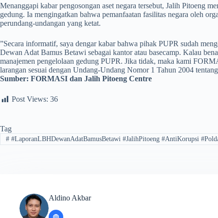
​Menanggapi kabar pengosongan aset negara tersebut, Jalih Pitoeng mem
gedung. Ia mengingatkan bahwa pemanfaatan fasilitas negara oleh orga
perundang-undangan yang ketat.
​”Secara informatif, saya dengar kabar bahwa pihak PUPR sudah me
Dewan Adat Bamus Betawi sebagai kantor atau basecamp. Kalau benar,
manajemen pengelolaan gedung PUPR. Jika tidak, maka kami FORMAS
larangan sesuai dengan Undang-Undang Nomor 1 Tahun 2004 tentang 
Sumber:
FORMASI dan Jalih Pitoeng Centre
Post Views:
36
Tag
#
#LaporanLBHDewanAdatBamusBetawi #JalihPitoeng #AntiKorupsi #Pold
Aldino Akbar