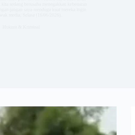
a kita sedang berusaha menegakkan kebenaran
jangan-jangan saya menduga kuat mereka ingin
awak media, Selasa (16/06/2026).
Hukum & Kriminal