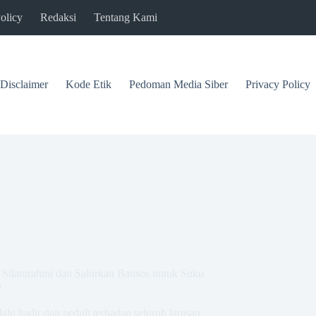
olicy
Redaksi
Tentang Kami
Disclaimer
Kode Etik
Pedoman Media Siber
Privacy Policy
Silaturahmi dan Salurkan Bansos untuk Suku
p
alu hadir dan peduli terhadap seluruh lapisan