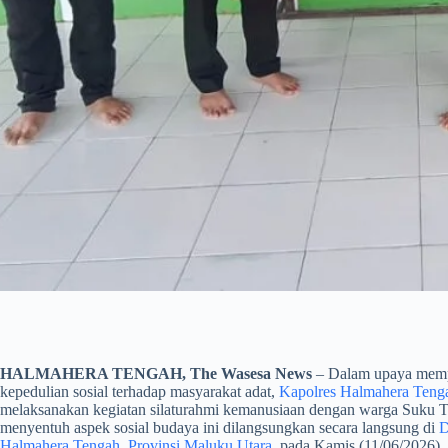
HALMAHERA TENGAH, The Wasesa News
– Dalam upaya memp
kepedulian sosial terhadap masyarakat adat,
Kapolres Halmahera Tenga
melaksanakan kegiatan silaturahmi kemanusiaan dengan warga Suku 
menyentuh aspek sosial budaya ini dilangsungkan secara langsung di
D
Halmahera Tengah, Provinsi Maluku Utara,
pada Kamis (11/06/2026). L