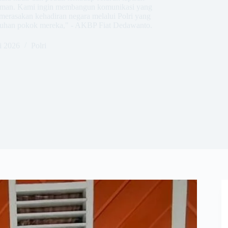
dalaman. Kami ingin membangun komunikasi yang
merasakan kehadiran negara melalui Polri yang
uhan pokok mereka," - AKBP Fiat Dedawanto.
i 2026
Polri