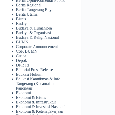
Berita Opini/Komentar Publik
Berita Regional
Berita Tangerang Raya
Berita Utama
Bisnis
Budaya
Budaya & Humaniora
Budaya & Organisasi
Budaya & Religi Nasional
BUMN
Corporate Announcement
CSR BUMN
Cuaca
Depok
DPR RI
Editorial Press Release
Edukasi Hukum
Edukasi Kamtibmas & Info
Tangerang (Kecamatan
Panongan)
Ekonomi
Ekonomi & Bisnis
Ekonomi & Infrastruktur
Ekonomi & Investasi Nasional
Ekonomi & Ketenagakerjaan