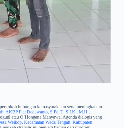
erkokoh hubungan kemasyarakatan serta meningkatkan
h, AKBP Fiat Dedawanto, S.Pd.T., S.I.K., M.H
.,
Togutil atau O’Hongana Manyawa. Agenda dialogis yang
esa Weikop, Kecamatan Weda Tengah, Kabupaten
angkah strategis ini menjadi bagian dari program