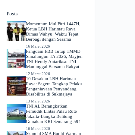
No
results
Posts
Momentum Idul Fitri 1447H,
Ketua LBH Harimau Raya
Dimas Wahyu: Waktu Tepat
Berbagi dengan Sesama
16 Maret 2026
Pangdam I/BB Tutup TMMD
Simalungun TA 2026, Mayjen
TNI Hendy Antariksa: TNI
Manunggal Bersama Rakyat
12 Maret 2026
​10 Desakan LBH Harimau
Raya: Segera Tangkap Pelaku
Penganiayaan Penyandang
Disabilitas di Sukmajaya
13 Maret 2026
TNI AL Berangkatkan
Pemudik Lintas Pulau Rute
Jakarta-Bangka Belitung
Gunakan KRI Semarang-594
16 Maret 2026
Skandal SMA Budhi Warman