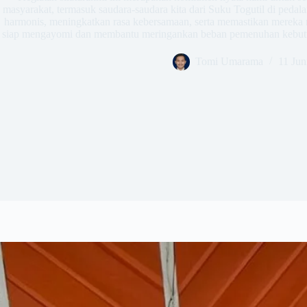
masyarakat, termasuk saudara-saudara kita dari Suku Togutil di pe
harmonis, meningkatkan rasa kebersamaan, serta memastikan mereka 
siap mengayomi dan membantu meringankan beban pemenuhan kebut
Tomi Umarama
11 Jun