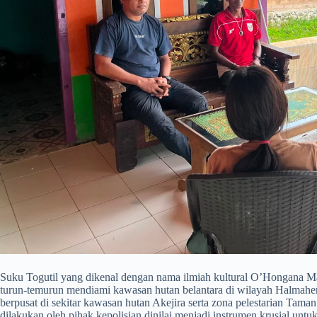
​Suku Togutil yang dikenal dengan nama ilmiah kultural O’Hongana 
turun-temurun mendiami kawasan hutan belantara di wilayah Halmahera
berpusat di sekitar kawasan hutan Akejira serta zona pelestarian Tam
dilakukan oleh pihak kepolisian dinilai menjadi instrumen krusial un