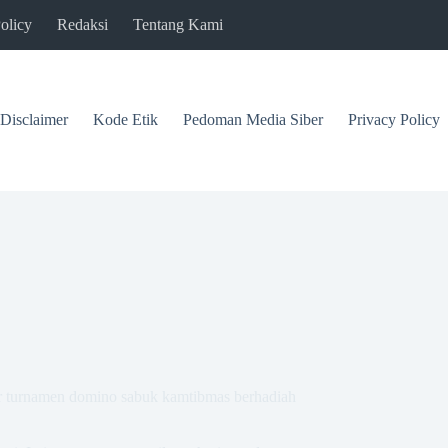
olicy
Redaksi
Tentang Kami
Disclaimer
Kode Etik
Pedoman Media Siber
Privacy Policy
r turnamen domino sabuk kamtibmas berhadiah