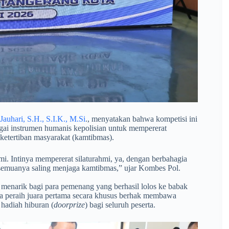
uhari, S.H., S.I.K., M.Si
., menyatakan bahwa kompetisi ini
bagai instrumen humanis kepolisian untuk mempererat
 ketertiban masyarakat (kamtibmas).
i. Intinya mempererat silaturahmi, ya, dengan berbahagia
, semuanya saling menjaga kamtibmas,” ujar Kombes Pol.
 menarik bagi para pemenang yang berhasil lolos ke babak
na peraih juara pertama secara khusus berhak membawa
 hadiah hiburan (
doorprize
) bagi seluruh peserta.