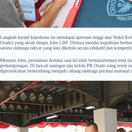
​Langkah kreatif kepolisian ini mendapat apresiasi tinggi dari Wakil
Orado) yang akrab disapa John LBF. Dirinya menilai kepolisian berha
sarana olahraga rakyat yang kini dikelola secara edukatif dan kompetiti
​Menurut John, permainan domino saat ini telah bertransformasi total da
perkampungan. Di bawah naungan tata kelola PB Orado yang resmi me
diproyeksikan berkembang menjadi cabang olahraga prestasi nasiona