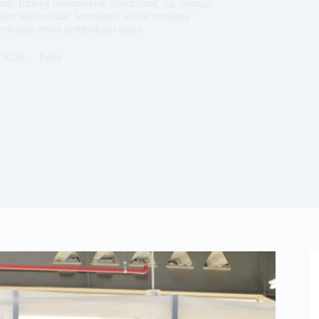
mi. Intinya mempererat silaturahmi, ya, dengan
mitra masyarakat, semuanya saling menjaga
ambutan resmi pembukaan acara.
 2026
Polri