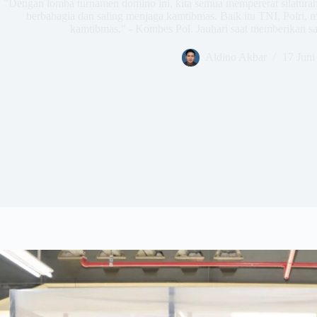
​"Dengan lomba turnamen domino ini, kita semua mempererat silaturah
berbahagia dan saling menjaga kamtibmas. Baik itu TNI, Polri, 
kamtibmas," - Kombes Pol. Jauhari saat memberikan s
Aldino Akbar
17 Juni