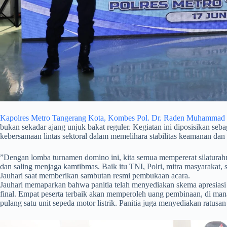
Kapolres Metro Tangerang Kota, Kombes Pol. Dr. Raden Muhammad Ja
bukan sekadar ajang unjuk bakat reguler. Kegiatan ini diposisikan se
kebersamaan lintas sektoral dalam memelihara stabilitas keamanan dan
​”Dengan lomba turnamen domino ini, kita semua mempererat silaturahm
dan saling menjaga kamtibmas. Baik itu TNI, Polri, mitra masyarakat
Jauhari saat memberikan sambutan resmi pembukaan acara.
​Jauhari memaparkan bahwa panitia telah menyediakan skema apresiasi
final. Empat peserta terbaik akan memperoleh uang pembinaan, di ma
pulang satu unit sepeda motor listrik. Panitia juga menyediakan ratusan