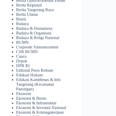
Berita Opini/Komentar Publik
Berita Regional
Berita Tangerang Raya
Berita Utama
Bisnis
Budaya
Budaya & Humaniora
Budaya & Organisasi
Budaya & Religi Nasional
BUMN
Corporate Announcement
CSR BUMN
Cuaca
Depok
DPR RI
Editorial Press Release
Edukasi Hukum
Edukasi Kamtibmas & Info
Tangerang (Kecamatan
Panongan)
Ekonomi
Ekonomi & Bisnis
Ekonomi & Infrastruktur
Ekonomi & Investasi Nasional
Ekonomi & Ketenagakerjaan