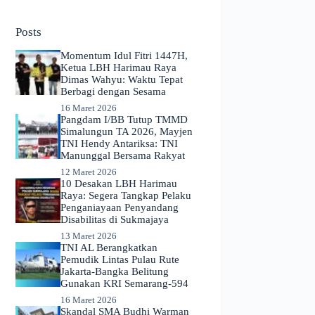
No
results
Posts
Momentum Idul Fitri 1447H,
Ketua LBH Harimau Raya
Dimas Wahyu: Waktu Tepat
Berbagi dengan Sesama
16 Maret 2026
Pangdam I/BB Tutup TMMD
Simalungun TA 2026, Mayjen
TNI Hendy Antariksa: TNI
Manunggal Bersama Rakyat
12 Maret 2026
​10 Desakan LBH Harimau
Raya: Segera Tangkap Pelaku
Penganiayaan Penyandang
Disabilitas di Sukmajaya
13 Maret 2026
TNI AL Berangkatkan
Pemudik Lintas Pulau Rute
Jakarta-Bangka Belitung
Gunakan KRI Semarang-594
16 Maret 2026
Skandal SMA Budhi Warman