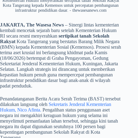
Kementerian Hukum menyerahkan sertipikat tanah Sekolah Rakyat
Kota Tangerang kepada Kemensos untuk percepatan pembangunan
infrastruktur pendidikan dasar. - thewasesanews.com
JAKARTA, The Wasesa News
– Sinergi lintas kementerian
kembali mencetak sejarah baru setelah Kementerian Hukum
RI secara resmi menyerahkan
sertipikat tanah Sekolah
Rakyat
Kota Tangerang yang berstatus Barang Milik Negara
(BMN) kepada Kementerian Sosial (Kemensos). Prosesi serah
terima aset krusial ini berlangsung khidmat pada Kamis
(18/06/2026) bertempat di Graha Pengayoman, Gedung
Sekretariat Jenderal Kementerian Hukum, Kuningan, Jakarta
Selatan. Langkah strategis ini dirancang untuk memberikan
kepastian hukum penuh guna mempercepat pembangunan
infrastruktur pendidikan dasar bagi anak-anak di wilayah
padat penduduk.
​Penandatanganan Berita Acara Serah Terima (BAST) tersebut
dilakukan langsung oleh
Sekretaris Jenderal Kementerian
Hukum, Nico Afinta.
Pengalihan status penggunaan aset
negara ini mengakhiri keraguan hukum yang selama ini
menyelimuti pemanfaatan lahan tersebut, sehingga kini tanah
negara itu dapat digunakan seutuhnya 100 persen bagi
kepentingan pembangunan Sekolah Rakyat di Kota
Tangerang.