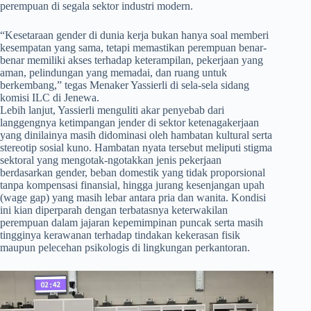
perempuan di segala sektor industri modern.
​“Kesetaraan gender di dunia kerja bukan hanya soal memberi
kesempatan yang sama, tetapi memastikan perempuan benar-
benar memiliki akses terhadap keterampilan, pekerjaan yang
aman, pelindungan yang memadai, dan ruang untuk
berkembang,” tegas Menaker Yassierli di sela-sela sidang
komisi ILC di Jenewa.
Lebih lanjut, Yassierli menguliti akar penyebab dari
langgengnya ketimpangan jender di sektor ketenagakerjaan
yang dinilainya masih didominasi oleh hambatan kultural serta
stereotip sosial kuno. Hambatan nyata tersebut meliputi stigma
sektoral yang mengotak-ngotakkan jenis pekerjaan
berdasarkan gender, beban domestik yang tidak proporsional
tanpa kompensasi finansial, hingga jurang kesenjangan upah
(wage gap) yang masih lebar antara pria dan wanita. Kondisi
ini kian diperparah dengan terbatasnya keterwakilan
perempuan dalam jajaran kepemimpinan puncak serta masih
tingginya kerawanan terhadap tindakan kekerasan fisik
maupun pelecehan psikologis di lingkungan perkantoran.