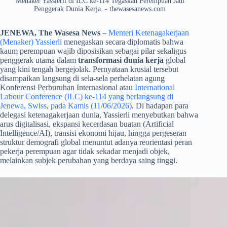
Menaker Yassierli di ILC ke-114 Tegaskan Perempuan Jadi
Penggerak Dunia Kerja. - thewasesanews.com
JENEWA, The Wasesa News
–
Menteri Ketenagakerjaan
(Menaker) Yassierli
menegaskan secara diplomatis bahwa
kaum perempuan wajib diposisikan sebagai pilar sekaligus
penggerak utama dalam
transformasi dunia kerja
global
yang kini tengah bergejolak. Pernyataan krusial tersebut
disampaikan langsung di sela-sela perhelatan agung
Konferensi Perburuhan Internasional atau
International
Labour Conference (ILC) ke-114 yang berlangsung di
Jenewa, Swiss, pada Kamis (11/06/2026)
. Di hadapan para
delegasi ketenagakerjaan dunia, Yassierli menyebutkan bahwa
arus digitalisasi, ekspansi kecerdasan buatan (Artificial
Intelligence/AI), transisi ekonomi hijau, hingga pergeseran
struktur demografi global menuntut adanya reorientasi peran
pekerja perempuan agar tidak sekadar menjadi objek,
melainkan subjek perubahan yang berdaya saing tinggi.