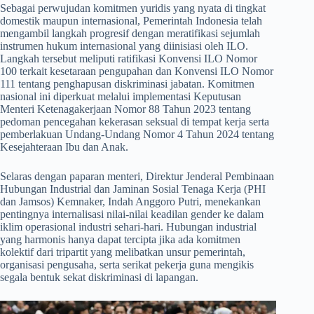
​Sebagai perwujudan komitmen yuridis yang nyata di tingkat
domestik maupun internasional, Pemerintah Indonesia telah
mengambil langkah progresif dengan meratifikasi sejumlah
instrumen hukum internasional yang diinisiasi oleh ILO.
Langkah tersebut meliputi ratifikasi Konvensi ILO Nomor
100 terkait kesetaraan pengupahan dan Konvensi ILO Nomor
111 tentang penghapusan diskriminasi jabatan. Komitmen
nasional ini diperkuat melalui implementasi Keputusan
Menteri Ketenagakerjaan Nomor 88 Tahun 2023 tentang
pedoman pencegahan kekerasan seksual di tempat kerja serta
pemberlakuan Undang-Undang Nomor 4 Tahun 2024 tentang
Kesejahteraan Ibu dan Anak.
​Selaras dengan paparan menteri, Direktur Jenderal Pembinaan
Hubungan Industrial dan Jaminan Sosial Tenaga Kerja (PHI
dan Jamsos) Kemnaker, Indah Anggoro Putri, menekankan
pentingnya internalisasi nilai-nilai keadilan gender ke dalam
iklim operasional industri sehari-hari. Hubungan industrial
yang harmonis hanya dapat tercipta jika ada komitmen
kolektif dari tripartit yang melibatkan unsur pemerintah,
organisasi pengusaha, serta serikat pekerja guna mengikis
segala bentuk sekat diskriminasi di lapangan.