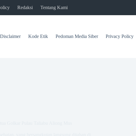
olicy
Redaksi
Tentang Kami
Disclaimer
Kode Etik
Pedoman Media Siber
Privacy Policy
tua Golkar Pulau Taliabu Aliong Mus
esehatan, yang bersangkutan langsung ditahan di