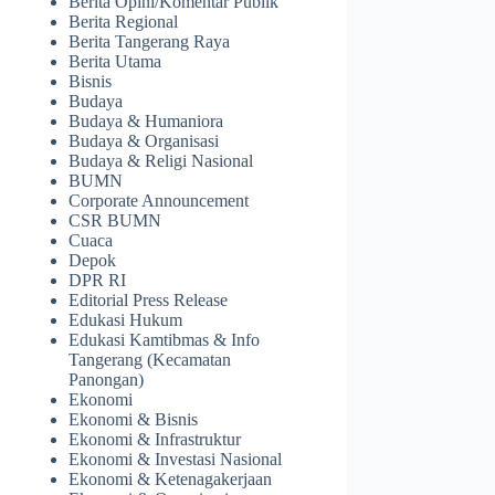
Berita Opini/Komentar Publik
Berita Regional
Berita Tangerang Raya
Berita Utama
Bisnis
Budaya
Budaya & Humaniora
Budaya & Organisasi
Budaya & Religi Nasional
BUMN
Corporate Announcement
CSR BUMN
Cuaca
Depok
DPR RI
Editorial Press Release
Edukasi Hukum
Edukasi Kamtibmas & Info
Tangerang (Kecamatan
Panongan)
Ekonomi
Ekonomi & Bisnis
Ekonomi & Infrastruktur
Ekonomi & Investasi Nasional
Ekonomi & Ketenagakerjaan