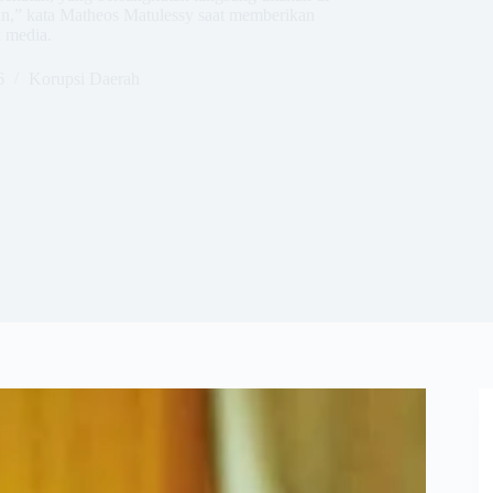
an,” kata Matheos Matulessy saat memberikan
 media.
6
Korupsi Daerah