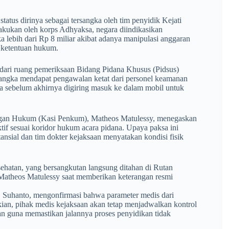
atus dirinya sebagai tersangka oleh tim penyidik Kejati
lakukan oleh korps Adhyaksa, negara diindikasikan
 lebih dari Rp 8 miliar akibat adanya manipulasi anggaran
n ketentuan hukum.
 dari ruang pemeriksaan Bidang Pidana Khusus (Pidsus)
sangka mendapat pengawalan ketat dari personel keamanan
a sebelum akhirnya digiring masuk ke dalam mobil untuk
angan Hukum (Kasi Penkum), Matheos Matulessy, menegaskan
tif sesuai koridor hukum acara pidana. Upaya paksa ini
nsial dan tim dokter kejaksaan menyatakan kondisi fisik
esehatan, yang bersangkutan langsung ditahan di Rutan
 Matheos Matulessy saat memberikan keterangan resmi
dr. Suhanto, mengonfirmasi bahwa parameter medis dari
ian, pihak medis kejaksaan akan tetap menjadwalkan kontrol
tan guna memastikan jalannya proses penyidikan tidak