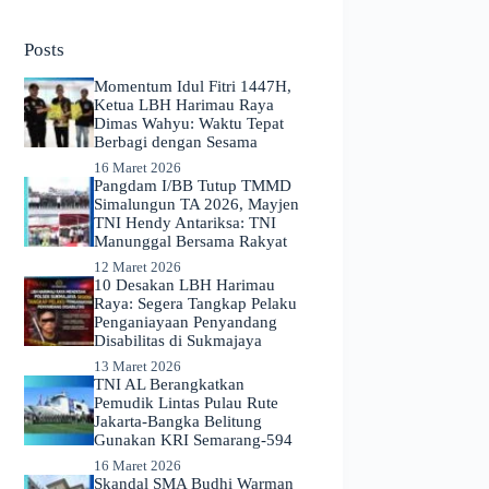
No
results
Posts
Momentum Idul Fitri 1447H,
Ketua LBH Harimau Raya
Dimas Wahyu: Waktu Tepat
Berbagi dengan Sesama
16 Maret 2026
Pangdam I/BB Tutup TMMD
Simalungun TA 2026, Mayjen
TNI Hendy Antariksa: TNI
Manunggal Bersama Rakyat
12 Maret 2026
​10 Desakan LBH Harimau
Raya: Segera Tangkap Pelaku
Penganiayaan Penyandang
Disabilitas di Sukmajaya
13 Maret 2026
TNI AL Berangkatkan
Pemudik Lintas Pulau Rute
Jakarta-Bangka Belitung
Gunakan KRI Semarang-594
16 Maret 2026
Skandal SMA Budhi Warman