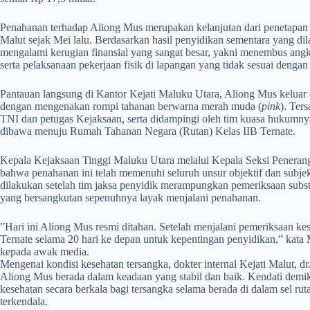
​Penahanan terhadap Aliong Mus merupakan kelanjutan dari penetapan st
Malut sejak Mei lalu. Berdasarkan hasil penyidikan sementara yang di
mengalami kerugian finansial yang sangat besar, yakni menembus angka
serta pelaksanaan pekerjaan fisik di lapangan yang tidak sesuai denga
​Pantauan langsung di Kantor Kejati Maluku Utara, Aliong Mus keluar
dengan mengenakan rompi tahanan berwarna merah muda (
pink
). Ter
TNI dan petugas Kejaksaan, serta didampingi oleh tim kuasa hukumny
dibawa menuju Rumah Tahanan Negara (Rutan) Kelas IIB Ternate.
​Kepala Kejaksaan Tinggi Maluku Utara melalui Kepala Seksi Pener
bahwa penahanan ini telah memenuhi seluruh unsur objektif dan subjek
dilakukan setelah tim jaksa penyidik merampungkan pemeriksaan substa
yang bersangkutan sepenuhnya layak menjalani penahanan.
​”Hari ini Aliong Mus resmi ditahan. Setelah menjalani pemeriksaan k
Ternate selama 20 hari ke depan untuk kepentingan penyidikan,” kata
kepada awak media.
Mengenai kondisi kesehatan tersangka, dokter internal Kejati Malut, 
Aliong Mus berada dalam keadaan yang stabil dan baik. Kendati demik
kesehatan secara berkala bagi tersangka selama berada di dalam sel ru
terkendala.