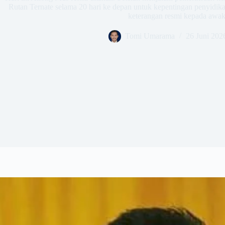
Rutan Ternate selama 20 hari ke depan untuk kepentingan penyidik
keterangan resmi kepada awak
Tomi Umarama
26 Juni 202