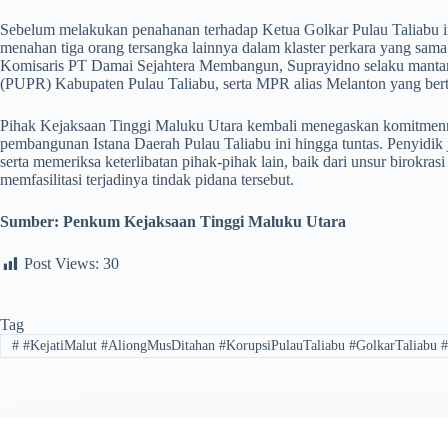
​Sebelum melakukan penahanan terhadap Ketua Golkar Pulau Taliabu in
menahan tiga orang tersangka lainnya dalam klaster perkara yang sama.
Komisaris PT Damai Sejahtera Membangun, Suprayidno selaku mant
(PUPR) Kabupaten Pulau Taliabu, serta MPR alias Melanton yang bert
​Pihak Kejaksaan Tinggi Maluku Utara kembali menegaskan komitmenn
pembangunan Istana Daerah Pulau Taliabu ini hingga tuntas. Penyidik
serta memeriksa keterlibatan pihak-pihak lain, baik dari unsur birokra
memfasilitasi terjadinya tindak pidana tersebut.
Sumber:
Penkum Kejaksaan Tinggi Maluku Utara
Post Views:
30
Tag
#
#KejatiMalut #AliongMusDitahan #KorupsiPulauTaliabu #GolkarTaliabu