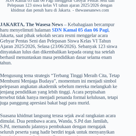
SDN Kamal 05 dan 06 Pagi menggelar Gebyar Pentas Seni dan
Pelepasan 123 siswa kelas VI tahun ajaran 2025/2026 dengan
khidmat dan penuh haru di Jakarta. - thewasesanews.com
JAKARTA, The Wasesa News
– Kebahagiaan bercampur
haru menyelimuti halaman
SDN Kamal 05 dan 06 Pagi
,
Jakarta, saat pihak sekolah secara resmi menggelar acara
Gebyar Pentas Seni dan Pelepasan Siswa Kelas VI Tahun
Ajaran 2025/2026, Selasa (23/06/2026). Sebanyak 123 siswa
dinyatakan lulus dan dikembalikan kepada orang tua setelah
berhasil menuntaskan masa pendidikan dasar selama enam
tahun.
​Mengusung tema strategis “Terbang Tinggi Meraih Cita, Tetap
Membumi Menjaga Budaya”, momentum ini menjadi simbol
pelepasan angkatan akademik sebelum mereka melangkah ke
jenjang pendidikan yang lebih tinggi. Acara perpisahan
tersebut tidak hanya menjadi penanda formal kelulusan, tetapi
juga panggung apresiasi bakat bagi para murid.
​Suasana khidmat langsung terasa sejak awal rangkaian acara
dimulai. Dua pembawa acara, Wanda, S.Pd dan Jamilah,
S.Pd, memandu jalannya pembukaan dengan mengajak
seluruh peserta yang hadir berdiri tegak untuk menyanyikan